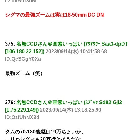
ID:tfkBdr3bM
シグマの最強ズームは実は18-50mm DC DN
375:
名無CCDさん＠画素いっぱい (ｱｳｱｳｳｰ Saa3-dpDT
[106.180.22.152])
2023/09/14(木) 10:41:58.68
ID:QcSCgY0Xa
最強ズーム（笑）
376:
名無CCDさん＠画素いっぱい (ｽﾌﾟｯｯ Sd92-Gji3
[1.75.229.149])
2023/09/14(木) 13:18:25.90
ID:OzfUhNX3d
タムの70-180後継は19万ちょいか。
こりゃシグマも20万行きそうだな。