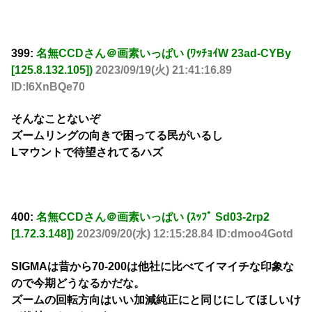
399:
名無CCDさん＠画素いっぱい (ﾜｯﾁｮｲW 23ad-CYBy
[125.8.132.105])
2023/09/19(火) 21:41:16.89
ID:l6XnBQe70
そんなことないぞ
ズームリングの向きで困ってる民がいるし
Lマウントで待望されてるハズ
400:
名無CCDさん＠画素いっぱい (ｽｯﾌﾟ Sd03-2rp2
[1.72.3.148])
2023/09/20(水) 12:15:28.84 ID:dmoo4Gotd
SIGMAは昔から70-200は他社に比べてイマイチな印象な
ので今期どうなるかだな。
ズームの回転方向はいい加減純正にと同じにしてほしいけ