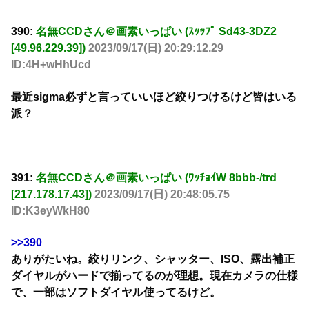
390:
名無CCDさん＠画素いっぱい (ｽｯｯﾌﾟ Sd43-3DZ2
[49.96.229.39])
2023/09/17(日) 20:29:12.29
ID:4H+wHhUcd
最近sigma必ずと言っていいほど絞りつけるけど皆はいる
派？
391:
名無CCDさん＠画素いっぱい (ﾜｯﾁｮｲW 8bbb-/trd
[217.178.17.43])
2023/09/17(日) 20:48:05.75
ID:K3eyWkH80
>>390
ありがたいね。絞りリンク、シャッター、ISO、露出補正
ダイヤルがハードで揃ってるのが理想。現在カメラの仕様
で、一部はソフトダイヤル使ってるけど。