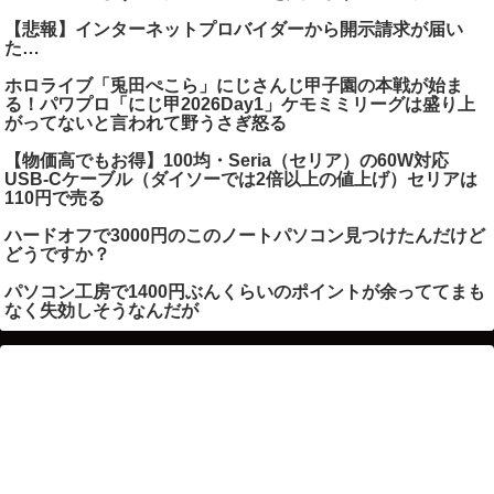
【悲報】インターネットプロバイダーから開示請求が届い
た…
ホロライブ「兎田ぺこら」にじさんじ甲子園の本戦が始ま
る！パワプロ「にじ甲2026Day1」ケモミミリーグは盛り上
がってないと言われて野うさぎ怒る
【物価高でもお得】100均・Seria（セリア）の60W対応
USB-Cケーブル（ダイソーでは2倍以上の値上げ）セリアは
110円で売る
ハードオフで3000円のこのノートパソコン見つけたんだけど
どうですか？
パソコン工房で1400円ぶんくらいのポイントが余っててまも
なく失効しそうなんだが