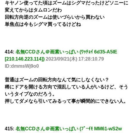
キヤノン使ってた頃はズームはシグマだったけどソニーに
変えてからはタムロンだわ
回転方向逆のズームは使いづらいから買わない
単焦点は今もシグマ買ってるけどね
414:
名無CCDさん＠画素いっぱい (ﾜｯﾁｮｲ 6d35-A5lE
[210.146.223.114])
2023/09/21(木) 17:28:10.79
ID:dmmsWj9o0
普通はズームの回転方向なんて気にしなくない？
稀にドアを開ける方向で混乱している人がいるけど、そう
いうタイプなのだろう。
押してダメなら引いてみるって事が瞬間的にできない人。
415:
名無CCDさん＠画素いっぱい (ﾌﾞｰｲﾓ MM61-wS2w