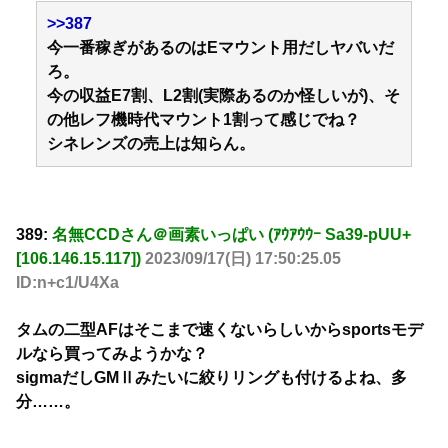
>>387
今一番稼ぎがあるのはEマウント用だしヤバいだ
ろ。
今の収益E7割、L2割(実際あるのか怪しいが)、そ
の他レフ機時代マウント1割って感じでね？
シネレンズの売上は知らん。
389:
名無CCDさん＠画素いっぱい (ｱｳｱｳｳｰ Sa39-pUU+
[106.146.15.117])
2023/09/17(日) 17:50:25.05
ID:n+c1/U4Xa
タムの二型AFはそこまで速くないらしいからsportsモデ
ルなら買ってみようかな？
sigmaだしGMⅡみたいに絞りリングも付けるよね、多
分……。