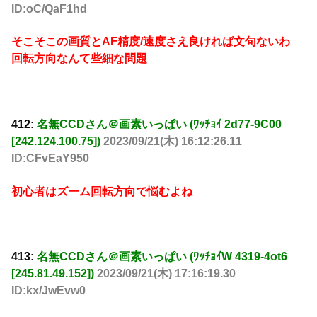
ID:oC/QaF1hd
そこそこの画質とAF精度/速度さえ良ければ文句ないわ
回転方向なんて些細な問題
412:
名無CCDさん＠画素いっぱい (ﾜｯﾁｮｲ 2d77-9C00
[242.124.100.75])
2023/09/21(木) 16:12:26.11
ID:CFvEaY950
初心者はズーム回転方向で悩むよね
413:
名無CCDさん＠画素いっぱい (ﾜｯﾁｮｲW 4319-4ot6
[245.81.49.152])
2023/09/21(木) 17:16:19.30
ID:kx/JwEvw0