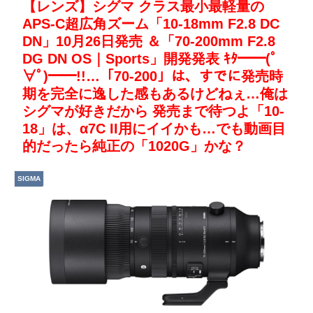
【レンズ】シグマ クラス最小最軽量の
APS-C超広角ズーム「10-18mm F2.8 DC
DN」10月26日発売 ＆「70-200mm F2.8
DG DN OS｜Sports」開発発表 ｷﾀ━━(ﾟ
∀ﾟ)━━!!…「70-200」は、すでに発売時
期を完全に逸した感もあるけどねぇ…俺は
シグマが好きだから 発売まで待つよ「10-
18」は、α7C II用にイイかも…でも動画目
的だったら純正の「1020G」かな？
SIGMA