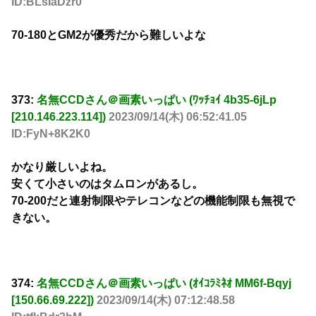
ID:BLsIaDzr0
70-180とGM2が優秀だから難しいよな
373:
名無CCDさん＠画素いっぱい (ﾜｯﾁｮｲ 4b35-6jLp
[210.146.223.114])
2023/09/14(木) 06:52:41.05
ID:FyN+8K2K0
かなり厳しいよね。
安くて小さいのはタムロンがあるし。
70-200だと連射制限やテレコンなどの機能制限も無視で
きない。
374:
名無CCDさん＠画素いっぱい (ｵｲｺﾗﾐﾈｵ MM6f-Bqyj
[150.66.69.222])
2023/09/14(木) 07:12:48.58