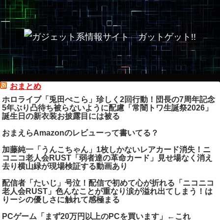
おまとめ
ホロライブ「兎田ぺこら」珍しく2回行動！団長の7周年記念
5年ぶり凸待ち被らないように配慮「常闇トワ生誕祭2026」
誕生日の新衣装お披露目には被る
おまえらAmazonのレビューって書いてる？
加藤純一「うんこちゃん」1枚しかないレアカード消失！ニ
コニコ老人会RUST「弱者達の革命カード」見せ場なく消え
去り横山緑が現場検証する動画あり
配信者「たいじ」号泣！配信で初めて心が折れる「ニコニコ
老人会RUST」色んなことが重なり涙が溢れ出てしまう！は
りーシの優しさに触れて感極まる
PCゲーム「まず20万円以上のPCを買います」←これ