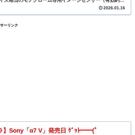
Cサイズ相当のモノクローム専用イメージセンサー（有効約
4万画素）を搭載したモデル。カラーフィルターやローパスフィ
2026.01.16
排した“モノクローム専用”のイメージセンサーとしたこと
ゆるカラー用イメージセンサーによるモノクローム画像よ
ープで階調豊かなモノクローム描写が可能としている。
サーリンク
年10月に開発発表していたが、このほど正式な発売が決まっ
】Sony「α7 V」発売日 ｹﾞｯﾄ━━(ﾟ