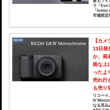
富士フイ
ラ「Ev
「insta
市場想定
ニターを
多彩なエ
タントカ
【カメラ】
RICOH
13日発売
か、発
殊な上
ったよ
売れ行
も売り
リコーイ
IV Mo
なる見込み