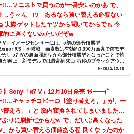
━━!!…ソニストで買うのが一番安いのかあ で、
？…う～ん「IV」あるなら買い替える必要ない
ね 実際ゲットしたヤツから聞いてからでも 今
庫的に遅くないみたいだぞw
α7 V」イメージセンサーには、α初の部分積層型
Exmor RS」を搭載。画素数は有効約3,300万画素で前モデ
だが、α7 IVの裏面照射型から部分積層型となったことで読
度が向上。新モデルでは最高約30コマ/秒のブラックアウト
写に対応した。この連写機能に関しては、積層型CMOSセ
2025.12.19
採用した上位モデル「α1 II」に匹敵する。画像処理エンジ
IONZ XR2」。これまでαの一部のモデルに単独のデバイス
載していたAIプロセッシングユニットを、画像処理エンジ
1チップに統合した点が特徴。これによりAIを活用した高性
】Sony「α7 V」12月19日発売 ｷﾀ━━(ﾟ
と、省電力・高演算・高速性能の両立を実現したという。
━━!!…キャッチコピーの「塗り替えろ。」が、一
の演算速度は60回/秒としている。
い替えろ。」と 脳内変換されてしまいました…
4年ぶりに刷新だからなw で、だいぶ高くなった
IV」から買い替える価値ある程 良くなったのか