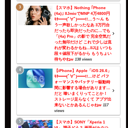
【スマホ】Nothing ｢Phone
(4a)｣ IIJmioでMNP 4万4800円
ｷﾀ━━(ﾟ∀ﾟ)━━!!…う～ん も
う一声欲しかったなあ 3万円台
だったら即決だったのに…でも
「(4a) Pro」の影で 完全空気だ
った無印だけど これで少しは流
れが変わるかもね…IIJは いつも
段々値段下がるから もうちょい
待ちやねw
138 views
【iPhone】Apple「iOS 26.6」
ｷﾀ━━(ﾟ∀ﾟ)━━!!…けど パフ
ォーマンスやバッテリー駆動時
間に影響する場合があります…
だと 喰いまくりってことか！
ストレージ足らなくて アプデ出
来ないとかあるんじゃねw
117
views
【スマホ】SONY「Xperia 1
VI」 調子どう？ 画面がカクつ