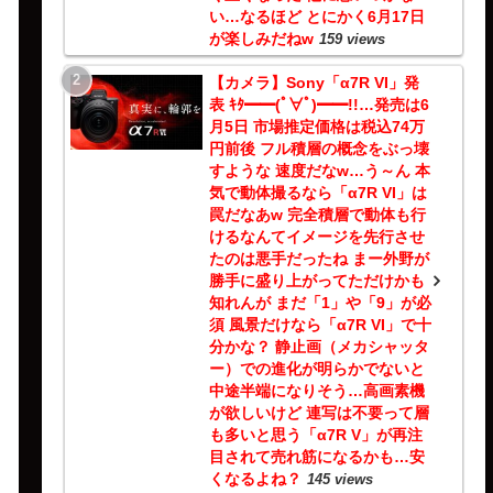
い…なるほど とにかく6月17日
が楽しみだねw
159 views
【カメラ】Sony「α7R VI」発
表 ｷﾀ━━(ﾟ∀ﾟ)━━!!…発売は6
月5日 市場推定価格は税込74万
円前後 フル積層の概念をぶっ壊
すような 速度だなw…う～ん 本
気で動体撮るなら「α7R VI」は
罠だなあw 完全積層で動体も行
けるなんてイメージを先行させ
たのは悪手だったね まー外野が
勝手に盛り上がってただけかも
知れんが まだ「1」や「9」が必
須 風景だけなら「α7R VI」で十
分かな？ 静止画（メカシャッタ
ー）での進化が明らかでないと
中途半端になりそう…高画素機
が欲しいけど 連写は不要って層
も多いと思う「α7R V」が再注
目されて売れ筋になるかも…安
くなるよね？
145 views