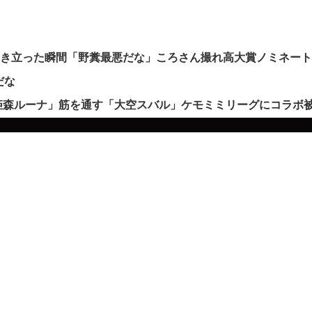
沸き立った瞬間「野糞最悪だな」ころさん撮れ高大賞ノミネー
だな
姫森ルーナ」筋を通す「大空スバル」ケモミミリーグにコラボ