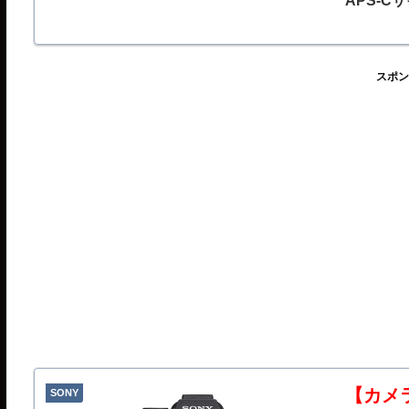
APS-
2,57
ルターを
で、いわ
りもシャ
スポン
2025
た。
【カメラ
SONY