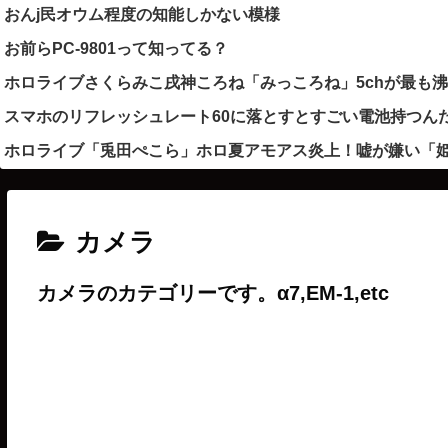
おんj民オウム程度の知能しかない模様
お前らPC-9801って知ってる？
ホロライブさくらみこ戌神ころね「みっころね」5chが最も
スマホのリフレッシュレート60に落とすとすごい電池持つん
ホロライブ「兎田ぺこら」ホロ夏アモアス炎上！嘘が嫌い「
カメラ
カメラのカテゴリーです。α7,EM-1,etc