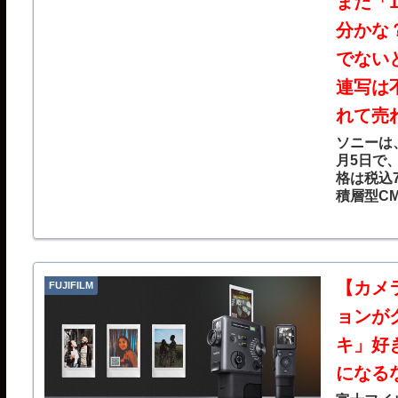
まだ「1
分かな
でない
連写は
れて売
ソニーは
月5日で
格は税込
積層型CM
た新画像
により、
【カメ
FUJIFILM
ョンが
キ」好きの
になる