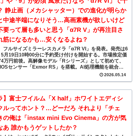
」や「9」が必須 風景だけなら「α7R VI」で十
？ 静止画（メカシャッター）での進化が明らか
と中途半端になりそう…高画素機が欲しいけど
不要って層も多いと思う「α7R V」が再注目さ
れ筋になるかも…安くなるよね？
、フルサイズミラーレスカメラ「α7R VI」を発表。発売は6
、5月19日10時00分に予約受け付けを開始する。市場推定価
74万円前後。高解像モデル「Rシリーズ」として初めて、
OSセンサー「Exmor RS」を搭載。AI処理機能を統合し
処理エンジン「BIONZ XR2」の採用や電源システムの刷新
2026.05.14
画質、速写性、信頼性の向上を図っている。
ラ】富士フイルム「X half」ホワイトエディシ
クルってホント？…どーだろ それより「チェ
俺は「instax mini Evo Cinema」の方が気
なあ 誰かもうゲットしたか？