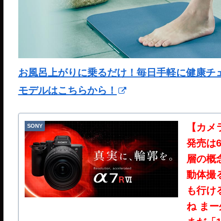
お風呂上がりに乗るだけ！毎日手軽に健康チェック
モデルはこちらから！
【カメラ
SONY
発売は
層の概
動体撮る
も行け
ね ま