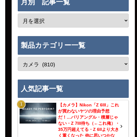
月別 記事一覧
製品カテゴリー一覧
人気記事一覧
【カメラ】Nikon「Z 6III」これ
が買わないヤツの理由予想
だ！…バリアングル・積層じゃ
ない・Z 7III待ち（←これ俺）・
35万円超えてる・Z 6IIより大き
く重くなった 他に思いつかな