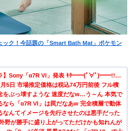
！今話題の「Smart Bath Mat」ポケモン
】Sony「α7R VI」発表 ｷﾀ━━(ﾟ∀ﾟ)━━!!…
6月5日 市場推定価格は税込74万円前後 フル積
念をぶっ壊すような 速度だなw…う～ん 本気で
なら「α7R VI」は罠だなあw 完全積層で動体
るなんてイメージを先行させたのは悪手だった
ー外野が勝手に盛り上がってただけかも知れんが