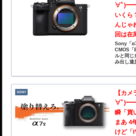
∀ﾟ)
いくら
んじゃ
回は在
Sony「
CMOS「
ルと同じ
み出し速
フリー連
ンサーを
ンは「B
として搭
ンとして
【カメラ
SONY
能なAF
∀ﾟ)
AF/AE
瞬「買
まあ 
けど「