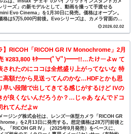
ルムは、instax“チェキ”のハイブリッドインスタントカメ
oシリーズ」の新モデルとして、動画を撮って手渡せる
x mini Evo Cinema」を1月30日に発売。価格はオープン。
価格は5万5,000円前後。Evoシリーズは、カメラ背面のモ
見ながら撮影、好きな画像を選んでプリントできるほか、
2026.02.02
フェクトで没入感のある撮影ができるハイブリッドインス
メラ。
RICOH「RICOH GR IV Monochrome」2月
 ¥283,800 ｷﾀ━━(ﾟ∀ﾟ)━━!!…たけーよw て
表されたのにココは全然盛り上がってないな 特
に高額だから見送ってんのかな…HDFとかも思
り早い段階で出してきてる感じがするけど IVの
きが良くないんだろうか？…じゃあ なんでドコ
切れてんだよw
メージング株式会社は、レンズ一体型カメラ「RICOH GR
nochrome」を2月13日に発売する。想定価格は28万円前後と
。「RICOH GR IV」（2025年9月発売）をベースに、