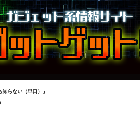
も知らない（早口）」
」