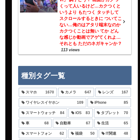
くって人いるけど…カクつくと
いうより もたつく タッチして
スクロールするときに ついてこ
ない…俺のはアタリ端末なのか
カクつくことは無い てか どん
な感じか動画でアゲてくれよ…
それとも ただのネガキャンか？
113 views
種別タグ一覧
スマホ
1670
カメラ
647
レンズ
167
ワイヤレスイヤホン
109
iPhone
85
スマートウォッチ
84
iOS
83
タブレット
70
車
68
自動車
67
生活
65
スマートフォン
62
福袋
50
IT関連
48