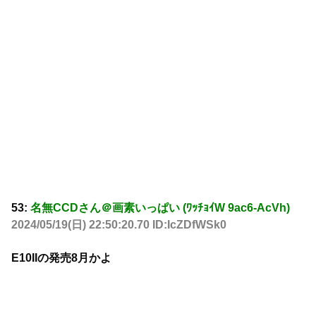
53:
名無CCDさん＠画素いっぱい (ﾜｯﾁｮｲW 9ac6-AcVh)
2024/05/19(日) 22:50:20.70 ID:IcZDfWSk0
E10IIの発売8月かよ