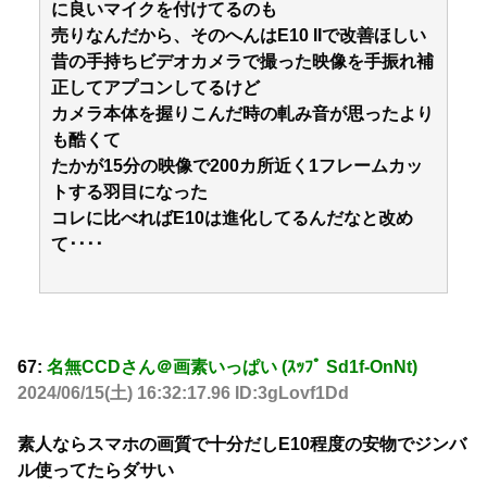
に良いマイクを付けてるのも
売りなんだから、そのへんはE10 IIで改善ほしい
昔の手持ちビデオカメラで撮った映像を手振れ補
正してアプコンしてるけど
カメラ本体を握りこんだ時の軋み音が思ったより
も酷くて
たかが15分の映像で200カ所近く1フレームカッ
トする羽目になった
コレに比べればE10は進化してるんだなと改め
て････
67:
名無CCDさん＠画素いっぱい (ｽｯﾌﾟ Sd1f-OnNt)
2024/06/15(土) 16:32:17.96 ID:3gLovf1Dd
素人ならスマホの画質で十分だしE10程度の安物でジンバ
ル使ってたらダサい