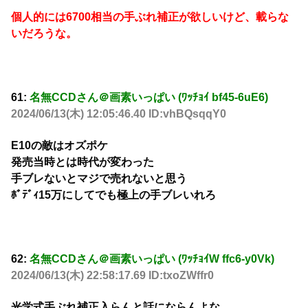
個人的には6700相当の手ぶれ補正が欲しいけど、載らな
いだろうな。
61:
名無CCDさん＠画素いっぱい (ﾜｯﾁｮｲ bf45-6uE6)
2024/06/13(木) 12:05:46.40 ID:vhBQsqqY0
E10の敵はオズポケ
発売当時とは時代が変わった
手ブレないとマジで売れないと思う
ﾎﾞﾃﾞｨ15万にしてでも極上の手ブレいれろ
62:
名無CCDさん＠画素いっぱい (ﾜｯﾁｮｲW ffc6-y0Vk)
2024/06/13(木) 22:58:17.69 ID:txoZWffr0
光学式手ぶれ補正入らんと話にならんよな