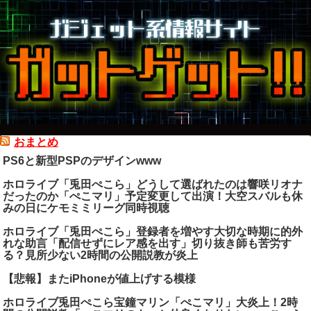
おまとめ
PS6と新型PSPのデザインwww
ホロライブ「兎田ぺこら」どうして選ばれたのは響咲リオナ
だったのか「ぺこマリ」予定変更して出演！大空スバルも休
みの日にケモミミリーグ同時視聴
ホロライブ「兎田ぺこら」登録者を増やす大切な時期に的外
れな助言「配信せずにレア感を出す」切り抜き師も苦労す
る？見所少ない2時間の公開説教が炎上
【悲報】またiPhoneが値上げする模様
ホロライブ兎田ぺこら宝鐘マリン「ぺこマリ」大炎上！2時