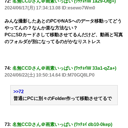
72:
名無CCDさん＠画素いっぱい (ﾜｯﾁｮｲW 1a29-Otg+)
2024/06/17(月) 17:34:13.08 ID:esewo7Wm0
みんな撮影したあとのPCやNASへのデータ移動ってどう
やってんの？なんか楽な方法ない？
PCにSDカードさして移動させてるんだけど、動画と写真
のフォルダが別になってるのがかなりストレス
74:
名無CCDさん＠画素いっぱい (ﾜｯﾁｮｲW 33a1-qZa+)
2024/06/22(土) 10:50:14.64 ID:M70GQ8LP0
>>72
普通にPCに別々のFolder作って移動させてるで
73:
名無CCDさん＠画素いっぱい (ﾜｯﾁｮｲ db10-0kep)