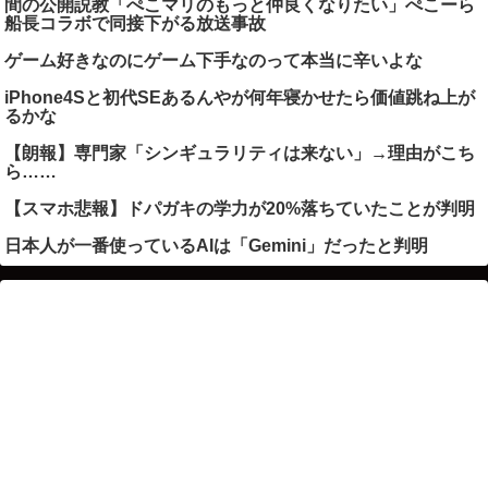
間の公開説教「ぺこマリのもっと仲良くなりたい」ぺこーら
船長コラボで同接下がる放送事故
ゲーム好きなのにゲーム下手なのって本当に辛いよな
iPhone4Sと初代SEあるんやが何年寝かせたら価値跳ね上が
るかな
【朗報】専門家「シンギュラリティは来ない」→理由がこち
ら……
【スマホ悲報】ドパガキの学力が20%落ちていたことが判明
日本人が一番使っているAIは「Gemini」だったと判明