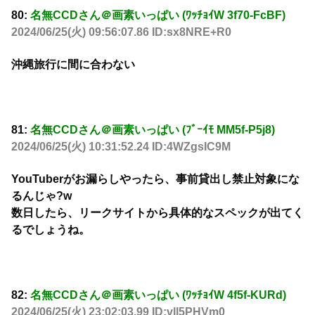
80:
名無CCDさん＠画素いっぱい (ﾜｯﾁｮｲW 3f70-FcBF)
2024/06/25(火) 09:56:07.86 ID:sx8NRE+R0
沖縄旅行に間に合わない
81:
名無CCDさん＠画素いっぱい (ﾌﾞｰｲﾓ MM5f-P5j8)
2024/06/25(火) 10:31:52.24 ID:4WZgsIC9M
YouTuberがお漏らしやったら、事前貸出し禁止対象にな
るんじゃ?w
数日したら、リークサイトから具体的なスペックが出てく
るでしょうね。
82:
名無CCDさん＠画素いっぱい (ﾜｯﾁｮｲW 4f5f-KURd)
2024/06/25(火) 23:02:03.99 ID:vll5PHVm0