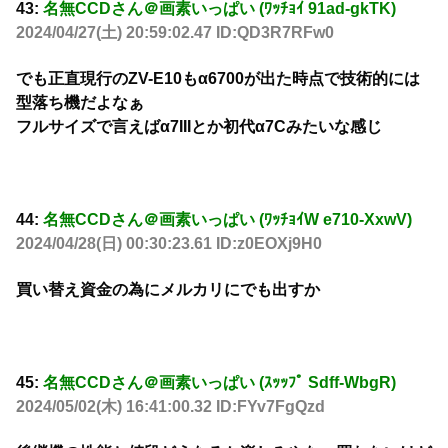
43:
名無CCDさん＠画素いっぱい (ﾜｯﾁｮｲ 91ad-gkTK)
2024/04/27(土) 20:59:02.47 ID:QD3R7RFw0
でも正直現行のZV-E10もα6700が出た時点で技術的には
型落ち機だよなぁ
フルサイズで言えばα7IIIとか初代α7Cみたいな感じ
44:
名無CCDさん＠画素いっぱい (ﾜｯﾁｮｲW e710-XxwV)
2024/04/28(日) 00:30:23.61 ID:z0EOXj9H0
買い替え資金の為にメルカリにでも出すか
45:
名無CCDさん＠画素いっぱい (ｽｯｯﾌﾟ Sdff-WbgR)
2024/05/02(木) 16:41:00.32 ID:FYv7FgQzd