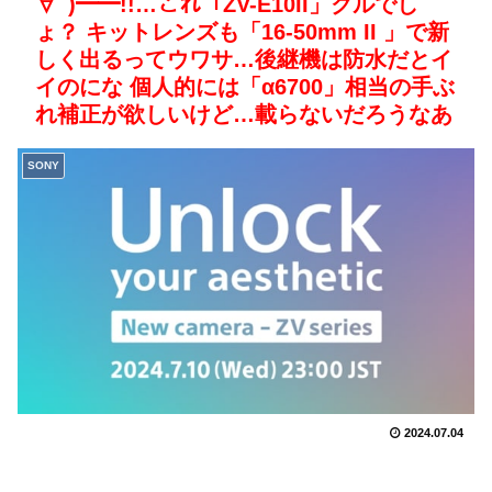
∀ﾟ)━━!!…これ「ZV-E10II」クルでし
ょ？ キットレンズも「16-50mm II 」で新
しく出るってウワサ…後継機は防水だとイ
イのにな 個人的には「α6700」相当の手ぶ
れ補正が欲しいけど…載らないだろうなあ
SONY
2024.07.04