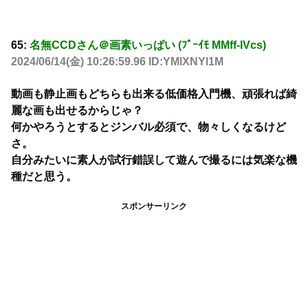
65:
名無CCDさん＠画素いっぱい (ﾌﾞｰｲﾓ MMff-lVcs)
2024/06/14(金) 10:26:59.96 ID:YMlXNYl1M
動画も静止画もどちらも出来る低価格入門機、頑張れば綺
麗な画も出せるからじゃ？
何かやろうとするとジンバル必須で、物々しくなるけど
さ。
自分みたいに素人が試行錯誤して遊んで撮るには気楽な機
種だと思う。
スポンサーリンク