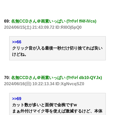
69:
名無CCDさん＠画素いっぱい (ﾜｯﾁｮｲ ff4f-lVcs)
2024/06/15(土) 21:43:09.72 ID:RI0Oj5pQ0
>>66
クリック音が入る最後一秒だけ切り捨てれば良い
けどね。
70:
名無CCDさん＠画素いっぱい (ﾜｯﾁｮｲ db10-QYJx)
2024/06/16(日) 10:22:13.34 ID:XgNvcqSZ0
>>69
カット数が多いと面倒で金椀ですw
まぁ外付けマイク等を使えば激減するけど、本体