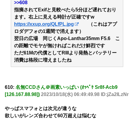
>>608
指摘されてExifと見較べたら5分ほど遅れており
ます。右上に見える時計が正確ですw
https://xxup.org/QLfPL.jpg
（これはアプ
ロダデフォの1週間で消えます）
翌日の広場 同じくApo-Lanthar35mm F5.6 こ
の距離でモヤが無ければこれだけ鮮烈です
ただ61Mの代償としてRIIIより発熱とバッテリー
消費は格段に増えましたね
610:
名無CCDさん＠画素いっぱい (ｵｯﾍﾟｹ Sr8f-Acb9
[126.167.88.98])
2023/10/18(水) 06:49:49.98 ID:jZa2ILzNr
やっぱスマフォとは次元が違うな
欲しいがレンズ合わせて60万超えは悩むな