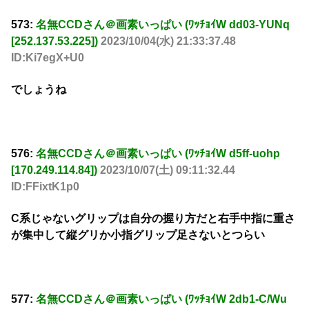
573:
名無CCDさん＠画素いっぱい (ﾜｯﾁｮｲW dd03-YUNq
[252.137.53.225])
2023/10/04(水) 21:33:37.48
ID:Ki7egX+U0
でしょうね
576:
名無CCDさん＠画素いっぱい (ﾜｯﾁｮｲW d5ff-uohp
[170.249.114.84])
2023/10/07(土) 09:11:32.44
ID:FFixtK1p0
C系じゃないグリップは自分の握り方だと右手中指に重さ
が集中して縦グリか小指グリップ足さないとつらい
577:
名無CCDさん＠画素いっぱい (ﾜｯﾁｮｲW 2db1-C/Wu