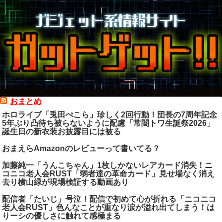
おまとめ
ホロライブ「兎田ぺこら」珍しく2回行動！団長の7周年記念
5年ぶり凸待ち被らないように配慮「常闇トワ生誕祭2026」
誕生日の新衣装お披露目には被る
おまえらAmazonのレビューって書いてる？
加藤純一「うんこちゃん」1枚しかないレアカード消失！ニ
コニコ老人会RUST「弱者達の革命カード」見せ場なく消え
去り横山緑が現場検証する動画あり
配信者「たいじ」号泣！配信で初めて心が折れる「ニコニコ
老人会RUST」色んなことが重なり涙が溢れ出てしまう！は
りーシの優しさに触れて感極まる