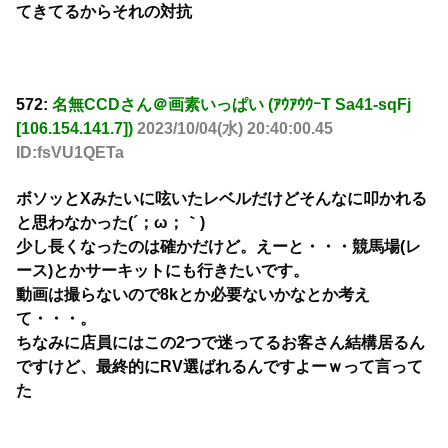
てきてるからそれの対抗
572:
名無CCDさん＠画素いっぱい (ｱｳｱｳｳｰT Sa41-sqFj
[106.154.141.7])
2023/10/04(水) 20:40:00.45
ID:fsVU1QETa
ボソッとXみたいに呟いたレベルだけどそんなに叩かれる
と思わなかった(´；ω；｀)
少し長くなったのは確かだけど。えーと・・・競馬場(レ
ース)とかサーキットにも行きたいです。
動画は撮らないので8kとか必要ないかなとか考え
て・・・。
ちなみに店員にはこの2つで迷ってるお客さん結構居るん
ですけど、最終的にRV選ばれるんですよーｗって言って
た