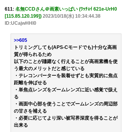
611:
名無CCDさん＠画素いっぱい (ﾜｯﾁｮｲ 621e-UrH0
[115.85.120.199])
2023/10/18(水) 10:34:44.38
ID:UCajwHHl0
>>605
トリミングしても(APS-Cモードでも)十分な高画
質が得られるため
以下のことが躊躇なく行えることが高画素機を使
う最大のメリットだと感じている
・テレコンバーターを装着せずとも実質的に焦点
距離を伸ばせる
・単焦点レンズをズームレンズに近い感覚で扱え
る
・画面中心部を使うことでズームレンズの周辺部
の甘さを補える
・必要に応じてより深い被写界深度を得ることが
出来る