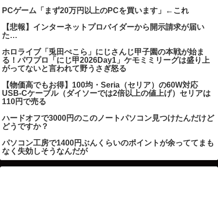
PCゲーム「まず20万円以上のPCを買います」←これ
【悲報】インターネットプロバイダーから開示請求が届い
た…
ホロライブ「兎田ぺこら」にじさんじ甲子園の本戦が始ま
る！パワプロ「にじ甲2026Day1」ケモミミリーグは盛り上
がってないと言われて野うさぎ怒る
【物価高でもお得】100均・Seria（セリア）の60W対応
USB-Cケーブル（ダイソーでは2倍以上の値上げ）セリアは
110円で売る
ハードオフで3000円のこのノートパソコン見つけたんだけど
どうですか？
パソコン工房で1400円ぶんくらいのポイントが余っててまも
なく失効しそうなんだが