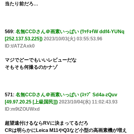
当たり前だろ…
569:
名無CCDさん＠画素いっぱい (ﾜｯﾁｮｲW ddf4-YUNq
[252.137.53.225])
2023/10/03(火) 03:55:53.96
ID:t/ATZAxk0
マジでどーでもいいレビューだな
そもそも何撮るのかナゾ
571:
名無CCDさん＠画素いっぱい (ｽｯﾌﾟ Sd4a-zQuv
[49.97.20.25 [上級国民]])
2023/10/04(水) 11:02:43.93
ID:m9tZOUWxd
超望遠付けるならRVに決まってるだろ
CRは明らかにLeica M11やQ3など小型の高画素機が増え