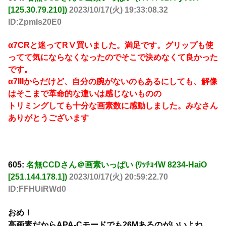
[125.30.79.210])
2023/10/17(火) 19:33:08.32
ID:ZpmIs20E0
α7CRと迷ってRⅤ買いました。満足です。グリップも使
ってて気にならなくなったのでそこで決めなくて良かった
です。
α7IIIからだけど、自分の腕がないのもあるにしても、解像
はそこまで革命的な違いは感じないものの
トリミングしても十分な画素数に感動しました。みなさん
ありがとうございます
605:
名無CCDさん＠画素いっぱい (ﾜｯﾁｮｲW 8234-HaiO
[251.144.178.1])
2023/10/17(火) 20:59:22.70
ID:FFHUiRWd0
おめ！
高画素だからAPA-Cモードでも26Mあるのがいいよね