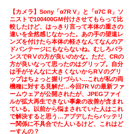
【カメラ】Sony「α7R V」と「α7C R」ソ
ニストで100400GM付けさせてもらって比
較したけど、はっきり言って本体の重さの
違いを全然感じなかった。あの手の望遠レ
ンズを付けたら本体の軽さなんてなんのア
ドバンテージにもならないね。むしろバラ
ンスでRⅤの方が良いのかな。ただ、CRの
方が良いなって思ったのはグリップ。自分
は手がそんなに大きくないからRⅤのグリ
ップはちょっと握りづらい…これが私の両
機種に対する見解だ…今回7R Vの最新ファ
ームウェアが公開されたが、JPEGファイ
ルが拡大再生できない事象の改善が含まれ
ている。以前から悩まされていた人はこれ
で解決すると思う…アプデしたらバッテリ
ー関係に不具合でた人いるけど、これはど
ーすんの？