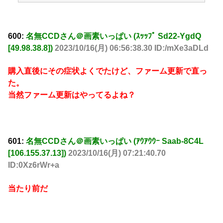
600:
名無CCDさん＠画素いっぱい (ｽｯｯﾌﾟ Sd22-YgdQ
[49.98.38.8])
2023/10/16(月) 06:56:38.30 ID:/mXe3aDLd
購入直後にその症状よくでたけど、ファーム更新で直っ
た。
当然ファーム更新はやってるよね？
601:
名無CCDさん＠画素いっぱい (ｱｳｱｳｳｰ Saab-8C4L
[106.155.37.13])
2023/10/16(月) 07:21:40.70
ID:0Xz6rWr+a
当たり前だ