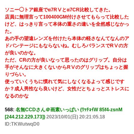
ソニー◯トア銀座でα7RⅤとα7CR比較してきた。
店員に無理言って100400GM付けさせてもらって比較した
けど、はっきり言って本体の重さの違いを全然感じなかっ
た。
あの手の望遠レンズを付けたら本体の軽さなんてなんのア
ドバンテージにもならないね。むしろバランスでRⅤの方
が良いのかな。
ただ、CRの方が良いなって思ったのはグリップ。自分は
手がそんなに大きくないからRⅤのグリップはちょっと握
りづらい。
使っていくうちに慣れて気にしなくなるよって感じです
か？成人男性なら良いけど、女性だとちょっとストレスに
なるのかな
568:
名無CCDさん＠画素いっぱい (ﾜｯﾁｮｲW 85f4-zsnM
[244.212.229.173])
2023/10/01(日) 20:21:05.18
ID:TKWutwqD0