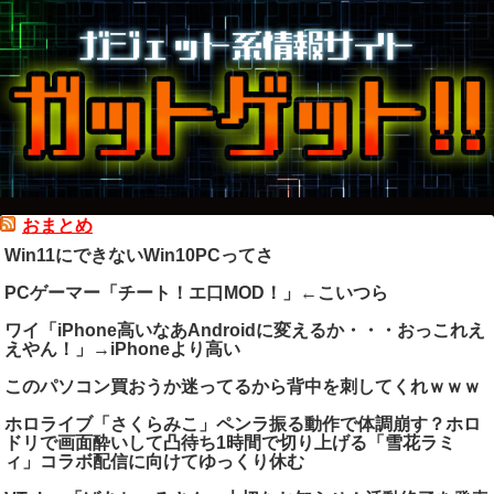
おまとめ
Win11にできないWin10PCってさ
PCゲーマー「チート！エ口MOD！」←こいつら
ワイ「iPhone高いなあAndroidに変えるか・・・おっこれえ
えやん！」→iPhoneより高い
このパソコン買おうか迷ってるから背中を刺してくれｗｗｗ
ホロライブ「さくらみこ」ペンラ振る動作で体調崩す？ホロ
ドリで画面酔いして凸待ち1時間で切り上げる「雪花ラミ
ィ」コラボ配信に向けてゆっくり休む