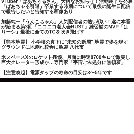
VTuber「ばあちゃるさん」大切なお知らせ！活動終了を発表
「ばあちゃる引退」卒業する時期について最後の誕生日配信
で報告したいと告知する画像あり
加藤純一「うんこちゃん」人気配信者の熱い戦い！遂に本番
が始まる第3回「ニコニコ老人会RUST」練習鯖のMVP「は
りーシ」最後に全てのTCを吹き飛ばす
【熊本地震】 小学校の真下に"未知の断層" 地震で姿を現す
グラウンドに地割れ校舎に亀裂 八代市
米スペースXのロケット残骸、月面に時速8700キロで激突し
巨大クレーター形成か…専門家「宇宙ごみ処分に無頓着」
【注意喚起】電源タップの寿命の目安は3〜5年です