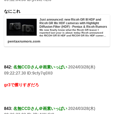
なにこれ
Just announced: new Ricoh GR III HDF and
Ricoh GR IIIx HDF cameras with Highlight
Diffusion Filter (HDF) - Pentax & Ricoh Rumors
We now finally know what the Ricoh GR teaser I
reported last year is about: today Ricoh announced
the RICOH GR III HDF and RICOH GR IIIx HDF cameras
featuring a...
pentaxrumors.com
842:
名無CCDさん＠画素いっぱい
2024/03/28(木)
09:22:27.30 ID:9cfy7q0X0
gr3で擦りすぎだろ
843:
名無CCDさん＠画素いっぱい
2024/03/28(木)