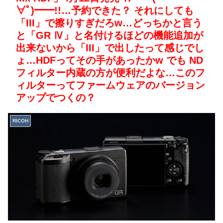
∀ﾟ)━━!!…予約できた？ それにしても
「III」で擦りすぎだろw…どっちかと言う
と「GR Ⅳ」と名付けるほどの機能追加が
出来ないから「III」で出したって感じでし
ょ…HDFってその手があったかw でも ND
フィルター内蔵の方が便利だよな…このフ
ィルターってファームウェアのバージョン
アップでつくの？
RICOH