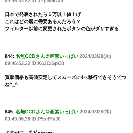
09:36:33.82 ID:JPpN0kGt0
日本で発表されたら５万以上値上げ
これはどの層に需要あるんだろう？
フィルター以前に変更されたボタンの色がダサすぎる…
844:
名無CCDさん＠画素いっぱい
2024/03/28(木)
09:46:52.22 ID:K63C/GpO0
買取価格も高値安定してスムーズに4へ移行できそうでつ
ね^_^
845:
名無CCDさん＠画素いっぱい
2024/03/28(木)
09:49:06.36 ID:P5srFfkJ0
さすがに、ﾌﾟｷﾞｬｰwww