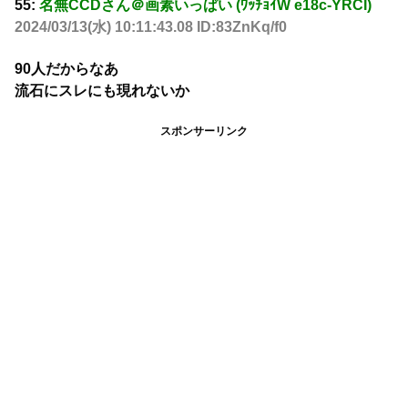
55:
名無CCDさん＠画素いっぱい (ﾜｯﾁｮｲW e18c-YRCI)
2024/03/13(水) 10:11:43.08 ID:83ZnKq/f0
90人だからなあ
流石にスレにも現れないか
スポンサーリンク