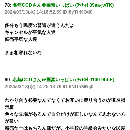
78:
名無CCDさん＠画素いっぱい (ﾜｯﾁｮｲ 39aa-jwTK)
2024/03/13(水) 14:16:52.59 ID:8yTtrKOd0
多分もう民度の普通が違うんだよ
キャンセルが平気な人達
転売平気な人達
まぁ相容れないな
80:
名無CCDさん＠画素いっぱい (ﾜｯﾁｮｲ 0109-9hbE)
2024/03/13(水) 14:25:13.79 ID:6NUhMNij0
わかり合う必要なんてなくてお互いに罵り合うのが匿名掲
示板
色々な立場があるんで自分だけが正しいなんて思わない方
が良い
転売ヤーはもちろん嫌だが、小学校の学級会みたいな民度