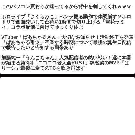
このパソコン買おうか迷ってるから背中を刺してくれｗｗｗ
ホロライブ「さくらみこ」ペンラ振る動作で体調崩す？ホロ
ドリで画面酔いして凸待ち1時間で切り上げる「雪花ラミ
ィ」コラボ配信に向けてゆっくり休む
VTuber「ばあちゃるさん」大切なお知らせ！活動終了を発表
「ばあちゃる引退」卒業する時期について最後の誕生日配信
で報告したいと告知する画像あり
加藤純一「うんこちゃん」人気配信者の熱い戦い！遂に本番
が始まる第3回「ニコニコ老人会RUST」練習鯖のMVP「は
りーシ」最後に全てのTCを吹き飛ばす