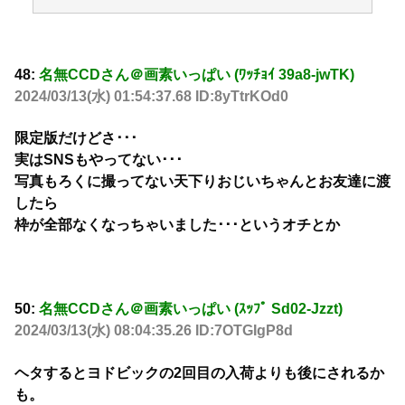
48:
名無CCDさん＠画素いっぱい (ﾜｯﾁｮｲ 39a8-jwTK)
2024/03/13(水) 01:54:37.68 ID:8yTtrKOd0
限定版だけどさ･･･
実はSNSもやってない･･･
写真もろくに撮ってない天下りおじいちゃんとお友達に渡
したら
枠が全部なくなっちゃいました･･･というオチとか
50:
名無CCDさん＠画素いっぱい (ｽｯﾌﾟ Sd02-Jzzt)
2024/03/13(水) 08:04:35.26 ID:7OTGIgP8d
ヘタするとヨドビックの2回目の入荷よりも後にされるか
も。