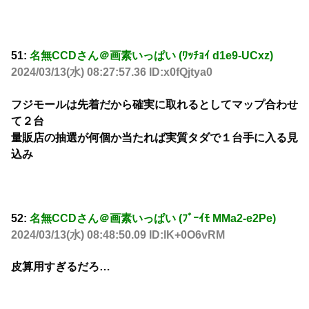
51:
名無CCDさん＠画素いっぱい (ﾜｯﾁｮｲ d1e9-UCxz)
2024/03/13(水) 08:27:57.36 ID:x0fQjtya0
フジモールは先着だから確実に取れるとしてマップ合わせ
て２台
量販店の抽選が何個か当たれば実質タダで１台手に入る見
込み
52:
名無CCDさん＠画素いっぱい (ﾌﾞｰｲﾓ MMa2-e2Pe)
2024/03/13(水) 08:48:50.09 ID:lK+0O6vRM
皮算用すぎるだろ…