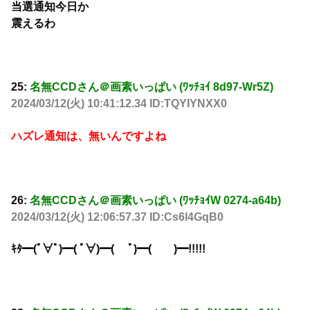
当選通知今日か
震えるわ
25:
名無CCDさん＠画素いっぱい (ﾜｯﾁｮｲ 8d97-Wr5Z)
2024/03/12(火) 10:41:12.34 ID:TQYIYNXX0
ハズレ通知は、無いんですよね
26:
名無CCDさん＠画素いっぱい (ﾜｯﾁｮｲW 0274-a64b)
2024/03/12(火) 12:06:57.37 ID:Cs6l4GqB0
ｷﾀ━(ﾟ∀ﾟ)━( ﾟ∀)━( ﾟ)━( )━!!!!!