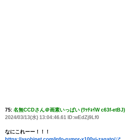
75:
名無CCDさん＠画素いっぱい (ﾜｯﾁｮｲW c63f-etBJ)
2024/03/13(水) 13:04:46.61 ID:wEdZj9Lf0
なにこれーー！！！
https://asobinet.com/info-rumor-x100vi-zagato/