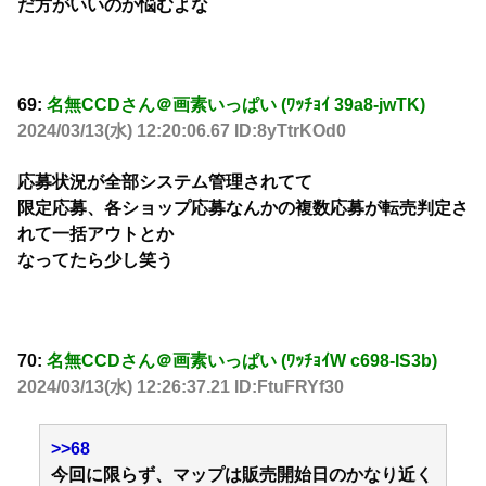
だ方がいいのか悩むよな
69:
名無CCDさん＠画素いっぱい (ﾜｯﾁｮｲ 39a8-jwTK)
2024/03/13(水) 12:20:06.67 ID:8yTtrKOd0
応募状況が全部システム管理されてて
限定応募、各ショップ応募なんかの複数応募が転売判定さ
れて一括アウトとか
なってたら少し笑う
70:
名無CCDさん＠画素いっぱい (ﾜｯﾁｮｲW c698-IS3b)
2024/03/13(水) 12:26:37.21 ID:FtuFRYf30
>>68
今回に限らず、マップは販売開始日のかなり近く