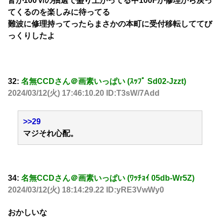
皆が100Ⅵの抽選で盛り上がってる中100Fが修理から戻っ
てくるのを楽しみに待ってる
難波に修理持ってったらまさかの本町に受付移転しててび
っくりしたよ
32:
名無CCDさん＠画素いっぱい (ｽｯﾌﾟ Sd02-Jzzt)
2024/03/12(火) 17:46:10.20 ID:T3sW/7Add
>>29
マジそれ心配。
34:
名無CCDさん＠画素いっぱい (ﾜｯﾁｮｲ 05db-Wr5Z)
2024/03/12(火) 18:14:29.22 ID:yRE3VwWy0
おかしいな