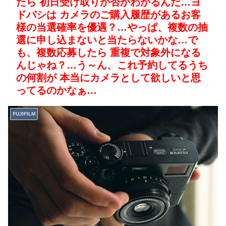
たら 初日受け取りか否かわかるんだ…ヨ
ドバシは カメラのご購入履歴があるお客
様の当選確率を優遇？…やっぱ、複数の抽
選に申し込まないと当たらないかな…で
も、複数応募したら 重複で対象外になる
んじゃね？…う～ん、これ予約してるうち
の何割が 本当にカメラとして欲しいと思
ってるのかなぁ…
FUJIFILM