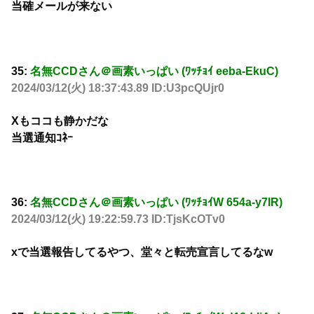
当確メールが来ない
35:
名無CCDさん＠画素いっぱい (ﾜｯﾁｮｲ eeba-EkuC)
2024/03/12(火) 18:37:43.89 ID:U3pcQUjr0
Xもココも静かだな
当選通知ｺﾈｰ
36:
名無CCDさん＠画素いっぱい (ﾜｯﾁｮｲW 654a-y7IR)
2024/03/12(火) 19:22:59.73 ID:TjsKcOTv0
xで当選報告してるやつ、堂々と転売宣言してるなw