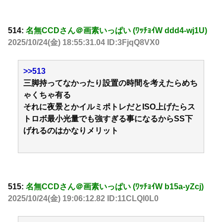
514:
名無CCDさん＠画素いっぱい (ﾜｯﾁｮｲW ddd4-wj1U)
2025/10/24(金) 18:55:31.04 ID:3FjqQ8VX0
>>513
三脚持ってなかったり設置の時間を考えたらめち
ゃくちゃ有る
それに夜景とかイルミポトレだとISO上げたらス
トロボ最小光量でも強すぎる事になるからSS下
げれるのはかなりメリット
515:
名無CCDさん＠画素いっぱい (ﾜｯﾁｮｲW b15a-yZcj)
2025/10/24(金) 19:06:12.82 ID:11CLQl0L0