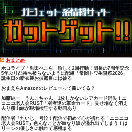
おまとめ
ホロライブ「兎田ぺこら」珍しく2回行動！団長の7周年記念
5年ぶり凸待ち被らないように配慮「常闇トワ生誕祭2026」
誕生日の新衣装お披露目には被る
おまえらAmazonのレビューって書いてる？
加藤純一「うんこちゃん」1枚しかないレアカード消失！ニ
コニコ老人会RUST「弱者達の革命カード」見せ場なく消え
去り横山緑が現場検証する動画あり
配信者「たいじ」号泣！配信で初めて心が折れる「ニコニコ
老人会RUST」色んなことが重なり涙が溢れ出てしまう！は
りーシの優しさに触れて感極まる