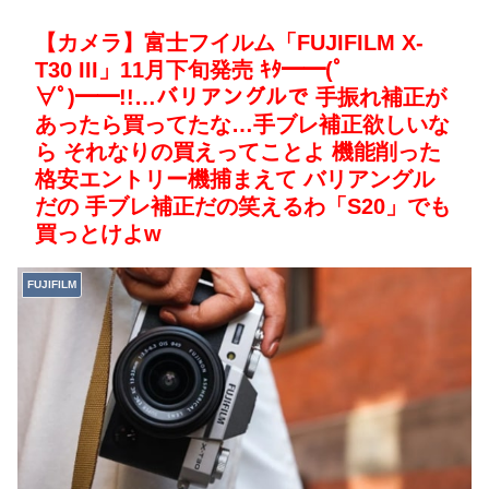
【カメラ】富士フイルム「FUJIFILM X-
T30 III」11月下旬発売 ｷﾀ━━(ﾟ
∀ﾟ)━━!!…バリアングルで 手振れ補正が
あったら買ってたな…手ブレ補正欲しいな
ら それなりの買えってことよ 機能削った
格安エントリー機捕まえて バリアングル
だの 手ブレ補正だの笑えるわ「S20」でも
買っとけよw
FUJIFILM