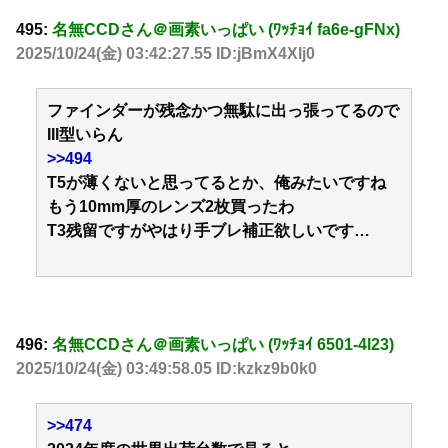
495:
名無CCDさん＠画素いっぱい (ﾜｯﾁｮｲ fa6e-gFNx)
2025/10/24(金) 03:42:27.55 ID:jBmX4Xlj0
ファインダーが残念かつ無駄に出っ張ってるので
III型いらん
>>494
T5が薄くないと思ってるとか、俺みたいですね
もう10mm厚のレンズ2枚買ったわ
T3残留ですがやはり手ブレ補正欲しいです…
496:
名無CCDさん＠画素いっぱい (ﾜｯﾁｮｲ 6501-4l23)
2025/10/24(金) 03:49:58.05 ID:kzkz9b0k0
>>474