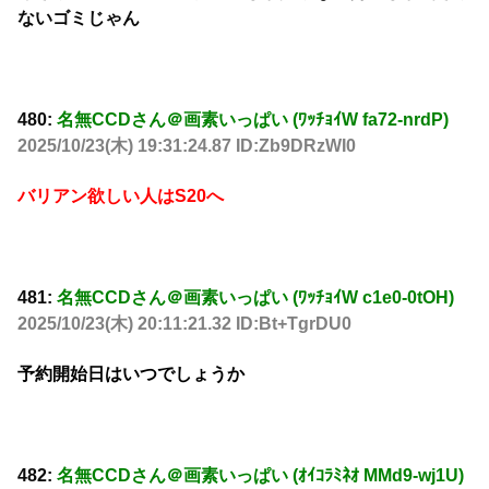
ないゴミじゃん
480:
名無CCDさん＠画素いっぱい (ﾜｯﾁｮｲW fa72-nrdP)
2025/10/23(木) 19:31:24.87 ID:Zb9DRzWI0
バリアン欲しい人はS20へ
481:
名無CCDさん＠画素いっぱい (ﾜｯﾁｮｲW c1e0-0tOH)
2025/10/23(木) 20:11:21.32 ID:Bt+TgrDU0
予約開始日はいつでしょうか
482:
名無CCDさん＠画素いっぱい (ｵｲｺﾗﾐﾈｵ MMd9-wj1U)