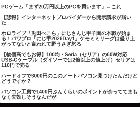
PCゲーム「まず20万円以上のPCを買います」←これ
【悲報】インターネットプロバイダーから開示請求が届い
た…
ホロライブ「兎田ぺこら」にじさんじ甲子園の本戦が始ま
る！パワプロ「にじ甲2026Day1」ケモミミリーグは盛り上
がってないと言われて野うさぎ怒る
【物価高でもお得】100均・Seria（セリア）の60W対応
USB-Cケーブル（ダイソーでは2倍以上の値上げ）セリアは
110円で売る
ハードオフで3000円のこのノートパソコン見つけたんだけど
どうですか？
パソコン工房で1400円ぶんくらいのポイントが余っててまも
なく失効しそうなんだが