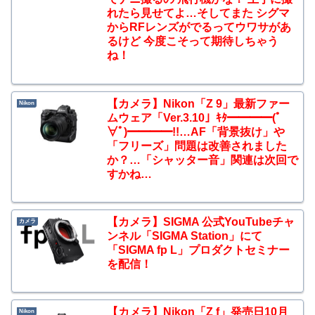
れたら見せてよ…そしてまた シグマ
からRFレンズがでるってウワサがあ
るけど 今度こそって期待しちゃう
ね！
【カメラ】Nikon「Z 9」最新ファー
Nikon
ムウェア「Ver.3.10」ｷﾀ━━━━(ﾟ
∀ﾟ)━━━━!!…AF「背景抜け」や
「フリーズ」問題は改善されました
か？…「シャッター音」関連は次回で
すかね…
【カメラ】SIGMA 公式YouTubeチャ
カメラ
ンネル「SIGMA Station」にて
「SIGMA fp L」プロダクトセミナー
を配信！
【カメラ】Nikon「Z f」発売日10月
Nikon