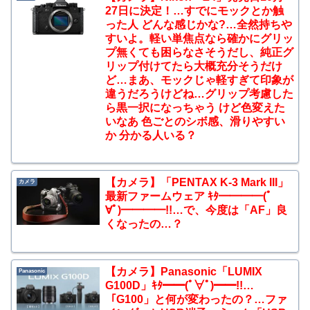
27日に決定！…すでにモックとか触
った人 どんな感じかな?…全然持ちや
すいよ。軽い単焦点なら確かにグリッ
プ無くても困らなさそうだし、純正グ
リップ付けてたら大概充分そうだけ
ど…まあ、モックじゃ軽すぎて印象が
違うだろうけどね…グリップ考慮した
ら黒一択になっちゃう けど色変えた
いなあ 色ごとのシボ感、滑りやすい
か 分かる人いる？
【カメラ】「PENTAX K-3 Mark III」
カメラ
最新ファームウェア ｷﾀ━━━━(ﾟ
∀ﾟ)━━━━!!…で、今度は「AF」良
くなったの…？
【カメラ】Panasonic「LUMIX
Panasonic
G100D」ｷﾀ━━(ﾟ∀ﾟ)━━!!…
「G100」と何が変わったの？…ファ