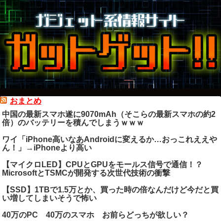
おまとめ
中国の最新スマホ遂に9070mAh（そこらの最新スマホの約2
倍）のバッテリーを積んでしまうｗｗｗ
ワイ「iPhone高いなあAndroidに変えるか…おっこれええや
ん！」→iPhoneより高い
【マイクロLED】CPUとGPUをモールス信号で通信！？
MicrosoftとTSMCが開発する次世代技術の衝撃
【SSD】1TBで1.5万とか、買った時の倍なんだけど今だと買
い増してしまいそうで怖い
40万のPC 40万のスマホ お前らどっちが欲しい？