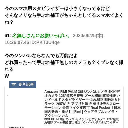
今のスマホ用スタビライザーは小さくなってるけど
そんなノリなら手ぶれ補正がちゃんとしてるスマホでよく
ね？
61:
名無しさん＠お腹いっぱい。
2020/06/25(木)
16:26:07.46 ID:PKT3U4qe
今のジンバルならなんでも万能だよ
どれ買ったって手ぶれ補正無しのカメラも全くブレなく撮
れる
W
Amazon | FIMI PALM 3軸ジンバルカメラ 4Kビデ
オカメラ 128°超広角視野 ズーム機能 露出補正 ハ
ンドヘルドスタビライザー 手ぶれ補正 顔検出&ト
ラック 内蔵Wi-Fi アプリ対応 自撮り 8倍のスロー
モーション 外部マイク接続可 Real Pocket【日本
国内発送・新品】 | Fimi | ウェアラブルカメラ・
アクションカム
FIMI PALM 3軸ジンバルカメラ 4Kビデオカメラ 128°超広
角視野 ズーム機能 露出補正 ハンドヘルドスタビライザー
手ぶれ補正 顔検出&トラック 内蔵Wi-Fi アプリ対応 自撮り
amzn.to