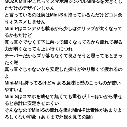
MOZA Mini-Pこれってスマホ用ジンバルMIni-Sを大きくし
ただけのデザインじゃん
と言っているのは実はMIni-Sを持っているんだけどコレ余
りオススメしません
Mini-Pはコンデジも載るから少しはグリップが太くなって
るかもだけど
真っ直ぐでなくて下に向って細くなってるから疲れて握る
力が弱くなっても上い行くにつれ
テーパーだからズリ落ちなくて良さそうと思ってるとまっ
たく逆
真っ直ぐじゃないから安定した握りがやり難くて疲れるの
よ
Mini-MIも持ってるけどｗ ある意味旧型のこっちのが使い
やすいよ
Mini-Sはスマホを載せて無くても重心が上っぽいから乗せ
ると余計に安定させにくい
そんななのでMini-Sの流れを汲むMini-Pは素性があまりよ
ろしくない印象（あくまで外観を見ての話）