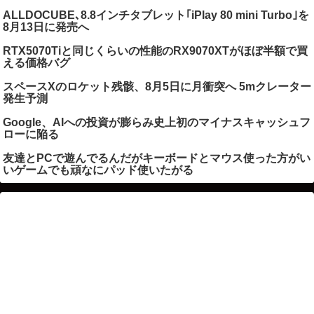
ALLDOCUBE､8.8インチタブレット｢iPlay 80 mini Turbo｣を
8月13日に発売へ
RTX5070Tiと同じくらいの性能のRX9070XTがほぼ半額で買
える価格バグ
スペースXのロケット残骸、8月5日に月衝突へ 5mクレーター
発生予測
Google、AIへの投資が膨らみ史上初のマイナスキャッシュフ
ローに陥る
友達とPCで遊んでるんだがキーボードとマウス使った方がい
いゲームでも頑なにパッド使いたがる