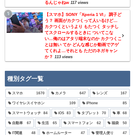
るんじゃねw
117 views
【スマホ】SONY「Xperia 1 VI」 調子ど
う？ 画面がカクつくって人いるけど…
カクつくというより もたつく タッチし
てスクロールするときに ついてこな
い…俺のはアタリ端末なのか カクつくこ
とは無い てか どんな感じか動画でアゲ
てくれよ…それとも ただのネガキャン
か？
113 views
種別タグ一覧
スマホ
1670
カメラ
647
レンズ
167
ワイヤレスイヤホン
109
iPhone
85
スマートウォッチ
84
iOS
83
タブレット
70
車
68
自動車
67
生活
65
スマートフォン
62
福袋
50
IT関連
48
ホームルーター
47
管理人便り
47