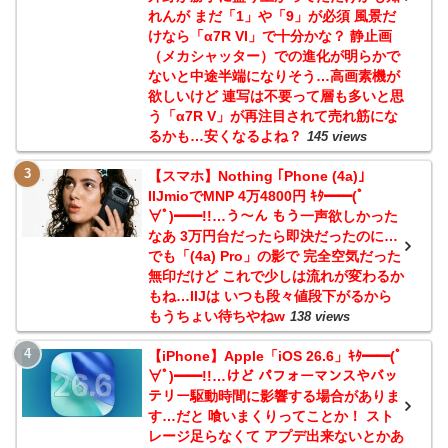
れんが まだ「1」や「9」が必須 風景だ
けなら「α7R VI」で十分かな？ 静止画
（メカシャッター）での進化が明らかで
ないと中途半端になりそう…高画素機が
欲しいけど 連写は不要って層も多いと思
う「α7R V」が再注目されて売れ筋にな
るかも…安くなるよね？
145 views
【スマホ】Nothing ｢Phone (4a)｣
IIJmioでMNP 4万4800円 ｷﾀ━━(ﾟ
∀ﾟ)━━!!…う～ん もう一声欲しかった
なあ 3万円台だったら即決だったのに…
でも「(4a) Pro」の影で 完全空気だった
無印だけど これで少しは流れが変わるか
もね…IIJは いつも段々値段下がるから
もうちょい待ちやねw
138 views
【iPhone】Apple「iOS 26.6」ｷﾀ━━(ﾟ
∀ﾟ)━━!!…けど パフォーマンスやバッ
テリー駆動時間に影響する場合がありま
す…だと 喰いまくりってことか！ スト
レージ足らなくて アプデ出来ないとかあ