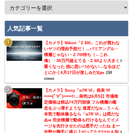
人気記事一覧
【カメラ】Nikon「Z 6III」これが買わな
いヤツの理由予想だ！…バリアングル・
積層じゃない・Z 7III待ち（←これ
俺）・35万円超えてる・Z 6IIより大きく
重くなった 他に思いつかない…なるほど
とにかく6月17日が楽しみだねw
158
views
【カメラ】Sony「α7R VI」発表 ｷﾀ
━━(ﾟ∀ﾟ)━━!!…発売は6月5日 市場推
定価格は税込74万円前後 フル積層の概
念をぶっ壊すような 速度だなw…う～ん
本気で動体撮るなら「α7R VI」は罠だな
あw 完全積層で動体も行けるなんてイメ
ージを先行させたのは悪手だったね まー
外野が勝手に盛り上がってただけかも知