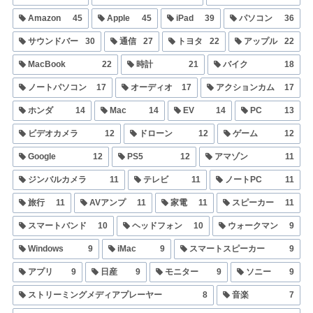
Amazon
45
Apple
45
iPad
39
パソコン
36
サウンドバー
30
通信
27
トヨタ
22
アップル
22
MacBook
22
時計
21
バイク
18
ノートパソコン
17
オーディオ
17
アクションカム
17
ホンダ
14
Mac
14
EV
14
PC
13
ビデオカメラ
12
ドローン
12
ゲーム
12
Google
12
PS5
12
アマゾン
11
ジンバルカメラ
11
テレビ
11
ノートPC
11
旅行
11
AVアンプ
11
家電
11
スピーカー
11
スマートバンド
10
ヘッドフォン
10
ウォークマン
9
Windows
9
iMac
9
スマートスピーカー
9
アプリ
9
日産
9
モニター
9
ソニー
9
ストリーミングメディアプレーヤー
8
音楽
7