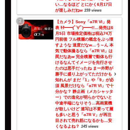
い…なるほど とにかく6月17日
が楽しみだねw
159 views
【カメラ】Sony「α7R VI」発
表 ｷﾀ━━(ﾟ∀ﾟ)━━!!…発売は6
月5日 市場推定価格は税込74万
円前後 フル積層の概念をぶっ壊
すような 速度だなw…う～ん 本
気で動体撮るなら「α7R VI」は
罠だなあw 完全積層で動体も行
けるなんてイメージを先行させ
たのは悪手だったね まー外野が
勝手に盛り上がってただけかも
知れんが まだ「1」や「9」が必
須 風景だけなら「α7R VI」で十
分かな？ 静止画（メカシャッタ
ー）での進化が明らかでないと
中途半端になりそう…高画素機
が欲しいけど 連写は不要って層
も多いと思う「α7R V」が再注
目されて売れ筋になるかも…安
くなるよね？
145 views