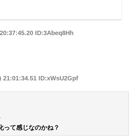
NY(ソニー) コンパクトデジタルカメラ VLOGCAM Vlog用
ンドスクリーン付属 24-70mm F1.8-2.8 ズームレンズ
電＆カメラ
 20:37:45.20 ID:3Abeq8Hh
) 21:01:34.51 ID:xWsU2Gpf
化って感じなのかね？