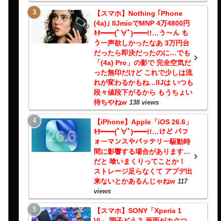
【スマホ】Nothing ｢Phone
(4a)｣ IIJmioでMNP 4万4800円
ｷﾀ━━(ﾟ∀ﾟ)━━!!…う～ん も
う一声欲しかったなあ 3万円台
だったら即決だったのに…でも
「(4a) Pro」の影で 完全空気だ
った無印だけど これで少しは流
れが変わるかもね…IIJは いつも
段々値段下がるから もうちょい
待ちやねw
138 views
【iPhone】Apple「iOS 26.6」
ｷﾀ━━(ﾟ∀ﾟ)━━!!…けど パフ
ォーマンスやバッテリー駆動時
間に影響する場合があります…
だと 喰いまくりってことか！
ストレージ足らなくて アプデ出
来ないとかあるんじゃねw
117
views
【スマホ】SONY「Xperia 1
VI」 調子どう？ 画面がカクつ