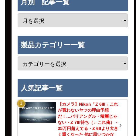
月別 記事一覧
製品カテゴリー一覧
人気記事一覧
【カメラ】Nikon「Z 6III」これ
が買わないヤツの理由予想
だ！…バリアングル・積層じゃ
ない・Z 7III待ち（←これ俺）・
35万円超えてる・Z 6IIより大き
く重くなった 他に思いつかな