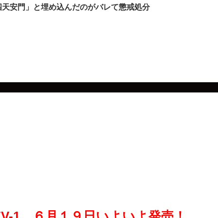
六四天安門」と埋め込んだのがバレて懲戒処分
M ZV-1 ６月１９日いよいよ発売！