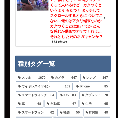
くって人いるけど…カクつくと
いうより もたつく タッチして
スクロールするときに ついてこ
ない…俺のはアタリ端末なのか
カクつくことは無い てか どん
な感じか動画でアゲてくれよ…
それとも ただのネガキャンか？
113 views
種別タグ一覧
スマホ
1670
カメラ
647
レンズ
167
ワイヤレスイヤホン
109
iPhone
85
スマートウォッチ
84
iOS
83
タブレット
70
車
68
自動車
67
生活
65
スマートフォン
62
福袋
50
IT関連
48