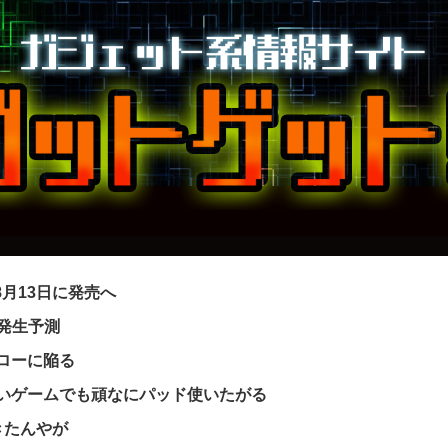
｣を8月13日に発売へ
ー発生予測
フローに陥る
いゲームでも頑なにパッド使いたがる
きたんやが