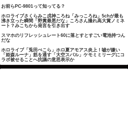
お前らPC-9801って知ってる？
ホロライブさくらみこ戌神ころね「みっころね」5chが最も
沸き立った瞬間「野糞最悪だな」ころさん撮れ高大賞ノミネ
ート？みこちから発言を引き出す
スマホのリフレッシュレート60に落とすとすごい電池持つん
だな
ホロライブ「兎田ぺこら」ホロ夏アモアス炎上！嘘が嫌い
「姫森ルーナ」筋を通す「大空スバル」ケモミミリーグにコ
ラボ被せることへ抗議の意思表示か