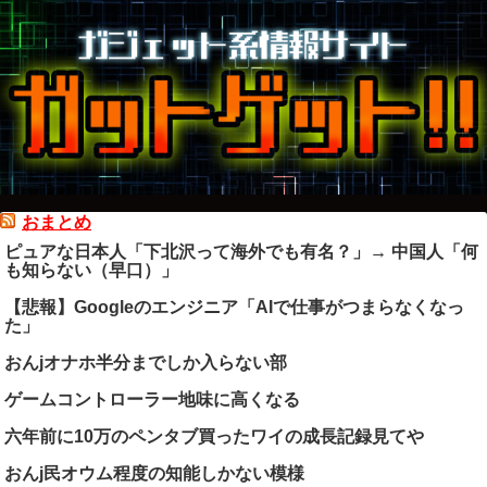
おまとめ
ピュアな日本人「下北沢って海外でも有名？」→ 中国人「何
も知らない（早口）」
【悲報】Googleのエンジニア「AIで仕事がつまらなくなっ
た」
おんjオナホ半分までしか入らない部
ゲームコントローラー地味に高くなる
六年前に10万のペンタブ買ったワイの成長記録見てや
おんj民オウム程度の知能しかない模様