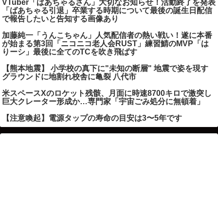
VTuber「ばあちゃるさん」大切なお知らせ！活動終了を発表
「ばあちゃる引退」卒業する時期について最後の誕生日配信
で報告したいと告知する画像あり
加藤純一「うんこちゃん」人気配信者の熱い戦い！遂に本番
が始まる第3回「ニコニコ老人会RUST」練習鯖のMVP「は
りーシ」最後に全てのTCを吹き飛ばす
【熊本地震】 小学校の真下に"未知の断層" 地震で姿を現す
グラウンドに地割れ校舎に亀裂 八代市
米スペースXのロケット残骸、月面に時速8700キロで激突し
巨大クレーター形成か…専門家「宇宙ごみ処分に無頓着」
【注意喚起】電源タップの寿命の目安は3〜5年です