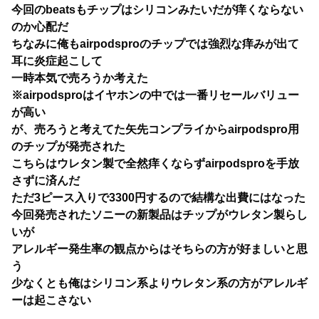
今回のbeatsもチップはシリコンみたいだが痒くならない
のか心配だ
ちなみに俺もairpodsproのチップでは強烈な痒みが出て
耳に炎症起こして
一時本気で売ろうか考えた
※airpodsproはイヤホンの中では一番リセールバリュー
が高い
が、売ろうと考えてた矢先コンプライからairpodspro用
のチップが発売された
こちらはウレタン製で全然痒くならずairpodsproを手放
さずに済んだ
ただ3ピース入りで3300円するので結構な出費にはなった
今回発売されたソニーの新製品はチップがウレタン製らし
いが
アレルギー発生率の観点からはそちらの方が好ましいと思
う
少なくとも俺はシリコン系よりウレタン系の方がアレルギ
ーは起こさない