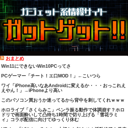
おまとめ
Win11にできないWin10PCってさ
PCゲーマー「チート！エ口MOD！」←こいつら
ワイ「iPhone高いなあAndroidに変えるか・・・おっこれえ
えやん！」→iPhoneより高い
このパソコン買おうか迷ってるから背中を刺してくれｗｗｗ
ホロライブ「さくらみこ」ペンラ振る動作で体調崩す？ホロ
ドリで画面酔いして凸待ち1時間で切り上げる「雪花ラミ
ィ」コラボ配信に向けてゆっくり休む