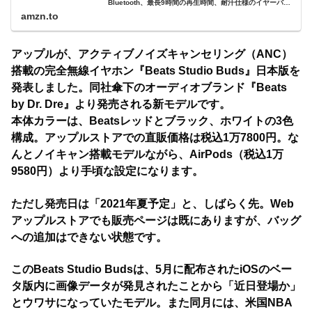
Bluetooth、最長9時間の再生時間、耐汗仕様のイヤーバッ
ド - アイボリー : 家電＆カメラ
amzn.to
アップルが、アクティブノイズキャンセリング（ANC）
搭載の完全無線イヤホン『Beats Studio Buds』日本版を
発表しました。同社傘下のオーディオブランド『Beats
by Dr. Dre』より発売される新モデルです。
本体カラーは、Beatsレッドとブラック、ホワイトの3色
構成。アップルストアでの直販価格は税込1万7800円。な
んとノイキャン搭載モデルながら、AirPods（税込1万
9580円）より手頃な設定になります。
ただし発売日は「2021年夏予定」と、しばらく先。Web
アップルストアでも販売ページは既にありますが、バッグ
への追加はできない状態です。
このBeats Studio Budsは、5月に配布されたiOSのベー
タ版内に画像データが発見されたことから「近日登場か」
とウワサになっていたモデル。また同月には、米国NBA