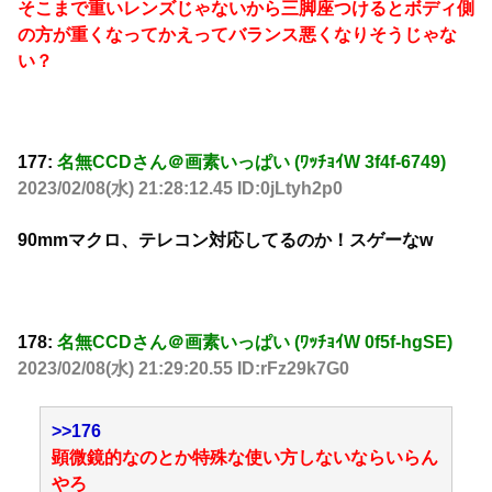
そこまで重いレンズじゃないから三脚座つけるとボディ側
の方が重くなってかえってバランス悪くなりそうじゃな
い？
177:
名無CCDさん＠画素いっぱい (ﾜｯﾁｮｲW 3f4f-6749)
2023/02/08(水) 21:28:12.45 ID:0jLtyh2p0
90mmマクロ、テレコン対応してるのか！スゲーなw
178:
名無CCDさん＠画素いっぱい (ﾜｯﾁｮｲW 0f5f-hgSE)
2023/02/08(水) 21:29:20.55 ID:rFz29k7G0
>>176
顕微鏡的なのとか特殊な使い方しないならいらん
やろ