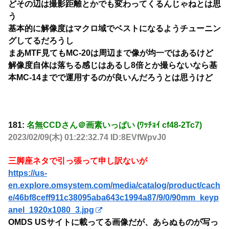
どその辺は撮影距離とかでも変わってくるんじゃねとは思
う
基本的に解像度はマクロ域でベストになるようチューニン
グしてるだろうし
まあMTF見てもMC-20は周辺まで像が均一ではあるけど
解像度自体は落ちる感じはあるし8倍とか撮らないなら基
本MC-14までで運用するのが良いんだろうとは思うけど
181:
名無CCDさん＠画素いっぱい (ﾜｯﾁｮｲ cf48-2Tc7)
2023/02/09(木) 01:22:32.74 ID:8EVfWpvJ0
三脚座ネタで引っ張って申し訳ないが
https://us-
en.explore.omsystem.com/media/catalog/product/cach
e/46bf8ceff911c38095aba643c1994a87/9/0/90mm_keyp
anel_1920x1080_3.jpg
OMDS USサイトに載ってる画像だが、あらぬものが写っ