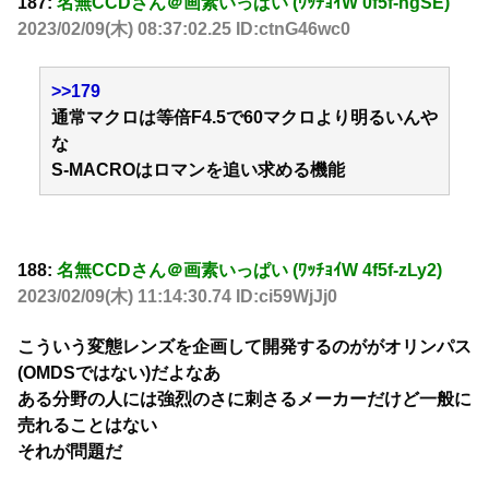
187:
名無CCDさん＠画素いっぱい (ﾜｯﾁｮｲW 0f5f-hgSE)
2023/02/09(木) 08:37:02.25 ID:ctnG46wc0
>>179
通常マクロは等倍F4.5で60マクロより明るいんや
な
S-MACROはロマンを追い求める機能
188:
名無CCDさん＠画素いっぱい (ﾜｯﾁｮｲW 4f5f-zLy2)
2023/02/09(木) 11:14:30.74 ID:ci59WjJj0
こういう変態レンズを企画して開発するのががオリンパス
(OMDSではない)だよなあ
ある分野の人には強烈のさに刺さるメーカーだけど一般に
売れることはない
それが問題だ