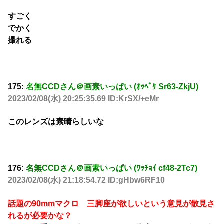
すごく
でかく
撮れる
175:
名無CCDさん＠画素いっぱい (ｵｯﾍﾟｹ Sr63-ZkjU)
2023/02/08(水) 20:25:35.69 ID:KrSX/+eMr
このレンズは素晴らしいな
176:
名無CCDさん＠画素いっぱい (ﾜｯﾁｮｲ cf48-2Tc7)
2023/02/08(水) 21:18:54.72 ID:gHbw6RF10
話題の90mmマクロ 三脚座が欲しいという意見が散見さ
れるが必要かな？