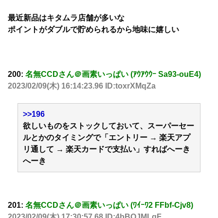
最近新品はキタムラ店舗が多いな
ポイントがダブルで貯められるから地味に嬉しい
200:
名無CCDさん＠画素いっぱい (ｱｳｱｳｳｰ Sa93-ouE4)
2023/02/09(木) 16:14:23.96 ID:toxrXMqZa
>>196
欲しいものをストックしておいて、スーパーセー
ルとかのタイミングで「エントリー → 楽天アプ
リ通して → 楽天カードで支払い」すればへーき
へーき
201:
名無CCDさん＠画素いっぱい (ﾜｲｰﾜ2 FFbf-Cjv8)
2023/02/09(木) 17:30:57.68 ID:4bBOJMLqF