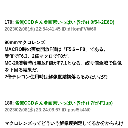
179:
名無CCDさん＠画素いっぱい (ﾜｯﾁｮｲ 0f54-2E6D)
2023/02/08(水) 22:54:41.45 ID:dHomFVW60
90mmマクロレンズ
MACRO時の実効開放F値は「F5.6～F8」である。
等倍でF6.3、2倍マクロでF8だ。
MC-20装着時は開放F値がF7.1となる。絞り値全域で良像
を下回る結果だ。
2倍テレコン使用時は解像度結構落ちるみたいだな
180:
名無CCDさん＠画素いっぱい (ﾜｯﾁｮｲ 7fcf-F1up)
2023/02/08(水) 23:24:09.67 ID:pss/5k4N0
マクロレンズってどういう解像度判定してるか分からんけ