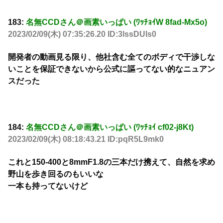
183:
名無CCDさん＠画素いっぱい (ﾜｯﾁｮｲW 8fad-Mx5o)
2023/02/09(木) 07:35:26.20 ID:3lssDUls0
開発者の動画見る限り、他社含む全てのボディで干渉しな
いことを保証できないから公式に謳ってない的なニュアン
スだった
184:
名無CCDさん＠画素いっぱい (ﾜｯﾁｮｲ cf02-j8Kt)
2023/02/09(木) 08:18:43.21 ID:pqR5L9mk0
これと150-400と8mmF1.8の三本だけ携えて、自然を求め
野山を歩き回るのもいいな
一本も持ってないけど