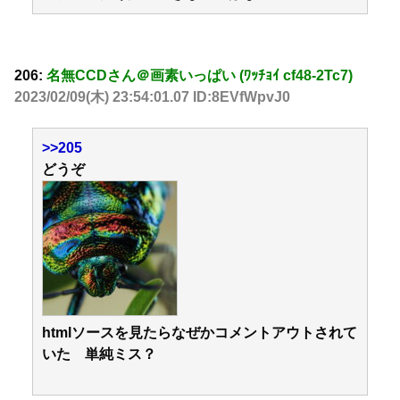
206:
名無CCDさん＠画素いっぱい (ﾜｯﾁｮｲ cf48-2Tc7)
2023/02/09(木) 23:54:01.07 ID:8EVfWpvJ0
>>205
どうぞ
htmlソースを見たらなぜかコメントアウトされて
いた 単純ミス？