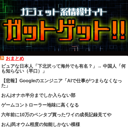
おまとめ
ピュアな日本人「下北沢って海外でも有名？」→ 中国人「何
も知らない（早口）」
【悲報】Googleのエンジニア「AIで仕事がつまらなくなっ
た」
おんjオナホ半分までしか入らない部
ゲームコントローラー地味に高くなる
六年前に10万のペンタブ買ったワイの成長記録見てや
おんj民オウム程度の知能しかない模様