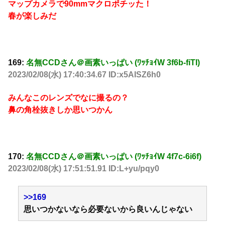
マップカメラで90mmマクロポチッた！
春が楽しみだ
169:
名無CCDさん＠画素いっぱい (ﾜｯﾁｮｲW 3f6b-fiTI)
2023/02/08(水) 17:40:34.67 ID:x5AISZ6h0
みんなこのレンズでなに撮るの？
鼻の角栓抜きしか思いつかん
170:
名無CCDさん＠画素いっぱい (ﾜｯﾁｮｲW 4f7c-6i6f)
2023/02/08(水) 17:51:51.91 ID:L+yu/pqy0
>>169
思いつかないなら必要ないから良いんじゃない