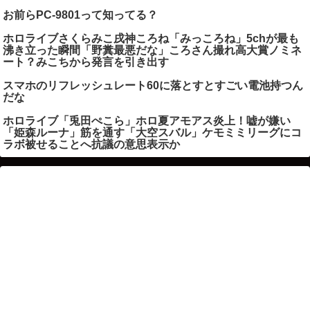
お前らPC-9801って知ってる？
ホロライブさくらみこ戌神ころね「みっころね」5chが最も
沸き立った瞬間「野糞最悪だな」ころさん撮れ高大賞ノミネ
ート？みこちから発言を引き出す
スマホのリフレッシュレート60に落とすとすごい電池持つん
だな
ホロライブ「兎田ぺこら」ホロ夏アモアス炎上！嘘が嫌い
「姫森ルーナ」筋を通す「大空スバル」ケモミミリーグにコ
ラボ被せることへ抗議の意思表示か