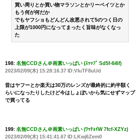
買い周りとか買い物マラソンとかリーベイツとか
もう何が何だか
でもヤフショもどんどん改悪されて5のつく日の
上限が1000円になってまったく旨味がなくなっ
た
198:
名無CCDさん＠画素いっぱい (ｽｯｯﾌﾟ Sd5f-6i6f)
2023/02/09(木) 15:28:16.37 ID:VIuTF8uUd
昔はヤフーとか楽天は30万のレンズが最終的に約半額く
らいになったりしたけど今はしょぼいから気にせずマップ
で買ってる
199:
名無CCDさん＠画素いっぱい (ﾜｯﾁｮｲW 7fcf-XZYz)
2023/02/09(木) 15:41:41.67 ID:LKwj6Zem0