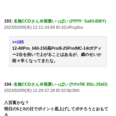
193:
名無CCDさん＠画素いっぱい (ｱｳｱｳｳｰ Sa93-BI6Y)
2023/02/09(木) 12:11:34.69 ID:4ZoRcgtba
>>185
12-40Pro_I/40-150高Pro/8-25Pro/MC-14/ボディ
ー2台を担いで上がることはあるが、歳のせいか
段々辛くなってきたな。
194:
名無CCDさん＠画素いっぱい (ﾜｯﾁｮｲW 3f2c-JSkD)
2023/02/09(木) 12:29:57.28 ID:5C9jtJl00
八百富かな？
明日の5と0の日でポイント底上げしてポチろうとおもて
る