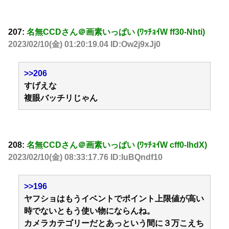
207:
名無CCDさん＠画素いっぱい (ﾜｯﾁｮｲW ff30-Nhti)
2023/02/10(金) 01:20:19.04 ID:Ow2j9xJj0
>>206
すげえな
複眼バッチリじゃん
208:
名無CCDさん＠画素いっぱい (ﾜｯﾁｮｲW cff0-lhdX)
2023/02/10(金) 08:33:17.76 ID:IuBQndf10
>>196
ヤフショはもうイベントでポイント上限値が高い
時でないともう使い物にならんね。
カメラカテゴリーだとあっという間に３万こえち