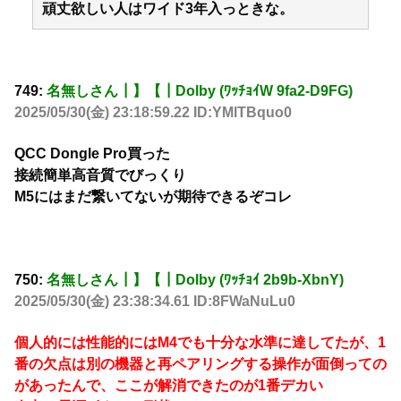
頑丈欲しい人はワイド3年入っときな。
749:
名無しさん┃】【┃Dolby (ﾜｯﾁｮｲW 9fa2-D9FG)
2025/05/30(金) 23:18:59.22 ID:YMlTBquo0
QCC Dongle Pro買った
接続簡単高音質でびっくり
M5にはまだ繋いてないが期待できるぞコレ
750:
名無しさん┃】【┃Dolby (ﾜｯﾁｮｲ 2b9b-XbnY)
2025/05/30(金) 23:38:34.61 ID:8FWaNuLu0
個人的には性能的にはM4でも十分な水準に達してたが、1
番の欠点は別の機器と再ペアリングする操作が面倒っての
があったんで、ここが解消できたのが1番デカい