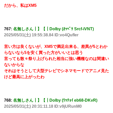
だから、私はXM5
767:
名無しさん┃】【┃Dolby (ｵｯﾍﾟｹ Srcf-iVNT)
2025/05/31(土) 19:55:38.84 ID:vo4QufIer
言い方は良くないが、XM5で満足出来る、差異が5とわか
らないなら5を安く買った方がいいとは思う
言っても散々祭り上げられた相当に強い機種なのは間違い
ないからな
それはそうとして大型テレビでシネマモードでアニメ見た
けど最高に上がったわ
768:
名無しさん┃】【┃Dolby (ﾜｯﾁｮｲ eb68-DKvR)
2025/05/31(土) 20:31:11.18 ID:v9jURunM0