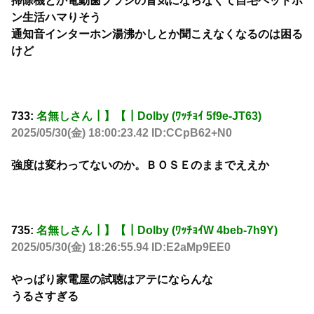
掃除機とか電動歯ブラシの音気にならなくて自宅ヘッドホ
ン生活ハマりそう
通知音インターホン湯沸かしとか聞こえなくなるのは困る
けど
733:
名無しさん┃】【┃Dolby (ﾜｯﾁｮｲ 5f9e-JT63)
2025/05/30(金) 18:00:23.42 ID:CCpB62+N0
強度は変わってないのか。ＢＯＳＥのままでええか
735:
名無しさん┃】【┃Dolby (ﾜｯﾁｮｲW 4beb-7h9Y)
2025/05/30(金) 18:26:55.94 ID:E2aMp9EE0
やっぱり家電屋の試聴はアテにならんな
うるさすぎる