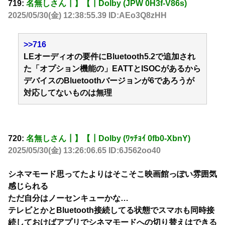
719:
名無しさん┃】【┃Dolby (JPW 0H3f-V86s)
2025/05/30(金) 12:38:55.39 ID:AEo3Q8zHH
>>716
LEオーディオの要件にBluetooth5.2で追加され
た「オプション機能の」EATTとISOCがあるから
デバイスのBluetoothバージョンが6であろうが
対応してないものは無理
720:
名無しさん┃】【┃Dolby (ﾜｯﾁｮｲ 0fb0-XbnY)
2025/05/30(金) 13:26:06.65 ID:6J562oo40
シネマモード思ってたよりはそこそこ映画館っぽい雰囲気
感じられる
ただ自分はノーセンキューかな…
テレビとかとBluetooth接続してる状態でスマホも同時接
続しておけばアプリでシネマモードへの切り替えはできる