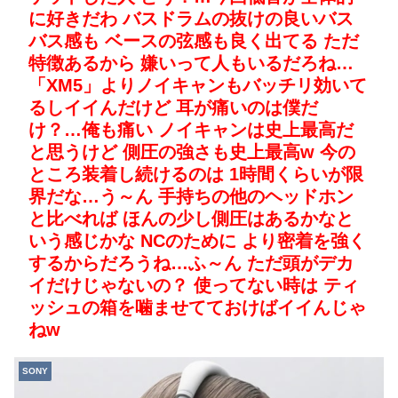
に好きだわ バスドラムの抜けの良いバス
バス感も ベースの弦感も良く出てる ただ
特徴あるから 嫌いって人もいるだろね…
「XM5」よりノイキャンもバッチリ効いて
るしイイんだけど 耳が痛いのは僕だ
け？…俺も痛い ノイキャンは史上最高だ
と思うけど 側圧の強さも史上最高w 今の
ところ装着し続けるのは 1時間くらいが限
界だな…う～ん 手持ちの他のヘッドホン
と比べれば ほんの少し側圧はあるかなと
いう感じかな NCのために より密着を強く
するからだろうね…ふ～ん ただ頭がデカ
イだけじゃないの？ 使ってない時は ティ
ッシュの箱を噛ませてておけばイイんじゃ
ねw
SONY