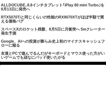
ALLDOCUBE､8.8インチタブレット｢iPlay 80 mini Turbo｣を
8月13日に発売へ
RTX5070Tiと同じくらいの性能のRX9070XTがほぼ半額で買
える価格バグ
スペースXのロケット残骸、8月5日に月衝突へ 5mクレーター
発生予測
Google、AIへの投資が膨らみ史上初のマイナスキャッシュフ
ローに陥る
友達とPCで遊んでるんだがキーボードとマウス使った方がい
いゲームでも頑なにパッド使いたがる