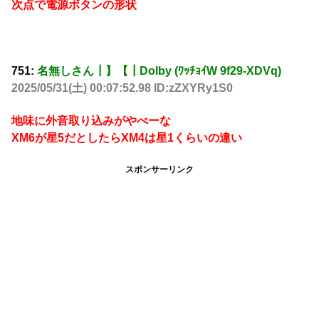
次点で電源ボタンの形状
751:
名無しさん┃】【┃Dolby (ﾜｯﾁｮｲW 9f29-XDVq)
2025/05/31(土) 00:07:52.98 ID:zZXYRy1S0
地味に外音取り込みがやべーな
XM6が星5だとしたらXM4は星1くらいの違い
スポンサーリンク