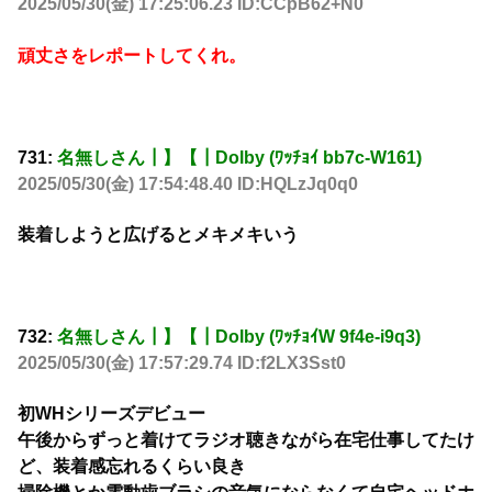
2025/05/30(金) 17:25:06.23 ID:CCpB62+N0
頑丈さをレポートしてくれ。
731:
名無しさん┃】【┃Dolby (ﾜｯﾁｮｲ bb7c-W161)
2025/05/30(金) 17:54:48.40 ID:HQLzJq0q0
装着しようと広げるとメキメキいう
732:
名無しさん┃】【┃Dolby (ﾜｯﾁｮｲW 9f4e-i9q3)
2025/05/30(金) 17:57:29.74 ID:f2LX3Sst0
初WHシリーズデビュー
午後からずっと着けてラジオ聴きながら在宅仕事してたけ
ど、装着感忘れるくらい良き