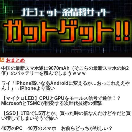
おまとめ
中国の最新スマホ遂に9070mAh（そこらの最新スマホの約2
倍）のバッテリーを積んでしまうｗｗｗ
ワイ「iPhone高いなあAndroidに変えるか…おっこれええや
ん！」→iPhoneより高い
【マイクロLED】CPUとGPUをモールス信号で通信！？
MicrosoftとTSMCが開発する次世代技術の衝撃
【SSD】1TBで1.5万とか、買った時の倍なんだけど今だと買
い増してしまいそうで怖い
40万のPC 40万のスマホ お前らどっちが欲しい？