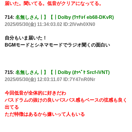
届いた。聞いてる。低音がクリアになってる。
714:
名無しさん┃】【┃Dolby (ﾜｯﾁｮｲ eb68-DKvR)
2025/05/30(金) 11:34:03.02 ID:2IVwh0XN0
自分もいま届いた！
BGMモードとシネマモードでラジオ聞くの面白い
715:
名無しさん┃】【┃Dolby (ｵｯﾍﾟｹ Srcf-iVNT)
2025/05/30(金) 12:03:11.07 ID:7Y47nR0Nr
今回低音が全体的に好きだわ
バスドラムの抜けの良いバスバス感もベースの弦感も良く
出てる
ただ特徴はあるから嫌いって人もいる