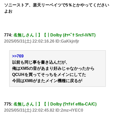
ソニーストア、楽天リーベイツで5％とかやってください
よお
774:
名無しさん┃】【┃Dolby (ｵｯﾍﾟｹ Srcf-iVNT)
2025/05/31(土) 22:02:16.26 ID:GaKkjnfjr
>>769
以前も同じ事を書き込んだが、
俺はXM5の音があまり好みじゃなかったから
QCUHを買ってそっちをメインにしてた
今回はXM6がまたメイン機種に戻るが
775:
名無しさん┃】【┃Dolby (ﾜｯﾁｮｲ ef8a-CA/C)
2025/05/31(土) 22:02:45.82 ID:2mz+IYEC0