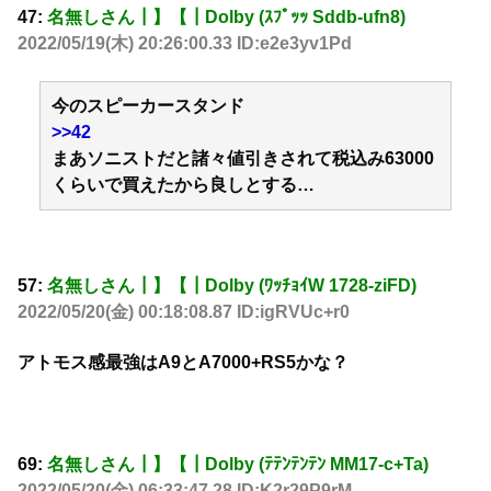
47:
名無しさん┃】【┃Dolby (ｽﾌﾟｯｯ Sddb-ufn8)
2022/05/19(木) 20:26:00.33 ID:e2e3yv1Pd
今のスピーカースタンド
>>42
まあソニストだと諸々値引きされて税込み63000
くらいで買えたから良しとする…
57:
名無しさん┃】【┃Dolby (ﾜｯﾁｮｲW 1728-ziFD)
2022/05/20(金) 00:18:08.87 ID:igRVUc+r0
アトモス感最強はA9とA7000+RS5かな？
69:
名無しさん┃】【┃Dolby (ﾃﾃﾝﾃﾝﾃﾝ MM17-c+Ta)
2022/05/20(金) 06:33:47.28 ID:K2r29P9rM