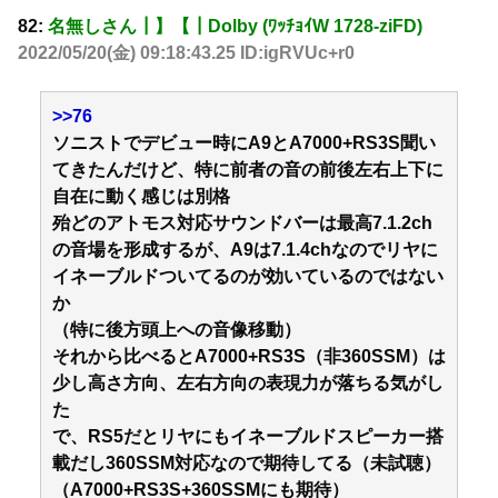
82:
名無しさん┃】【┃Dolby (ﾜｯﾁｮｲW 1728-ziFD)
2022/05/20(金) 09:18:43.25 ID:igRVUc+r0
>>76
ソニストでデビュー時にA9とA7000+RS3S聞い
てきたんだけど、特に前者の音の前後左右上下に
自在に動く感じは別格
殆どのアトモス対応サウンドバーは最高7.1.2ch
の音場を形成するが、A9は7.1.4chなのでリヤに
イネーブルドついてるのが効いているのではない
か
（特に後方頭上への音像移動）
それから比べるとA7000+RS3S（非360SSM）は
少し高さ方向、左右方向の表現力が落ちる気がし
た
で、RS5だとリヤにもイネーブルドスピーカー搭
載だし360SSM対応なので期待してる（未試聴）
（A7000+RS3S+360SSMにも期待）