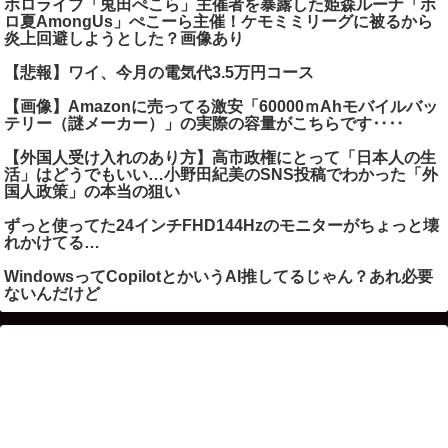
ホロライブ「兎田ぺこら」主催者を暴露した姫森ルーナ「ホ
ロ夏AmongUs」ぺこーら主催！ケモミミリーグに被るから
炎上回避しようとした？画像あり
【悲報】ワイ、今月の電気代3.5万円コース
【画像】Amazonに売ってる激安「60000ｍAhモバイルバッ
テリー（謎メーカー）」の実際の容量がこちらです‥‥
【外国人受け入れのあり方】高市政権にとって「日本人の生
活」はどうでもいい…小野田紀美のSNS投稿でわかった「外
国人政策」の本当の狙い
ずっと使ってた24インチFHD144Hzのモニターがちょっと壊
れかけてる…
WindowsってCopilotとかいうAI推してるじゃん？あれ必要
ないんだけど