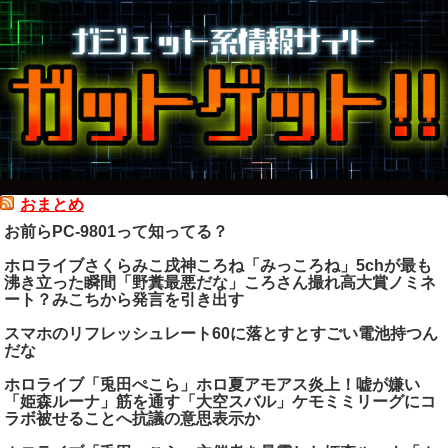
おまとめ
お前らPC-9801って知ってる？
ホロライブさくらみこ戌神ころね「みっころね」5chが最も
沸き立った瞬間「野糞最悪だな」ころさん撮れ高大賞ノミネ
ート？みこちから発言を引き出す
スマホのリフレッシュレート60に落とすとすごい電池持つん
だな
ホロライブ「兎田ぺこら」ホロ夏アモアス炎上！嘘が嫌い
「姫森ルーナ」筋を通す「大空スバル」ケモミミリーグにコ
ラボ被せることへ抗議の意思表示か