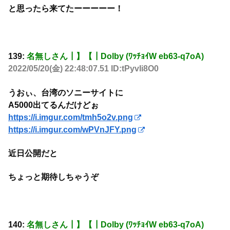
と思ったら来てたーーーーー！
139:
名無しさん┃】【┃Dolby (ﾜｯﾁｮｲW eb63-q7oA)
2022/05/20(金) 22:48:07.51 ID:tPyvIi8O0
うおぃ、台湾のソニーサイトに
A5000出てるんだけどぉ
https://i.imgur.com/tmh5o2v.png
https://i.imgur.com/wPVnJFY.png
近日公開だと
ちょっと期待しちゃうぞ
140:
名無しさん┃】【┃Dolby (ﾜｯﾁｮｲW eb63-q7oA)