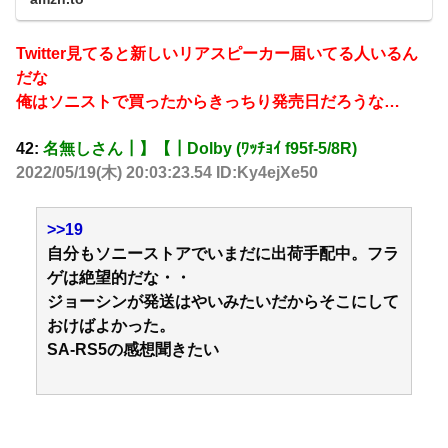
す。アマゾン配送商品は、通常送料無料。
Twitter見てると新しいリアスピーカー届いてる人いるん
だな
俺はソニストで買ったからきっちり発売日だろうな…
42:
名無しさん┃】【┃Dolby (ﾜｯﾁｮｲ f95f-5/8R)
2022/05/19(木) 20:03:23.54 ID:Ky4ejXe50
>>19
自分もソニーストアでいまだに出荷手配中。フラ
ゲは絶望的だな・・
ジョーシンが発送はやいみたいだからそこにして
おけばよかった。
SA-RS5の感想聞きたい