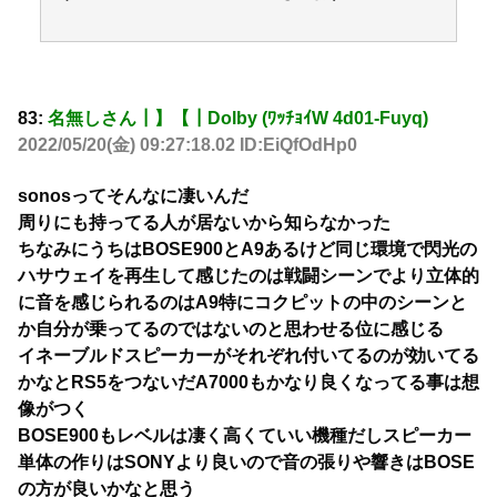
83:
名無しさん┃】【┃Dolby (ﾜｯﾁｮｲW 4d01-Fuyq)
2022/05/20(金) 09:27:18.02 ID:EiQfOdHp0
sonosってそんなに凄いんだ
周りにも持ってる人が居ないから知らなかった
ちなみにうちはBOSE900とA9あるけど同じ環境で閃光の
ハサウェイを再生して感じたのは戦闘シーンでより立体的
に音を感じられるのはA9特にコクピットの中のシーンと
か自分が乗ってるのではないのと思わせる位に感じる
イネーブルドスピーカーがそれぞれ付いてるのが効いてる
かなとRS5をつないだA7000もかなり良くなってる事は想
像がつく
BOSE900もレベルは凄く高くていい機種だしスピーカー
単体の作りはSONYより良いので音の張りや響きはBOSE
の方が良いかなと思う