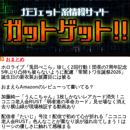
おまとめ
ホロライブ「兎田ぺこら」珍しく2回行動！団長の7周年記念
5年ぶり凸待ち被らないように配慮「常闇トワ生誕祭2026」
誕生日の新衣装お披露目には被る
おまえらAmazonのレビューって書いてる？
加藤純一「うんこちゃん」1枚しかないレアカード消失！ニ
コニコ老人会RUST「弱者達の革命カード」見せ場なく消え
去り横山緑が現場検証する動画あり
配信者「たいじ」号泣！配信で初めて心が折れる「ニコニコ
老人会RUST」色んなことが重なり涙が溢れ出てしまう！は
りーシの優しさに触れて感極まる