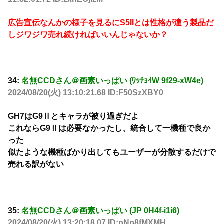
広告宣伝なんかの様子を見るにS5IIとは性格が違う製品だ
しジワジワ売れ続ければいいんじゃないか？
34:
名無CCDさん＠画素いっぱい (ﾜｯﾁｮｲW 9f29-xW4e)
2024/08/20(火) 13:10:21.68 ID:F50SzXBY0
GH7はG9Ⅱとキャラが被り過ぎだよ
これならG9Ⅱは必要なかったし、統合して一機種で良か
った
似たような機種ばかり出してもユーザーが分散するだけで
売れる訳がない
35:
名無CCDさん＠画素いっぱい (JP 0H4f-i1i6)
2024/08/20(火) 13:20:18.07 ID:pNp8fMXMH