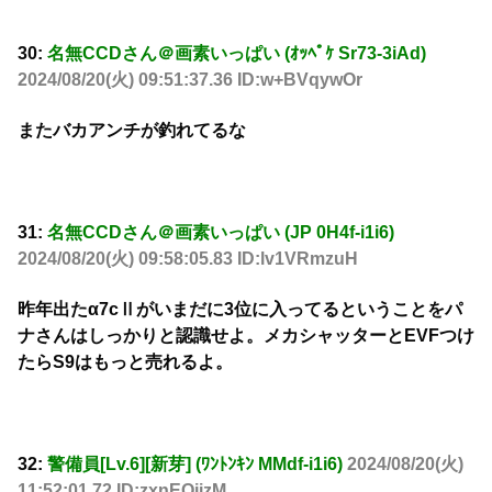
30:
名無CCDさん＠画素いっぱい (ｵｯﾍﾟｹ Sr73-3iAd)
2024/08/20(火) 09:51:37.36 ID:w+BVqywOr
またバカアンチが釣れてるな
31:
名無CCDさん＠画素いっぱい (JP 0H4f-i1i6)
2024/08/20(火) 09:58:05.83 ID:lv1VRmzuH
昨年出たα7cⅡがいまだに3位に入ってるということをパ
ナさんはしっかりと認識せよ。メカシャッターとEVFつけ
たらS9はもっと売れるよ。
32:
警備員[Lv.6][新芽] (ﾜﾝﾄﾝｷﾝ MMdf-i1i6)
2024/08/20(火)
11:52:01.72 ID:zxnEOjizM