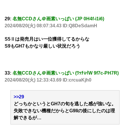
29:
名無CCDさん＠画素いっぱい (JP 0H4f-i1i6)
2024/08/20(火) 08:07:34.43 ID:Q8DeSdamH
S5Ⅱは発売月はい一位獲得してるからな
S9もGH7もかなり厳しい状況だろう
33:
名無CCDさん＠画素いっぱい (ﾜｯﾁｮｲW 9f7c-PH7R)
2024/08/20(火) 12:33:43.69 ID:crcuaKjh0
>>29
どっちかというとGH7の旬を逃した感が強いな。
失敗できない機種だからとG9IIの後にしたのは理
解できるが…