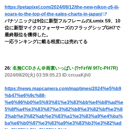
https://petapixel.com/2024/08/12/the-new-nikon-z6-iii-
soars-to-the-top-of-the-sales-charts-in-japan/
パナソニックは9位に新型フルフレームのLumix S9、10
位に新型マイクロフォーサーズのフラッグシップGH7で
最終順位を獲得した。
一応ランキングに載る程度には売れてる
26:
名無CCDさん＠画素いっぱい (ﾜｯﾁｮｲW 9f7c-PH7R)
2024/08/20(火) 03:59:05.23 ID:crcuaKjh0
https://news.mapcamera.com/maptimes/2024%e5%b9
%b47%e6%9c%88-
%e6%96%b0%e5%93%81%e3%83%bb%e4%b8%ad%e
5%8f%a4%e3%83%87%e3%82%b8%e3%82%bf%e3%8
3%ab%e3%82%ab%e3%83%a1%e3%83%a9%e4%ba%
ba%e6%b0%97%e3%83%a9%e3%83%b3%e3%82%ad