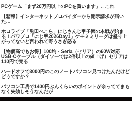
PCゲーム「まず20万円以上のPCを買います」←これ
【悲報】インターネットプロバイダーから開示請求が届い
た…
ホロライブ「兎田ぺこら」にじさんじ甲子園の本戦が始ま
る！パワプロ「にじ甲2026Day1」ケモミミリーグは盛り上
がってないと言われて野うさぎ怒る
【物価高でもお得】100均・Seria（セリア）の60W対応
USB-Cケーブル（ダイソーでは2倍以上の値上げ）セリアは
110円で売る
ハードオフで3000円のこのノートパソコン見つけたんだけど
どうですか？
パソコン工房で1400円ぶんくらいのポイントが余っててまも
なく失効しそうなんだが