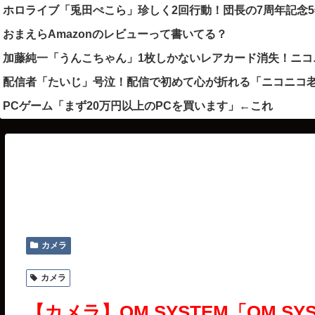
ホロライブ「兎田ぺこら」珍しく2回行動！団長の7周年記念
おまえらAmazonのレビューって書いてる？
加藤純一「うんこちゃん」1枚しかないレアカード消失！ニコ
配信者「たいじ」号泣！配信で初めて心が折れる「ニコニコ老
PCゲーム「まず20万円以上のPCを買います」←これ
カメラ
カメラ
【カメラ】OM SYSTEM「OM SY