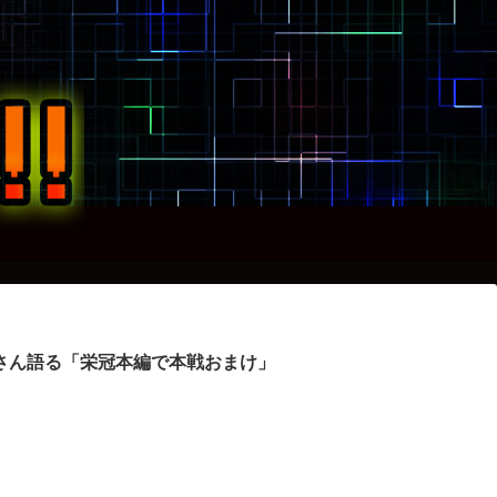
さん語る「栄冠本編で本戦おまけ」