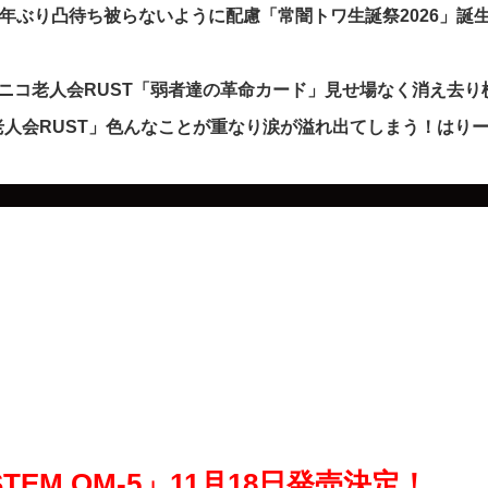
5年ぶり凸待ち被らないように配慮「常闇トワ生誕祭2026」誕
ニコ老人会RUST「弱者達の革命カード」見せ場なく消え去り
人会RUST」色んなことが重なり涙が溢れ出てしまう！はり
STEM OM-5」11月18日発売決定！…