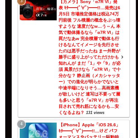
【カメラ】Sony「α7R VI」発
表 ｷﾀ━━(ﾟ∀ﾟ)━━!!…発売は6
月5日 市場推定価格は税込74万
円前後 フル積層の概念をぶっ壊
すような 速度だなw…う～ん 本
気で動体撮るなら「α7R VI」は
罠だなあw 完全積層で動体も行
けるなんてイメージを先行させ
たのは悪手だったね まー外野が
勝手に盛り上がってただけかも
知れんが まだ「1」や「9」が必
須 風景だけなら「α7R VI」で十
分かな？ 静止画（メカシャッタ
ー）での進化が明らかでないと
中途半端になりそう…高画素機
が欲しいけど 連写は不要って層
も多いと思う「α7R V」が再注
目されて売れ筋になるかも…安
くなるよね？
131 views
【iPhone】Apple「iOS 26.6」
ｷﾀ━━(ﾟ∀ﾟ)━━!!…けど パフ
ォーマンスやバッテリー駆動時