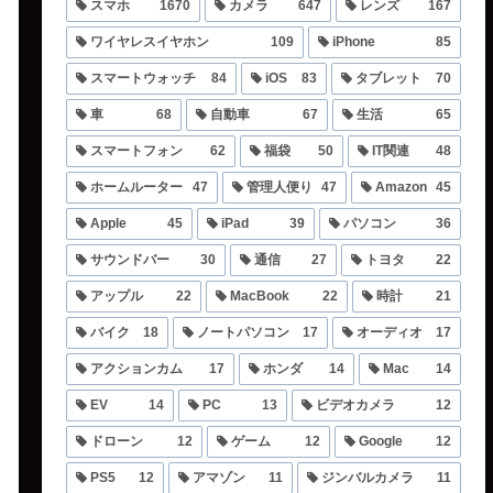
スマホ
1670
カメラ
647
レンズ
167
ワイヤレスイヤホン
109
iPhone
85
スマートウォッチ
84
iOS
83
タブレット
70
車
68
自動車
67
生活
65
スマートフォン
62
福袋
50
IT関連
48
ホームルーター
47
管理人便り
47
Amazon
45
Apple
45
iPad
39
パソコン
36
サウンドバー
30
通信
27
トヨタ
22
アップル
22
MacBook
22
時計
21
バイク
18
ノートパソコン
17
オーディオ
17
アクションカム
17
ホンダ
14
Mac
14
EV
14
PC
13
ビデオカメラ
12
ドローン
12
ゲーム
12
Google
12
PS5
12
アマゾン
11
ジンバルカメラ
11