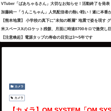
VTuber「ばあちゃるさん」大切なお知らせ！活動終了を
加藤純一「うんこちゃん」人気配信者の熱い戦い！遂に本番が
【熊本地震】 小学校の真下に"未知の断層" 地震で姿を現す 
米スペースXのロケット残骸、月面に時速8700キロで激突
【注意喚起】電源タップの寿命の目安は3〜5年です
カメラ
カメラ
【カメラ】OM SYSTEM「OM SYS