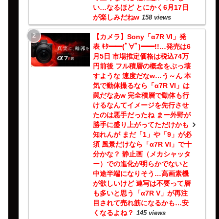
い…なるほど とにかく6月17日
が楽しみだねw
158 views
【カメラ】Sony「α7R VI」発
表 ｷﾀ━━(ﾟ∀ﾟ)━━!!…発売は6
月5日 市場推定価格は税込74万
円前後 フル積層の概念をぶっ壊
すような 速度だなw…う～ん 本
気で動体撮るなら「α7R VI」は
罠だなあw 完全積層で動体も行
けるなんてイメージを先行させ
たのは悪手だったね まー外野が
勝手に盛り上がってただけかも
知れんが まだ「1」や「9」が必
須 風景だけなら「α7R VI」で十
分かな？ 静止画（メカシャッタ
ー）での進化が明らかでないと
中途半端になりそう…高画素機
が欲しいけど 連写は不要って層
も多いと思う「α7R V」が再注
目されて売れ筋になるかも…安
くなるよね？
145 views