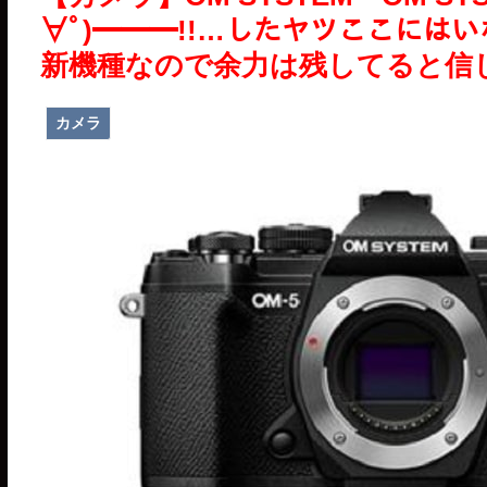
∀ﾟ)━━━!!…したヤツここに
新機種なので余力は残してると信じ
カメラ