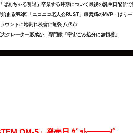
発表「ばあちゃる引退」卒業する時期について最後の誕生日配信
始まる第3回「ニコニコ老人会RUST」練習鯖のMVP「はりー
グラウンドに地割れ校舎に亀裂 八代市
し巨大クレーター形成か…専門家「宇宙ごみ処分に無頓着」
TEM OM-5」発売日 ｹﾞｯﾄ━━━(ﾟ