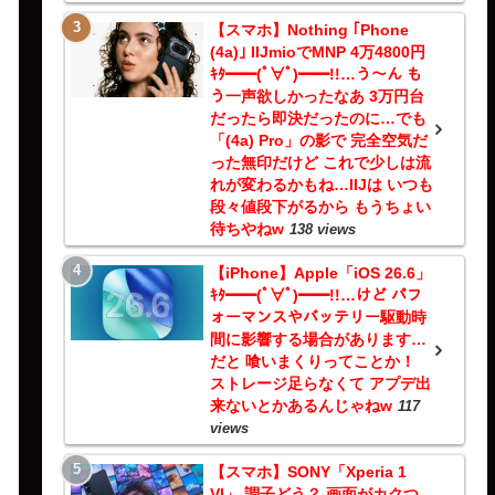
【スマホ】Nothing ｢Phone
(4a)｣ IIJmioでMNP 4万4800円
ｷﾀ━━(ﾟ∀ﾟ)━━!!…う～ん も
う一声欲しかったなあ 3万円台
だったら即決だったのに…でも
「(4a) Pro」の影で 完全空気だ
った無印だけど これで少しは流
れが変わるかもね…IIJは いつも
段々値段下がるから もうちょい
待ちやねw
138 views
【iPhone】Apple「iOS 26.6」
ｷﾀ━━(ﾟ∀ﾟ)━━!!…けど パフ
ォーマンスやバッテリー駆動時
間に影響する場合があります…
だと 喰いまくりってことか！
ストレージ足らなくて アプデ出
来ないとかあるんじゃねw
117
views
【スマホ】SONY「Xperia 1
VI」 調子どう？ 画面がカクつ