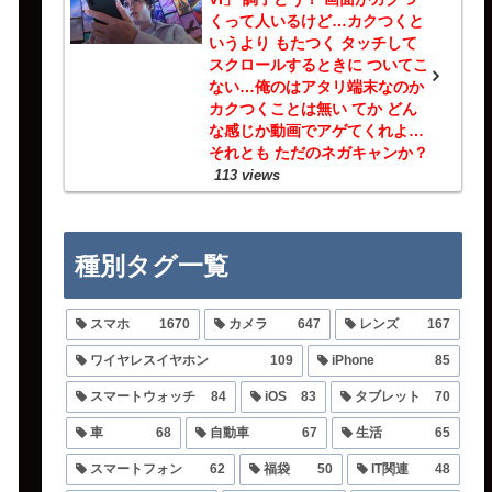
くって人いるけど…カクつくと
いうより もたつく タッチして
スクロールするときに ついてこ
ない…俺のはアタリ端末なのか
カクつくことは無い てか どん
な感じか動画でアゲてくれよ…
それとも ただのネガキャンか？
113 views
種別タグ一覧
スマホ
1670
カメラ
647
レンズ
167
ワイヤレスイヤホン
109
iPhone
85
スマートウォッチ
84
iOS
83
タブレット
70
車
68
自動車
67
生活
65
スマートフォン
62
福袋
50
IT関連
48