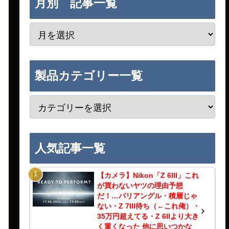
月別 記事一覧
製品カテゴリー一覧
人気記事一覧
【カメラ】Nikon「Z 6III」これ
が買わないヤツの理由予想
だ！…バリアングル・積層じゃ
ない・Z 7III待ち（←これ俺）・
35万円超えてる・Z 6IIより大き
く重くなった 他に思いつかな