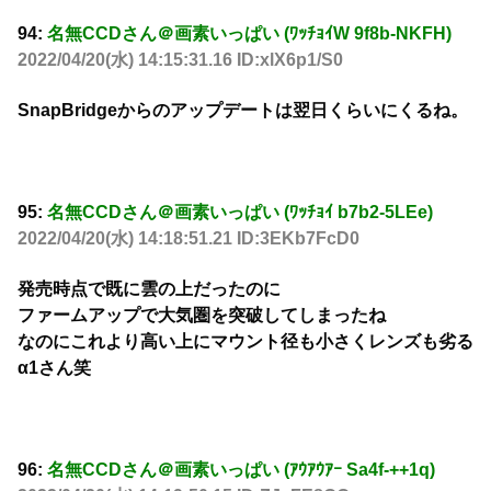
94:
名無CCDさん＠画素いっぱい (ﾜｯﾁｮｲW 9f8b-NKFH)
2022/04/20(水) 14:15:31.16 ID:xlX6p1/S0
SnapBridgeからのアップデートは翌日くらいにくるね。
95:
名無CCDさん＠画素いっぱい (ﾜｯﾁｮｲ b7b2-5LEe)
2022/04/20(水) 14:18:51.21 ID:3EKb7FcD0
発売時点で既に雲の上だったのに
ファームアップで大気圏を突破してしまったね
なのにこれより高い上にマウント径も小さくレンズも劣る
α1さん笑
96:
名無CCDさん＠画素いっぱい (ｱｳｱｳｱｰ Sa4f-++1q)