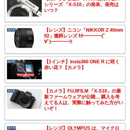
シリーズ 「X-S10」の発表、発売は
いつ？
【レンズ】ニコン「NIKKOR Z 40mm
カメラ
f/2」撒餌レンズ ｷﾀ━━━━(ﾟ
∀ﾟ)━━━━!!
【1インチ】insta360 ONE R に咲く
カメラ
赤い花？【カメラ】
【カメラ】FUJIFILM 「X-S10」の最
カメラ
新ファームウェアが公開… 購入を考
えてる人は、実際に触ってみた方がい
いぞ！
【レンズ】OLYMPUS は、マイクロ
カメラ