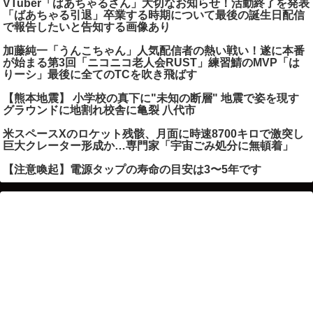
VTuber「ばあちゃるさん」大切なお知らせ！活動終了を発表
「ばあちゃる引退」卒業する時期について最後の誕生日配信
で報告したいと告知する画像あり
加藤純一「うんこちゃん」人気配信者の熱い戦い！遂に本番
が始まる第3回「ニコニコ老人会RUST」練習鯖のMVP「は
りーシ」最後に全てのTCを吹き飛ばす
【熊本地震】 小学校の真下に"未知の断層" 地震で姿を現す
グラウンドに地割れ校舎に亀裂 八代市
米スペースXのロケット残骸、月面に時速8700キロで激突し
巨大クレーター形成か…専門家「宇宙ごみ処分に無頓着」
【注意喚起】電源タップの寿命の目安は3〜5年です