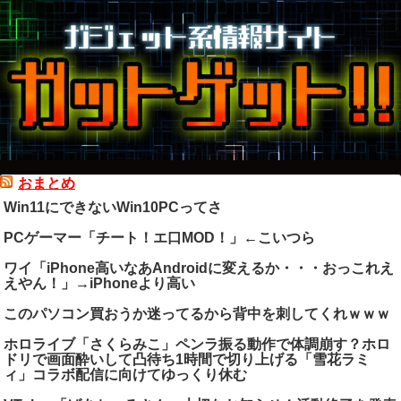
おまとめ
Win11にできないWin10PCってさ
PCゲーマー「チート！エ口MOD！」←こいつら
ワイ「iPhone高いなあAndroidに変えるか・・・おっこれえ
えやん！」→iPhoneより高い
このパソコン買おうか迷ってるから背中を刺してくれｗｗｗ
ホロライブ「さくらみこ」ペンラ振る動作で体調崩す？ホロ
ドリで画面酔いして凸待ち1時間で切り上げる「雪花ラミ
ィ」コラボ配信に向けてゆっくり休む