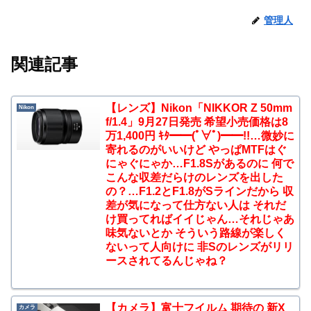
管理人
関連記事
【レンズ】Nikon「NIKKOR Z 50mm
Nikon
f/1.4」9月27日発売 希望小売価格は8
万1,400円 ｷﾀ━━(ﾟ∀ﾟ)━━!!…微妙に
寄れるのがいいけど やっぱMTFはぐ
にゃぐにゃか…F1.8Sがあるのに 何で
こんな収差だらけのレンズを出した
の？…F1.2とF1.8がSラインだから 収
差が気になって仕方ない人は それだ
け買ってればイイじゃん…それじゃあ
味気ないとか そういう路線が楽しく
ないって人向けに 非Sのレンズがリリ
ースされてるんじゃね？
【カメラ】富士フイルム 期待の 新X
カメラ