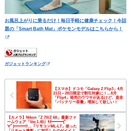
お風呂上がりに乗るだけ！毎日手軽に健康チェック！今話
題の「Smart Bath Mat」ポケモンモデルはこちらから！
ガジェットランキング
【スマホ】ドコモ「Galaxy Z Flip3」4月
21日～28日限定で割引対象に！…8月
「Flip4」発売のウワサがあるけど、是非
「バッテリー容量」増加して欲しい！
【カメラ】Nikon「Z 7II/Z 6II」最新ファ
ームウェア「Ver.1.40」ｷﾀ━━━(ﾟ
∀ﾟ)━━━!!…「リモコンML-L7」使った
「リモート撮影」に対応したのがイイよ