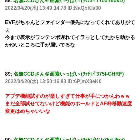
88:
名無CCDさん＠画素いっぱい (ﾜｯﾁｮｲ 7755-mbkD)
2022/04/20(水) 13:49:14.78 ID:NaQbKIa30
EVFがちゃんとファインダー優先になってくれてありがて
ぇ
今まで表示がワンテンポ遅れてイラっとしてたから助かる
かゆいところに手が届いてるな
89:
名無CCDさん＠画素いっぱい (ﾜｯﾁｮｲ 375f-GHRF)
2022/04/20(水) 13:50:16.83 ID:6PjmX8eK0
アプデ機能試すのが楽しすぎて仕事が手につかんわｗｗ
まだ全部試せてないけど機能のホールドとAF枠移動速度
変更はめちゃいいな
90:
名無CCDさん＠画素いっぱい (ﾜｯﾁｮｲW b75d-t5pi)