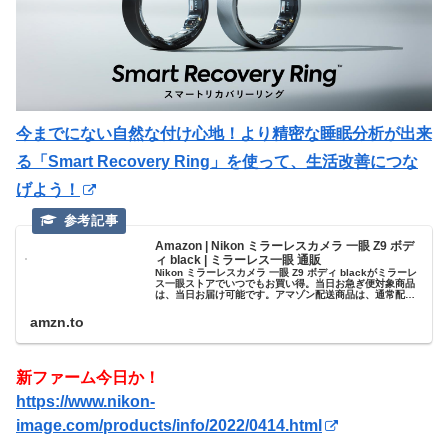
今までにない自然な付け心地！より精密な睡眠分析が出来
る「Smart Recovery Ring」を使って、生活改善につな
げよう！
Amazon | Nikon ミラーレスカメラ 一眼 Z9 ボデ
ィ black | ミラーレス一眼 通販
Nikon ミラーレスカメラ 一眼 Z9 ボディ blackがミラーレ
ス一眼ストアでいつでもお買い得。当日お急ぎ便対象商品
は、当日お届け可能です。アマゾン配送商品は、通常配送
無料（一部除く）。
amzn.to
新ファーム今日か！
https://www.nikon-
image.com/products/info/2022/0414.html