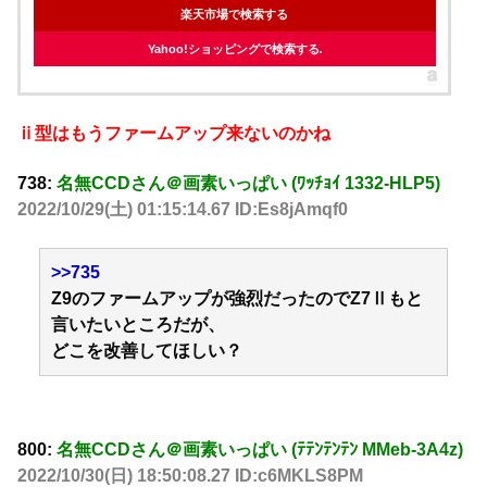
楽天市場で検索する
Yahoo!ショッピングで検索する
ⅱ型はもうファームアップ来ないのかね
738:
名無CCDさん＠画素いっぱい (ﾜｯﾁｮｲ 1332-HLP5)
2022/10/29(土) 01:15:14.67 ID:Es8jAmqf0
>>735
Z9のファームアップが強烈だったのでZ7Ⅱもと
言いたいところだが、
どこを改善してほしい？
800:
名無CCDさん＠画素いっぱい (ﾃﾃﾝﾃﾝﾃﾝ MMeb-3A4z)
2022/10/30(日) 18:50:08.27 ID:c6MKLS8PM