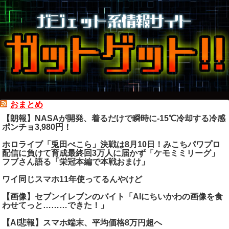
おまとめ
【朗報】NASAが開発、着るだけで瞬時に-15℃冷却する冷感
ポンチョ3,980円！
ホロライブ「兎田ぺこら」決戦は8月10日！みこちパワプロ
配信に負けて育成最終回3万人に届かず「ケモミミリーグ」
フブさん語る「栄冠本編で本戦おまけ」
ワイ同じスマホ11年使ってるんやけど
【画像】セブンイレブンのバイト「AIにちいかわの画像を食
わせてっと………できた！」
【AI悲報】スマホ端末、平均価格8万円超へ