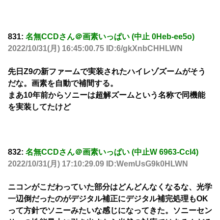
831:
名無CCDさん＠画素いっぱい (中止 0Heb-ee5o)
2022/10/31(月) 16:45:00.75 ID:6/gkXnbCHHLWN
先日Z9の新ファームで実装されたハイレゾズームがそう
だな。画素を自動で補間する。
まあ10年前からソニーは超解ズームという名称で同機能
を実装してたけど
832:
名無CCDさん＠画素いっぱい (中止W 6963-Ccl4)
2022/10/31(月) 17:10:29.09 ID:WemUsG9k0HLWN
ニコンがこだわっていた部分はどんどんなくなるな、光学
一辺倒だったのがデジタル補正にデジタル補完処理もOK
って方針でソニーみたいな感じになってきた。ソニーセン