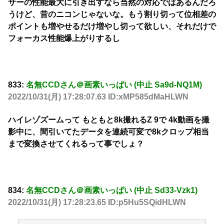
サーの性能最大に引き出すなら当然の対応ではあるんだろ
うけど、昔のニコンじゃないな。もう割り切って位相差の
ポイントも増やせるだけ増やし切って欲しい、それだけで
フォーカス性能爆上がりするし
833:
名無CCDさん＠画素いっぱい (中止 Sa9d-NQ1M)
2022/10/31(月) 17:28:07.63 ID:xMP585dMaHLWN
ハイレゾズームって もともと8k撮れるZ 9で 4k動画を撮
影中に、間引いてたデータを連続可変で8kクロップ相当
まで変換させてくれるって事でしょ？
834:
名無CCDさん＠画素いっぱい (中止 Sd33-Vzk1)
2022/10/31(月) 17:28:23.65 ID:p5Hu5SQidHLWN