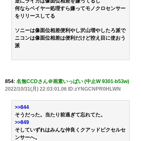
逆にライカは像面位相差を嫌ってるし
何ならベイヤー処理すら嫌ってモノクロセンサー
をリリースしてる
ソニーは像面位相差便利やし沢山増やしたろ派で
ニコンは像面位相差は便利だけど控え目に使おう
派
854:
名無CCDさん＠画素いっぱい (中止W 9301-b53w)
2022/10/31(月) 22:03:01.06 ID:zYNGCNPR0HLWN
>>844
そうだった。当たり前過ぎて忘れてた。
>>849
そしていずれはみんな仲良くクアッドピクセルセ
ンサーへ。