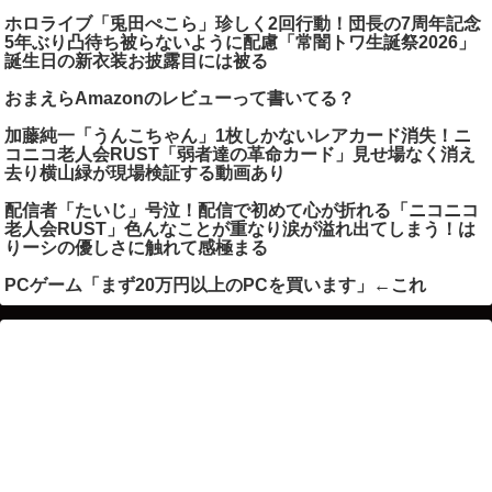
ホロライブ「兎田ぺこら」珍しく2回行動！団長の7周年記念
5年ぶり凸待ち被らないように配慮「常闇トワ生誕祭2026」
誕生日の新衣装お披露目には被る
おまえらAmazonのレビューって書いてる？
加藤純一「うんこちゃん」1枚しかないレアカード消失！ニ
コニコ老人会RUST「弱者達の革命カード」見せ場なく消え
去り横山緑が現場検証する動画あり
配信者「たいじ」号泣！配信で初めて心が折れる「ニコニコ
老人会RUST」色んなことが重なり涙が溢れ出てしまう！は
りーシの優しさに触れて感極まる
PCゲーム「まず20万円以上のPCを買います」←これ