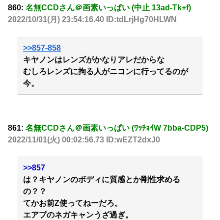
860:
名無CCDさん＠画素いっぱい (中止 13ad-Tk+f)
2022/10/31(月) 23:54:16.40 ID:tdLrjHg70HLWN
>>857-858
キヤノンはレンズがかなりアレだからな
むしろレンズに拘る人がニコンに行ってるのが
今。
861:
名無CCDさん＠画素いっぱい (ﾜｯﾁｮｲW 7bba-CDP5)
2022/11/01(火) 00:02:56.73 ID:wEZT2dxJ0
>>857
は？キヤノンのボディに質感とか剛性求める
の？？
てかお前Z使ってねーだろ。
エアプのネガキャンうざ過ぎ。