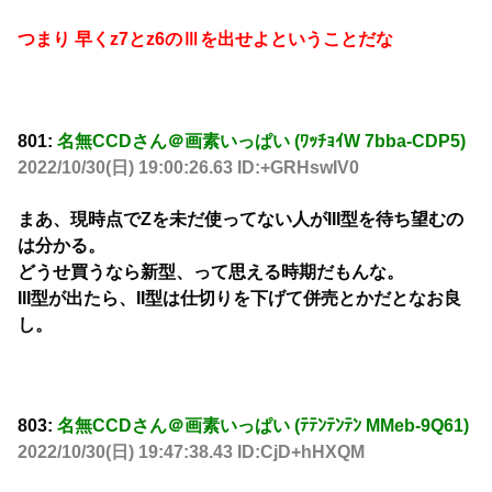
つまり 早くz7とz6のⅢを出せよということだな
801:
名無CCDさん＠画素いっぱい (ﾜｯﾁｮｲW 7bba-CDP5)
2022/10/30(日) 19:00:26.63 ID:+GRHswIV0
まあ、現時点でZを未だ使ってない人がIII型を待ち望むの
は分かる。
どうせ買うなら新型、って思える時期だもんな。
III型が出たら、II型は仕切りを下げて併売とかだとなお良
し。
803:
名無CCDさん＠画素いっぱい (ﾃﾃﾝﾃﾝﾃﾝ MMeb-9Q61)
2022/10/30(日) 19:47:38.43 ID:CjD+hHXQM