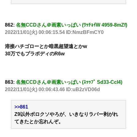
862:
名無CCDさん＠画素いっぱい (ﾜｯﾁｮｲW 4959-8mZf)
2022/11/01(火) 00:06:15.54 ID:NmzBFmCY0
溶接ハチゴローとか暗黒超望遠とかw
30万でもプラボディのR6w
863:
名無CCDさん＠画素いっぱい (ｽｯｯﾌﾟ Sd33-Ccl4)
2022/11/01(火) 00:06:43.46 ID:uB2zVD06d
>>861
Z9以外ボロクソやろが、いきなりラバー剥がれ
てきたとか忘れんぞ。