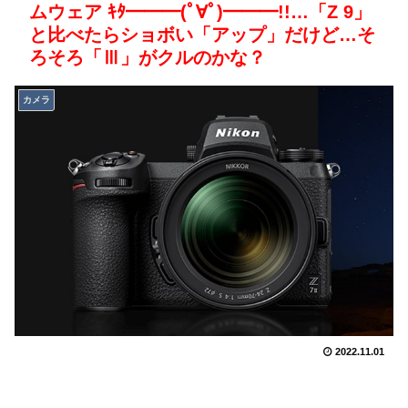
ムウェア ｷﾀ━━━(ﾟ∀ﾟ)━━━!!…「Z 9」
と比べたらショボい「アップ」だけど…そ
ろそろ「Ⅲ」がクルのかな？
カメラ
2022.11.01