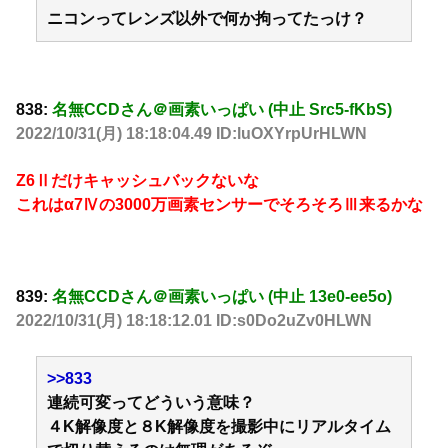
ニコンってレンズ以外で何か拘ってたっけ？
838:
名無CCDさん＠画素いっぱい (中止 Src5-fKbS)
2022/10/31(月) 18:18:04.49 ID:luOXYrpUrHLWN
Z6Ⅱだけキャッシュバックないな
これはα7Ⅳの3000万画素センサーでそろそろⅢ来るかな
839:
名無CCDさん＠画素いっぱい (中止 13e0-ee5o)
2022/10/31(月) 18:18:12.01 ID:s0Do2uZv0HLWN
>>833
連続可変ってどういう意味？
４K解像度と８K解像度を撮影中にリアルタイム