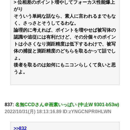
> 位相差のポイント増やしてフォーカス性能爆上
がり
そういう単純な話なら、素人に言われるまでもな
く、さっさとそうしてるわな。
論理的に考えれば、ポイントを増やせば被写体の
認識や追従には有利だけど、その分個々のポイン
トは小さくなり測距精度は低下するわけで、被写
体の捕捉と測距精度のどちらを取るかって話でし
ょ。
後者を取るのは如何にもニコンらしくて良いと思
うよ。
837:
名無CCDさん＠画素いっぱい (中止W 9301-b53w)
2022/10/31(月) 18:13:16.89 ID:zYNGCNPR0HLWN
>>832