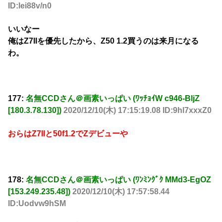
ID:lei88v/n0
いいなー
俺はZ7IIを優先したから、Z50 1.2買うのは来月になる
わ。
177:
名無CCDさん＠画素いっぱい (ﾜｯﾁｮｲW c946-BljZ
[180.3.78.130])
2020/12/10(木) 17:15:19.08 ID:9hl7xxxZ0
おらはZ7IIと50f1.2でZデビューや
178:
名無CCDさん＠画素いっぱい (ﾜﾝﾐﾝｸﾞｸ MMd3-EgOZ
[153.249.235.48])
2020/12/10(木) 17:57:58.44
ID:Uodvw9hSM