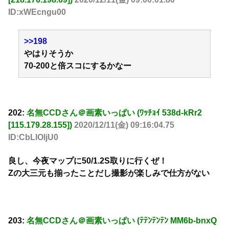
ID:xWEcngu00
>>198
やはりそうか
70-200と倍スコにするかなー
202:
名無CCDさん＠画素いっぱい (ﾜｯﾁｮｲ 538d-kRr2
[115.179.28.155])
2020/12/11(金) 09:16:04.75
ID:CbLlOljU0
良し、今夜マップに50/1.2S取りに行くぜ！
Zの大三元も揃ったことだし撮影が楽しみで仕方がない
203:
名無CCDさん＠画素いっぱい (ﾃﾃﾝﾃﾝﾃﾝ MM6b-bnxQ