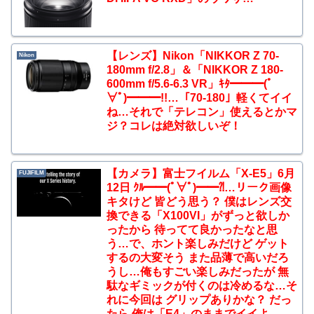
【レンズ】Nikon「NIKKOR Z 70-
Nikon
180mm f/2.8」＆「NIKKOR Z 180-
600mm f/5.6-6.3 VR」ｷﾀ━━━(ﾟ
∀ﾟ)━━━!!…「70-180」軽くてイイ
ね…それで「テレコン」使えるとかマ
ジ？コレは絶対欲しいぞ！
【カメラ】富士フイルム「X-E5」6月
FUJIFILM
12日 ｸﾙ━━(ﾟ∀ﾟ)━━⁈…リーク画像
キタけど 皆どう思う？ 僕はレンズ交
換できる「X100VI」がずっと欲しか
ったから 待ってて良かったなと思
う…で、ホント楽しみだけど ゲット
するの大変そう また品薄で高いだろ
うし…俺もすごい楽しみだったが 無
駄なギミックが付くのは冷めるな…そ
れに今回は グリップありかな？ だっ
たら 俺は「E4」のままでイイよ…