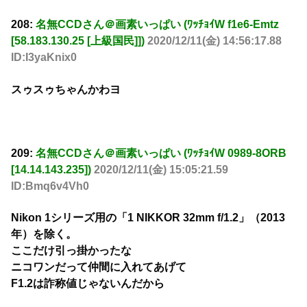
208:
名無CCDさん＠画素いっぱい (ﾜｯﾁｮｲW f1e6-Emtz
[58.183.130.25 [上級国民]])
2020/12/11(金) 14:56:17.88
ID:I3yaKnix0
スゥスゥちゃんかわヨ
209:
名無CCDさん＠画素いっぱい (ﾜｯﾁｮｲW 0989-8ORB
[14.14.143.235])
2020/12/11(金) 15:05:21.59
ID:Bmq6v4Vh0
Nikon 1シリーズ用の「1 NIKKOR 32mm f/1.2」（2013
年）を除く。
ここだけ引っ掛かったな
ニコワンだって仲間に入れてあげて
F1.2は詐称値じゃないんだから