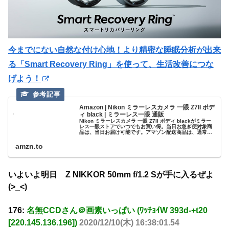
今までにない自然な付け心地！より精密な睡眠分析が出来
る「Smart Recovery Ring」を使って、生活改善につな
げよう！
Amazon | Nikon ミラーレスカメラ 一眼 Z7II ボデ
ィ black | ミラーレス一眼 通販
Nikon ミラーレスカメラ 一眼 Z7II ボディ blackがミラー
レス一眼ストアでいつでもお買い得。当日お急ぎ便対象商
品は、当日お届け可能です。アマゾン配送商品は、通常配
送無料（一部除く）。
amzn.to
いよいよ明日 Z NIKKOR 50mm f/1.2 Sが手に入るぜよ
(>_<)
176:
名無CCDさん＠画素いっぱい (ﾜｯﾁｮｲW 393d-+t20
[220.145.136.196])
2020/12/10(木) 16:38:01.54