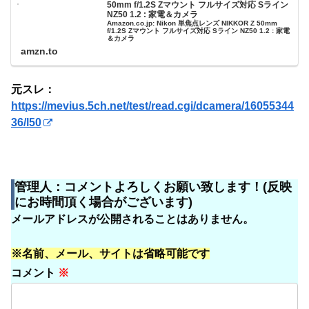
50mm f/1.2S Zマウント フルサイズ対応 Sライン
NZ50 1.2 : 家電＆カメラ
Amazon.co.jp: Nikon 単焦点レンズ NIKKOR Z 50mm
f/1.2S Zマウント フルサイズ対応 Sライン NZ50 1.2 : 家電
＆カメラ
amzn.to
元スレ：
https://mevius.5ch.net/test/read.cgi/dcamera/16055344
36/l50
管理人：コメントよろしくお願い致します！(反映
にお時間頂く場合がございます)
メールアドレスが公開されることはありません。
※名前、メール、サイトは省略可能です
コメント
※