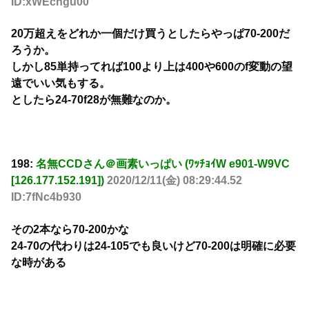
ID:xWEcngu00
20万超えをどれか一個だけ買うとしたらやっぱ70-200だ
ろうか。
しかし85単持ってれば100より上は400や600のf変動の望
遠でいい気もする。
としたら24-70f28が無難なのか。
198:
名無CCDさん＠画素いっぱい (ﾜｯﾁｮｲW e901-W9VC
[126.177.152.191])
2020/12/11(金) 08:29:44.52
ID:7fNc4b930
その2本なら70-200かな
24-70の代わりは24-105でも良いけど70-200は明確に必要
な時がある