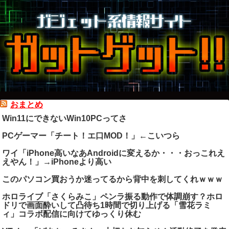
おまとめ
Win11にできないWin10PCってさ
PCゲーマー「チート！エ口MOD！」←こいつら
ワイ「iPhone高いなあAndroidに変えるか・・・おっこれえ
えやん！」→iPhoneより高い
このパソコン買おうか迷ってるから背中を刺してくれｗｗｗ
ホロライブ「さくらみこ」ペンラ振る動作で体調崩す？ホロ
ドリで画面酔いして凸待ち1時間で切り上げる「雪花ラミ
ィ」コラボ配信に向けてゆっくり休む