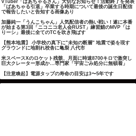
VTuber「ばあちゃるさん」大切なお知らせ！活動終了を発表
「ばあちゃる引退」卒業する時期について最後の誕生日配信
で報告したいと告知する画像あり
加藤純一「うんこちゃん」人気配信者の熱い戦い！遂に本番
が始まる第3回「ニコニコ老人会RUST」練習鯖のMVP「は
りーシ」最後に全てのTCを吹き飛ばす
【熊本地震】 小学校の真下に"未知の断層" 地震で姿を現す
グラウンドに地割れ校舎に亀裂 八代市
米スペースXのロケット残骸、月面に時速8700キロで激突し
巨大クレーター形成か…専門家「宇宙ごみ処分に無頓着」
【注意喚起】電源タップの寿命の目安は3〜5年です