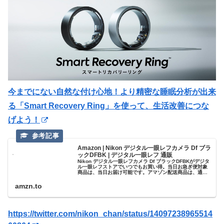
今までにない自然な付け心地！より精密な睡眠分析が出来
る「Smart Recovery Ring」を使って、生活改善につな
げよう！
Amazon | Nikon デジタル一眼レフカメラ Df ブラ
ックDFBK | デジタル一眼レフ 通販
Nikon デジタル一眼レフカメラ Df ブラックDFBKがデジタ
ル一眼レフストアでいつでもお買い得。当日お急ぎ便対象
商品は、当日お届け可能です。アマゾン配送商品は、通常
配送無料（一部除く）。
amzn.to
https://twitter.com/nikon_chan/status/14097238965514