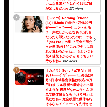
い…なるほど とにかく6月17日
が楽しみだねw
170 views
【スマホ】Nothing ｢Phone
(4a)｣ IIJmioでMNP 4万4800円
ｷﾀ━━(ﾟ∀ﾟ)━━!!…う～ん も
う一声欲しかったなあ 3万円台
だったら即決だったのに…でも
「(4a) Pro」の影で 完全空気だ
った無印だけど これで少しは流
れが変わるかもね…IIJは いつも
段々値段下がるから もうちょい
待ちやねw
152 views
【カメラ】Sony「α7R VI」発
表 ｷﾀ━━(ﾟ∀ﾟ)━━!!…発売は6
月5日 市場推定価格は税込74万
円前後 フル積層の概念をぶっ壊
すような 速度だなw…う～ん 本
気で動体撮るなら「α7R VI」は
罠だなあw 完全積層で動体も行
けるなんてイメージを先行させ