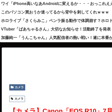
ワイ「iPhone高いなあAndroidに変えるか・・・おっこれえ
このパソコン買おうか迷ってるから背中を刺してくれｗｗｗ
ホロライブ「さくらみこ」ペンラ振る動作で体調崩す？ホロ
VTuber「ばあちゃるさん」大切なお知らせ！活動終了を
加藤純一「うんこちゃん」人気配信者の熱い戦い！遂に本番が
カメラ
カメラ
【カメラ】Canon「EOS R10」7月