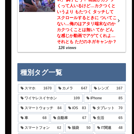
くって人いるけど…カクつくと
いうより もたつく タッチして
スクロールするときに ついてこ
ない…俺のはアタリ端末なのか
カクつくことは無い てか どん
な感じか動画でアゲてくれよ…
それとも ただのネガキャンか？
126 views
種別タグ一覧
スマホ
1670
カメラ
647
レンズ
167
ワイヤレスイヤホン
109
iPhone
85
スマートウォッチ
84
iOS
83
タブレット
70
車
68
自動車
67
生活
65
スマートフォン
62
福袋
50
IT関連
48