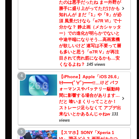
たのは悪手だったね まー外野が
勝手に盛り上がってただけかも
知れんが まだ「1」や「9」が必
須 風景だけなら「α7R VI」で十
分かな？ 静止画（メカシャッタ
ー）での進化が明らかでないと
中途半端になりそう…高画素機
が欲しいけど 連写は不要って層
も多いと思う「α7R V」が再注
目されて売れ筋になるかも…安
くなるよね？
145 views
【iPhone】Apple「iOS 26.6」
ｷﾀ━━(ﾟ∀ﾟ)━━!!…けど パフ
ォーマンスやバッテリー駆動時
間に影響する場合があります…
だと 喰いまくりってことか！
ストレージ足らなくて アプデ出
来ないとかあるんじゃねw
131
views
【スマホ】SONY「Xperia 1
VI」 調子どう？ 画面がカクつ