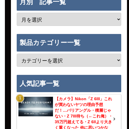
月別 記事一覧
製品カテゴリー一覧
人気記事一覧
【カメラ】Nikon「Z 6III」これ
が買わないヤツの理由予想
だ！…バリアングル・積層じゃ
ない・Z 7III待ち（←これ俺）・
35万円超えてる・Z 6IIより大き
く重くなった 他に思いつかな