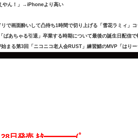
えやん！」→iPhoneより高い
ドリで画面酔いして凸待ち1時間で切り上げる「雪花ラミィ」コ
発表「ばあちゃる引退」卒業する時期について最後の誕生日配信
始まる第3回「ニコニコ老人会RUST」練習鯖のMVP「はりー
28日発売 ｷﾀ━━━━(ﾟ