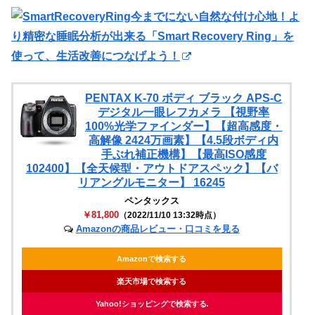
今までにない自然な付け心地！よ
り精密な睡眠分析が出来る「Smart Recovery Ring」を
使って、生活改善につなげよう！
PENTAX K-70 ボディ ブラック APS-C
デジタル一眼レフカメラ 【視野率
100%光学ファインダー】【超高感度・
高解像 2424万画素】【4.5段ボディ内
手ぶれ補正機構】【最高ISO感度
102400】【全天候型・アウトドアスペック】【バ
リアングルモニター】 16245
ペンタックス
￥81,800
（2022/11/10 13:32時点）
Amazonの商品レビュー・口コミを見る
Amazonで検索する
楽天市場で検索する
Yahoo!ショッピングで検索する