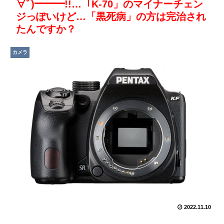
∀ﾟ)━━━!!…「K-70」のマイナーチェン
ジっぽいけど…「黒死病」の方は完治され
たんですか？
カメラ
2022.11.10