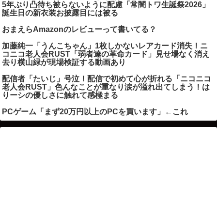
5年ぶり凸待ち被らないように配慮「常闇トワ生誕祭2026」
誕生日の新衣装お披露目には被る
おまえらAmazonのレビューって書いてる？
加藤純一「うんこちゃん」1枚しかないレアカード消失！ニ
コニコ老人会RUST「弱者達の革命カード」見せ場なく消え
去り横山緑が現場検証する動画あり
配信者「たいじ」号泣！配信で初めて心が折れる「ニコニコ
老人会RUST」色んなことが重なり涙が溢れ出てしまう！は
りーシの優しさに触れて感極まる
PCゲーム「まず20万円以上のPCを買います」←これ