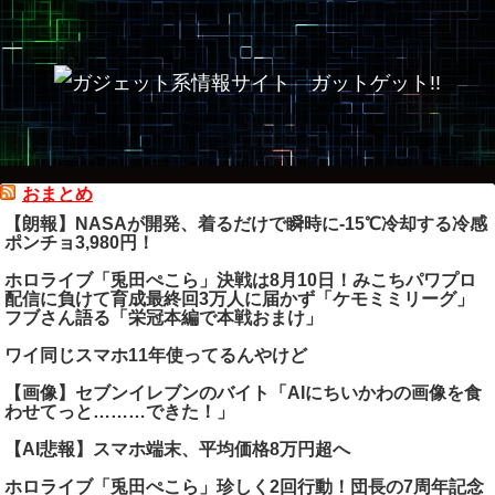
おまとめ
【朗報】NASAが開発、着るだけで瞬時に-15℃冷却する冷感
ポンチョ3,980円！
ホロライブ「兎田ぺこら」決戦は8月10日！みこちパワプロ
配信に負けて育成最終回3万人に届かず「ケモミミリーグ」
フブさん語る「栄冠本編で本戦おまけ」
ワイ同じスマホ11年使ってるんやけど
【画像】セブンイレブンのバイト「AIにちいかわの画像を食
わせてっと………できた！」
【AI悲報】スマホ端末、平均価格8万円超へ
ホロライブ「兎田ぺこら」珍しく2回行動！団長の7周年記念