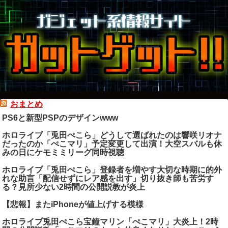
おまとめ
PS6と新型PSPのデザインwww
ホロライブ「兎田ぺこら」どうして選ばれたのは響咲リオナ
だったのか「ぺこマリ」予定変更して出演！大空スバルも休
みの日にケモミミリーグ同時視聴
ホロライブ「兎田ぺこら」登録者を増やす大切な時期に的外
れな助言「配信せずにレア感を出す」切り抜き師も苦労す
る？見所少ない2時間の公開説教が炎上
【悲報】またiPhoneが値上げする模様
ホロライブ兎田ぺこら宝鐘マリン「ぺこマリ」大炎上！2時