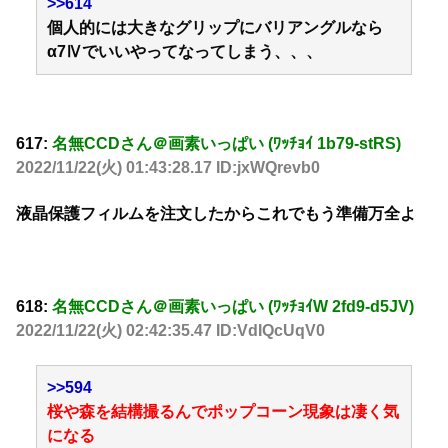
>>614
個人的には大きなグリップにバリアングルなら
α7Ⅳでいいやってなってしまう、、、
617:
名無CCDさん＠画素いっぱい (ﾜｯﾁｮｲ 1b79-stRS)
2022/11/22(火) 01:43:28.17 ID:jxWQrevb0
液晶保護フィルムを注文したからこれでもう準備万全よ
618:
名無CCDさん＠画素いっぱい (ﾜｯﾁｮｲW 2fd9-d5JV)
2022/11/22(火) 02:42:35.47 ID:VdIQcUqV0
>>594
桜や森を結構撮るんでポップコーン現象は凄く気
になる