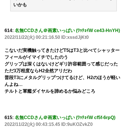
いかも
614:
名無CCDさん＠画素いっぱい (ﾜｯﾁｮｲW ce43-HnYH)
2022/11/22(火) 00:21:16.50 ID:xssdJjKt0
こないだ実機触ってきたけどT5はT3と比べてシャッター
フィールがイマイチでしたのう
グリップは深くはないけどギリ許容範囲って感じだった
ただ3万程度ならH2全然アリだわ
普段T3にメタルグリップつけてるけど、H2のほうが軽い
んよね…
チルトと軍艦ダイヤルを諦めるか悩みどころ
615:
名無CCDさん＠画素いっぱい (ﾜｯﾁｮｲW cf5f-6rpQ)
2022/11/22(火) 00:43:15.45 ID:9uKOZvkZ0