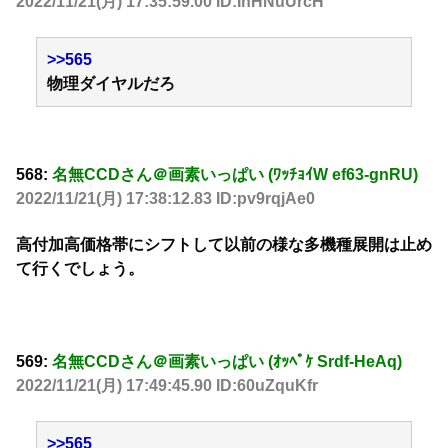
2022/11/21(月) 17:35:59.00 ID:InHNuUrcH
>>565
物理ダイヤルだろ
568:
名無CCDさん＠画素いっぱい (ﾜｯﾁｮｲW ef63-gnRU)
2022/11/21(月) 17:38:12.83 ID:pv9rqjAe0
高付加高価格帯にシフトして以前の様な多機種展開は止め
て行くでしょう。
569:
名無CCDさん＠画素いっぱい (ｵｯﾍﾟｹ Srdf-HeAq)
2022/11/21(月) 17:49:45.90 ID:60uZquKfr
>>565