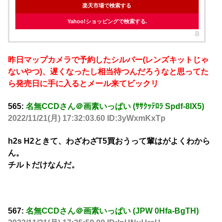
楽天市場で検索する
Yahoo!ショッピングで検索する
昨日マップカメラで予約したシルバー(レンズキットじゃ
ないやつ)、遅くなったし相当待つんだろうなと思ってた
ら発売日に手に入るとメール来てビックリ
565:
名無CCDさん＠画素いっぱい (ｻｻｸｯﾃﾛﾗ Spdf-8IX5)
2022/11/21(月) 17:32:03.60 ID:3yWxmKxTp
h2s H2ときて、わざわざT5買おうって輩はがよくわから
ん。
チルトだけなんだ。
567:
名無CCDさん＠画素いっぱい (JPW 0Hfa-BgTH)