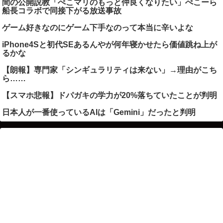
間の公開説教「ぺこマリのもっと仲良くなりたい」ぺこーら
船長コラボで同接下がる放送事故
ゲーム好きなのにゲーム下手なのって本当に辛いよな
iPhone4Sと初代SEあるんやが何年寝かせたら価値跳ね上が
るかな
【朗報】専門家「シンギュラリティは来ない」→理由がこち
ら……
【スマホ悲報】ドパガキの学力が20%落ちていたことが判明
日本人が一番使っているAIは「Gemini」だったと判明