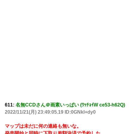
611:
名無CCDさん＠画素いっぱい (ﾜｯﾁｮｲW ce53-h62Q)
2022/11/21(月) 23:49:05.19 ID:0GNkl+dy0
マップは未だに何の連絡も無いな。
発売開始と同時に下取り差額決済で予約した。