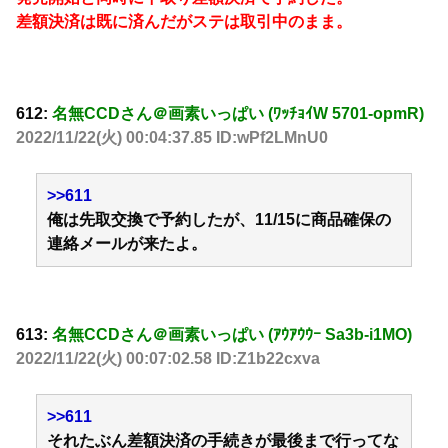
差額決済は既に済んだがステは取引中のまま。
612:
名無CCDさん＠画素いっぱい (ﾜｯﾁｮｲW 5701-opmR)
2022/11/22(火) 00:04:37.85 ID:wPf2LMnU0
>>611
俺は先取交換で予約したが、11/15に商品確保の
連絡メールが来たよ。
613:
名無CCDさん＠画素いっぱい (ｱｳｱｳｳｰ Sa3b-i1MO)
2022/11/22(火) 00:07:02.58 ID:Z1b22cxva
>>611
それたぶん差額決済の手続きが最後まで行ってな