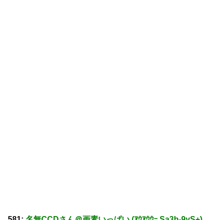
581:
名無CCDさん＠画素いっぱい (ｱｳｱｳｳｰ Sa3b-9yS+)