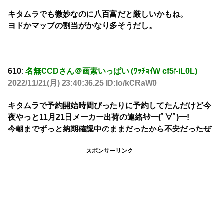
キタムラでも微妙なのに八百富だと厳しいかもね。
ヨドかマップの割当がかなり多そうだし。
610:
名無CCDさん＠画素いっぱい (ﾜｯﾁｮｲW cf5f-iL0L)
2022/11/21(月) 23:40:36.25 ID:lo/kCRaW0
キタムラで予約開始時間ぴったりに予約してたんだけど今
夜やっと11月21日メーカー出荷の連絡ｷﾀ━(ﾟ∀ﾟ)━!
今朝までずっと納期確認中のままだったから不安だったぜ
スポンサーリンク