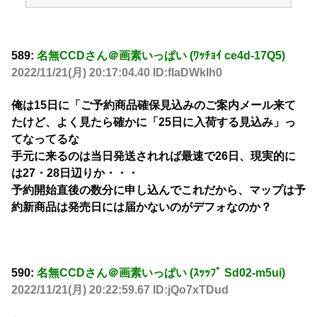
589:
名無CCDさん＠画素いっぱい (ﾜｯﾁｮｲ ce4d-17Q5)
2022/11/21(月) 20:17:04.40 ID:fIaDWkIh0
俺は15日に「ご予約商品確保見込みのご案内メール来て
たけど、よく見たら確かに「25日に入荷する見込み」っ
てなってるな
手元に来るのは当日発送されれば最速で26日、現実的に
は27・28日辺りか・・・
予約開始直後の数分に申し込んでこれだから、マップは予
約新商品は発売日には届かないのがデフォなのか？
590:
名無CCDさん＠画素いっぱい (ｽｯｯﾌﾟ Sd02-m5ui)
2022/11/21(月) 20:22:59.67 ID:jQo7xTDud