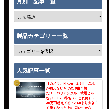
月別 記事一覧
製品カテゴリー一覧
人気記事一覧
【カメラ】Nikon「Z 6III」これ
が買わないヤツの理由予想
だ！…バリアングル・積層じゃ
ない・Z 7III待ち（←これ俺）・
35万円超えてる・Z 6IIより大き
く重くなった 他に思いつかな