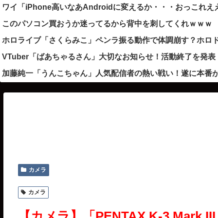
ワイ「iPhone高いなあAndroidに変えるか・・・おっこれえ
このパソコン買おうか迷ってるから背中を刺してくれｗｗｗ
ホロライブ「さくらみこ」ペンラ振る動作で体調崩す？ホロ
VTuber「ばあちゃるさん」大切なお知らせ！活動終了を
加藤純一「うんこちゃん」人気配信者の熱い戦い！遂に本番が
カメラ
カメラ
【カメラ】「PENTAX K-3 Mark