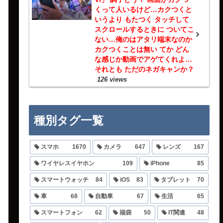
くって人いるけど…カクつくと
いうより もたつく タッチして
スクロールするときに ついてこ
ない…俺のはアタリ端末なのか
カクつくことは無い てか どん
な感じか動画でアゲてくれよ…
それとも ただのネガキャンか？
126 views
種別タグ一覧
スマホ
1670
カメラ
647
レンズ
167
ワイヤレスイヤホン
109
iPhone
85
スマートウォッチ
84
iOS
83
タブレット
70
車
68
自動車
67
生活
65
スマートフォン
62
福袋
50
IT関連
48