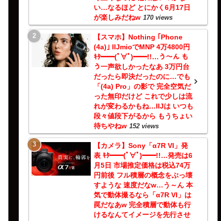
い…なるほど とにかく6月17日
が楽しみだねw
170 views
【スマホ】Nothing ｢Phone
(4a)｣ IIJmioでMNP 4万4800円
ｷﾀ━━(ﾟ∀ﾟ)━━!!…う～ん も
う一声欲しかったなあ 3万円台
だったら即決だったのに…でも
「(4a) Pro」の影で 完全空気だ
った無印だけど これで少しは流
れが変わるかもね…IIJは いつも
段々値段下がるから もうちょい
待ちやねw
152 views
【カメラ】Sony「α7R VI」発
表 ｷﾀ━━(ﾟ∀ﾟ)━━!!…発売は6
月5日 市場推定価格は税込74万
円前後 フル積層の概念をぶっ壊
すような 速度だなw…う～ん 本
気で動体撮るなら「α7R VI」は
罠だなあw 完全積層で動体も行
けるなんてイメージを先行させ