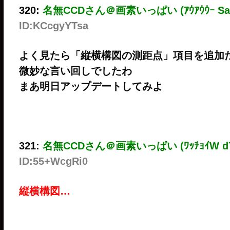
320:
名無CCDさん＠画素いっぱい (ｱｳｱｳｳｰ Sa5b
ID:KCcgyYTsa
よく見たら「縦横構図の測距点」項目を追加
微妙な言い回しでしたわ
まあ明日アップデートしてみよ
321:
名無CCDさん＠画素いっぱい (ﾜｯﾁｮｲW d7a
ID:55+WcgRi0
縦横構図…