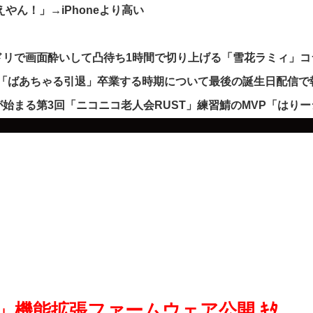
えやん！」→iPhoneより高い
ドリで画面酔いして凸待ち1時間で切り上げる「雪花ラミィ」コ
発表「ばあちゃる引退」卒業する時期について最後の誕生日配信
始まる第3回「ニコニコ老人会RUST」練習鯖のMVP「はりー
 III」機能拡張ファームウェア公開 ｷﾀ