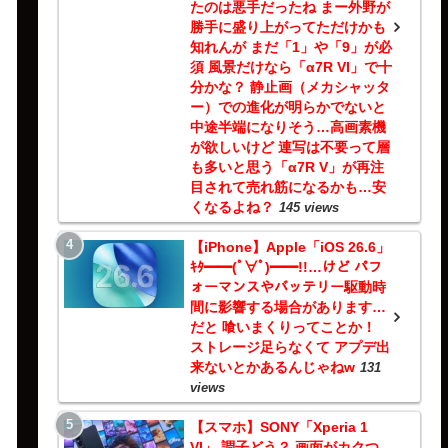
たのは悪手だったね まー外野が
勝手に盛り上がってただけかも
知れんが まだ「1」や「9」が必
須 風景だけなら「α7R VI」で十
分かな？ 静止画（メカシャッタ
ー）での進化が明らかでないと
中途半端になりそう…高画素機
が欲しいけど 連写は不要って層
も多いと思う「α7R V」が再注
目されて売れ筋になるかも…安
くなるよね？
145 views
【iPhone】Apple「iOS 26.6」
ｷﾀ━━(ﾟ∀ﾟ)━━!!…けど パフ
ォーマンスやバッテリー駆動時
間に影響する場合があります…
だと 喰いまくりってことか！
ストレージ足らなくて アプデ出
来ないとかあるんじゃねw
131
views
【スマホ】SONY「Xperia 1
VI」 調子どう？ 画面がカクつ