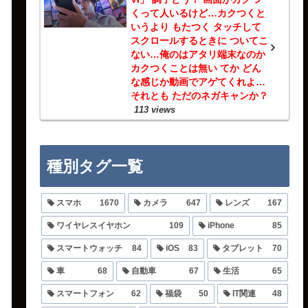
くって人いるけど…カクつくと
いうより もたつく タッチして
スクロールするときに ついてこ
ない…俺のはアタリ端末なのか
カクつくことは無い てか どん
な感じか動画でアゲてくれよ…
それとも ただのネガキャンか？
113 views
種別タグ一覧
スマホ
1670
カメラ
647
レンズ
167
ワイヤレスイヤホン
109
iPhone
85
スマートウォッチ
84
iOS
83
タブレット
70
車
68
自動車
67
生活
65
スマートフォン
62
福袋
50
IT関連
48