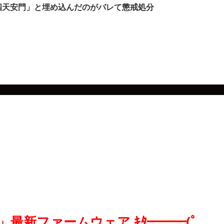
六四天安門」と埋め込んだのがバレて懲戒処分
 III」最新ファームウェア ｷﾀ━━━(ﾟ