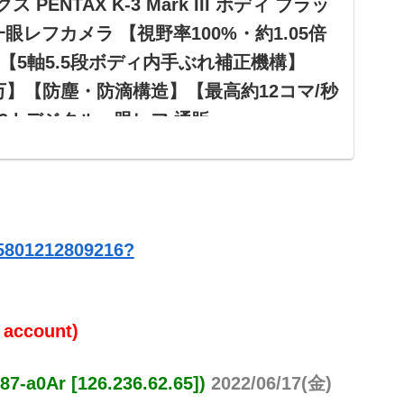
ス PENTAX K-3 Mark III ボディ ブラッ
一眼レフカメラ 【視野率100%・約1.05倍
【5軸5.5段ボディ内手ぶれ補正機構】
0万】【防塵・防滴構造】【最高約12コマ/秒
3 | デジタル一眼レフ 通販
-3 Mark III ボディ ブラック APS-Cデジタル一眼レフ
約1.05倍光学ファインダー】【5軸5.5段ボディ内手ぶ
感度160万】【防塵・防滴構造】【最高約12コマ/秒
デジタル一眼レフストアでいつでもお買...
25801212809216?
 account)
Ar [126.236.62.65])
2022/06/17(金)