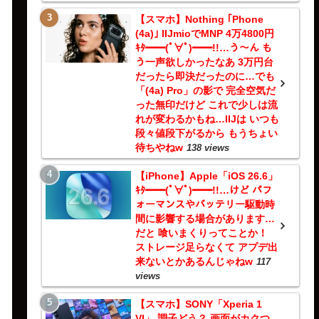
【スマホ】Nothing ｢Phone
(4a)｣ IIJmioでMNP 4万4800円
ｷﾀ━━(ﾟ∀ﾟ)━━!!…う～ん も
う一声欲しかったなあ 3万円台
だったら即決だったのに…でも
「(4a) Pro」の影で 完全空気だ
った無印だけど これで少しは流
れが変わるかもね…IIJは いつも
段々値段下がるから もうちょい
待ちやねw
138 views
【iPhone】Apple「iOS 26.6」
ｷﾀ━━(ﾟ∀ﾟ)━━!!…けど パフ
ォーマンスやバッテリー駆動時
間に影響する場合があります…
だと 喰いまくりってことか！
ストレージ足らなくて アプデ出
来ないとかあるんじゃねw
117
views
【スマホ】SONY「Xperia 1
VI」 調子どう？ 画面がカクつ