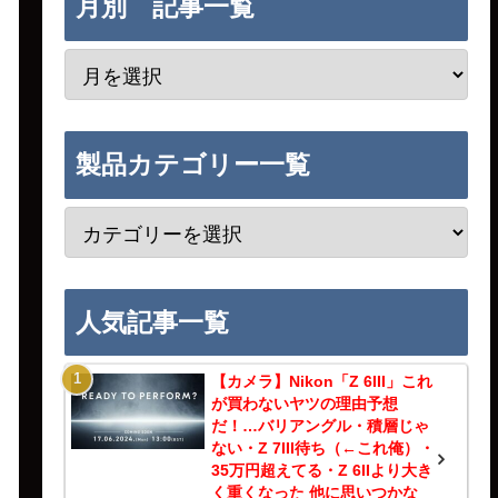
月別 記事一覧
製品カテゴリー一覧
人気記事一覧
【カメラ】Nikon「Z 6III」これ
が買わないヤツの理由予想
だ！…バリアングル・積層じゃ
ない・Z 7III待ち（←これ俺）・
35万円超えてる・Z 6IIより大き
く重くなった 他に思いつかな