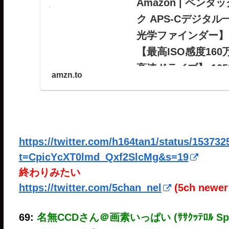
Amazon | ペンタック
ク APS-Cデジタル
光学ファインダー】
【最高ISO感度16
高速ドライブ】 105
amzn.to
ペンタックス PENTAX K
カメラ 【視野率100%・
れ補正機構】【最高ISO
高速ドライブ】 1053が
https://twitter.com/h164tan1/status/15373
t=CpicYcXT0lmd_Qxf2SlcMg&s=19
終わりみたい
https://twitter.com/5chan_nel
(5ch newer
69:
名無CCDさん＠画素いっぱい (ｻｻｸｯﾃﾛﾙ Sp87-a0