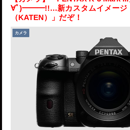
∀ﾟ)━━━!!…新カスタムイメージ「Sp
（KATEN）」だぞ！
カメラ