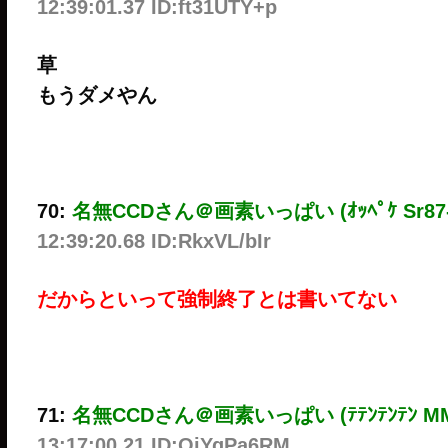
12:39:01.37 ID:ft31UTY+p
草
もうダメやん
70:
名無CCDさん＠画素いっぱい (ｵｯﾍﾟｹ Sr87-QuZ
12:39:20.68 ID:RkxVL/bIr
だからといって強制終了とは書いてない
71:
名無CCDさん＠画素いっぱい (ﾃﾃﾝﾃﾝﾃﾝ MM7f-+d
13:17:00.21 ID:OjYqPa6RM