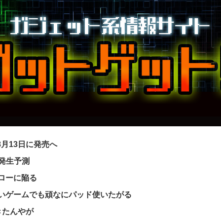
｣を8月13日に発売へ
ー発生予測
フローに陥る
いゲームでも頑なにパッド使いたがる
きたんやが