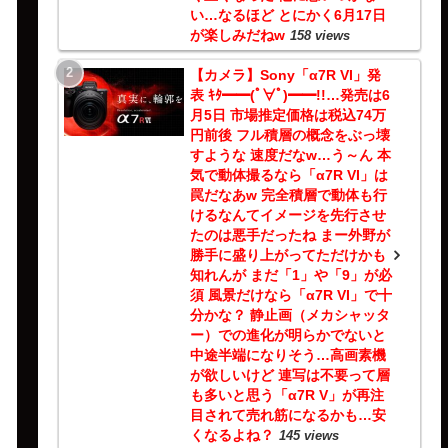
い…なるほど とにかく6月17日
が楽しみだねw
158 views
【カメラ】Sony「α7R VI」発
表 ｷﾀ━━(ﾟ∀ﾟ)━━!!…発売は6
月5日 市場推定価格は税込74万
円前後 フル積層の概念をぶっ壊
すような 速度だなw…う～ん 本
気で動体撮るなら「α7R VI」は
罠だなあw 完全積層で動体も行
けるなんてイメージを先行させ
たのは悪手だったね まー外野が
勝手に盛り上がってただけかも
知れんが まだ「1」や「9」が必
須 風景だけなら「α7R VI」で十
分かな？ 静止画（メカシャッタ
ー）での進化が明らかでないと
中途半端になりそう…高画素機
が欲しいけど 連写は不要って層
も多いと思う「α7R V」が再注
目されて売れ筋になるかも…安
くなるよね？
145 views