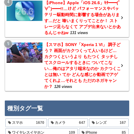
【iPhone】Apple「iOS 26.6」ｷﾀ━━(ﾟ
∀ﾟ)━━!!…けど パフォーマンスやバッ
テリー駆動時間に影響する場合がありま
す…だと 喰いまくりってことか！ スト
レージ足らなくて アプデ出来ないとかあ
るんじゃねw
131 views
【スマホ】SONY「Xperia 1 VI」 調子ど
う？ 画面がカクつくって人いるけど…
カクつくというより もたつく タッチし
てスクロールするときに ついてこな
い…俺のはアタリ端末なのか カクつくこ
とは無い てか どんな感じか動画でアゲ
てくれよ…それとも ただのネガキャン
か？
126 views
種別タグ一覧
スマホ
1670
カメラ
647
レンズ
167
ワイヤレスイヤホン
109
iPhone
85