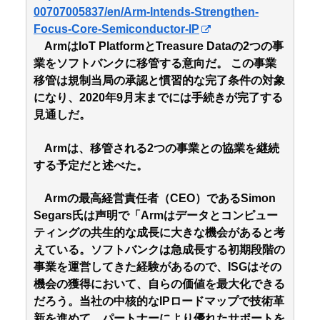
00707005837/en/Arm-Intends-Strengthen-
Focus-Core-Semiconductor-IP
ArmはIoT PlatformとTreasure Dataの2つの事
業をソフトバンクに移管する意向だ。 この事業
移管は規制当局の承認と慣習的な完了条件の対象
になり、2020年9月末までには手続きが完了する
見通しだ。
Armは、移管される2つの事業との協業を継続
する予定だと述べた。
Armの最高経営責任者（CEO）であるSimon
Segars氏は声明で「Armはデータとコンピュー
ティングの共生的な成長に大きな機会があると考
えている。ソフトバンクは急成長する初期段階の
事業を運営してきた経験があるので、ISGはその
機会の獲得において、自らの価値を最大化できる
だろう。当社の中核的なIPロードマップで技術革
新を進めて、パートナーにより優れたサポートを