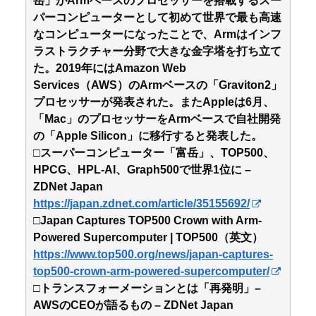
岳」がArmベースのプロセッサーを搭載するスー
パーコンピューターとして初めて世界で最も高速
なコンピューターになったことで、Armはインフ
ラストラクチャー分野で大きな金字塔を打ち立て
た。2019年にはAmazon Web
Services（AWS）のArmベースの「Graviton2」
プロセッサーが発表された。またAppleは6月、
「Mac」のプロセッサーをArmベースで自社開発
の「Apple Silicon」に移行すると発表した。
□スーパーコンピューター「富岳」、TOP500、
HPCG、HPL-AI、Graph500で世界1位に –
ZDNet Japan
https://japan.zdnet.com/article/35155692/
□Japan Captures TOP500 Crown with Arm-
Powered Supercomputer | TOP500（英文）
https://www.top500.org/news/japan-captures-
top500-crown-arm-powered-supercomputer/
□トランスフォーメーションとは「再発明」–
AWSのCEOが語るもの – ZDNet Japan