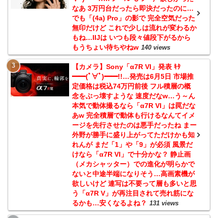
なあ 3万円台だったら即決だったのに…
でも「(4a) Pro」の影で 完全空気だった
無印だけど これで少しは流れが変わるか
もね…IIJは いつも段々値段下がるから
もうちょい待ちやねw
140 views
【カメラ】Sony「α7R VI」発表 ｷﾀ
━━(ﾟ∀ﾟ)━━!!…発売は6月5日 市場推
定価格は税込74万円前後 フル積層の概
念をぶっ壊すような 速度だなw…う～ん
本気で動体撮るなら「α7R VI」は罠だな
あw 完全積層で動体も行けるなんてイメ
ージを先行させたのは悪手だったね まー
外野が勝手に盛り上がってただけかも知
れんが まだ「1」や「9」が必須 風景だ
けなら「α7R VI」で十分かな？ 静止画
（メカシャッター）での進化が明らかで
ないと中途半端になりそう…高画素機が
欲しいけど 連写は不要って層も多いと思
う「α7R V」が再注目されて売れ筋にな
るかも…安くなるよね？
131 views