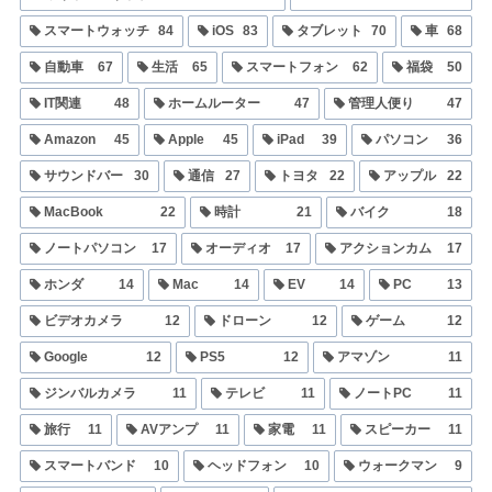
スマートウォッチ
84
iOS
83
タブレット
70
車
68
自動車
67
生活
65
スマートフォン
62
福袋
50
IT関連
48
ホームルーター
47
管理人便り
47
Amazon
45
Apple
45
iPad
39
パソコン
36
サウンドバー
30
通信
27
トヨタ
22
アップル
22
MacBook
22
時計
21
バイク
18
ノートパソコン
17
オーディオ
17
アクションカム
17
ホンダ
14
Mac
14
EV
14
PC
13
ビデオカメラ
12
ドローン
12
ゲーム
12
Google
12
PS5
12
アマゾン
11
ジンバルカメラ
11
テレビ
11
ノートPC
11
旅行
11
AVアンプ
11
家電
11
スピーカー
11
スマートバンド
10
ヘッドフォン
10
ウォークマン
9