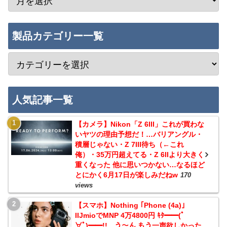
製品カテゴリー一覧
人気記事一覧
【カメラ】Nikon「Z 6III」これが買わな
いヤツの理由予想だ！…バリアングル・
積層じゃない・Z 7III待ち（←これ
俺）・35万円超えてる・Z 6IIより大きく
重くなった 他に思いつかない…なるほど
とにかく6月17日が楽しみだねw
170
views
【スマホ】Nothing ｢Phone (4a)｣
IIJmioでMNP 4万4800円 ｷﾀ━━(ﾟ
∀ﾟ)━━!!…う～ん もう一声欲しかった