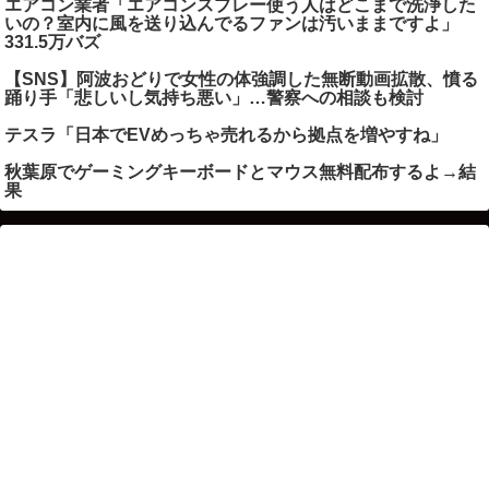
エアコン業者「エアコンスプレー使う人はどこまで洗浄した
いの？室内に風を送り込んでるファンは汚いままですよ」
331.5万バズ
【SNS】阿波おどりで女性の体強調した無断動画拡散、憤る
踊り手「悲しいし気持ち悪い」…警察への相談も検討
テスラ「日本でEVめっちゃ売れるから拠点を増やすね」
秋葉原でゲーミングキーボードとマウス無料配布するよ→結
果