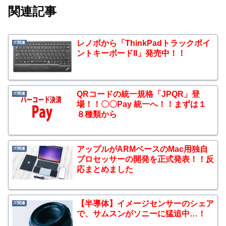
関連記事
レノボから「ThinkPadトラックポイ
IT関連
ントキーボードII」発売中！！
QRコードの統一規格「JPQR」登
IT関連
場！！〇〇Pay 統一へ！！まずは１
８種類から
アップルがARMベースのMac用独自
IT関連
プロセッサーの開発を正式発表！！反
応まとめました
【半導体】イメージセンサーのシェア
IT関連
で、サムスンがソニーに猛追中…！