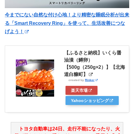
今までにない自然な付け心地！より精密な睡眠分析が出来
る「Smart Recovery Ring」を使って、生活改善につな
げよう！
【ふるさと納税】いくら醤
油漬（鱒卵）
【500g（250g×2）】【北海
道白糠町】
created by
Rinker
楽天市場
Yahooショッピング
トヨタ自動車は24日、走行不能になったり、火