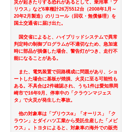
災が起きたりする恐れがあるとして、乗用車「プ
リウス」など6車種計26万5512台（2008年1月～
20年2月製造）のリコール（回収・無償修理）を
国土交通省に届け出た。
国交省によると、ハイブリッドシステムで異常
判定時の制御プログラムが不適切なため、急加速
時に部品が損傷した場合、警告灯がつき、走行不
能になることがある。
また、電気装置で回路構成に問題があり、ショ
ートした場合に基板が焼損、火災に至る可能性も
ある。不具合は2件確認され、うち1件は愛知県岡
崎市で16年9月、停車中の「クラウンマジェス
タ」で火災が発生した事故。
他の対象車は「プリウスα」「オーリス」「ク
ラウン」とダイハツ工業から受託生産した「メビ
ウス」。トヨタによると、対象車の海外での販売