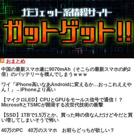
おまとめ
中国の最新スマホ遂に9070mAh（そこらの最新スマホの約2
倍）のバッテリーを積んでしまうｗｗｗ
ワイ「iPhone高いなあAndroidに変えるか…おっこれええや
ん！」→iPhoneより高い
【マイクロLED】CPUとGPUをモールス信号で通信！？
MicrosoftとTSMCが開発する次世代技術の衝撃
【SSD】1TBで1.5万とか、買った時の倍なんだけど今だと買
い増してしまいそうで怖い
40万のPC 40万のスマホ お前らどっちが欲しい？