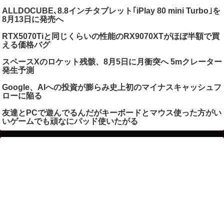
ALLDOCUBE､8.8インチタブレット｢iPlay 80 mini Turbo｣を
8月13日に発売へ
RTX5070Tiと同じくらいの性能のRX9070XTがほぼ半額で買
える価格バグ
スペースXのロケット残骸、8月5日に月衝突へ 5mクレーター
発生予測
Google、AIへの投資が膨らみ史上初のマイナスキャッシュフ
ローに陥る
友達とPCで遊んでるんだがキーボードとマウス使った方がい
いゲームでも頑なにパッド使いたがる