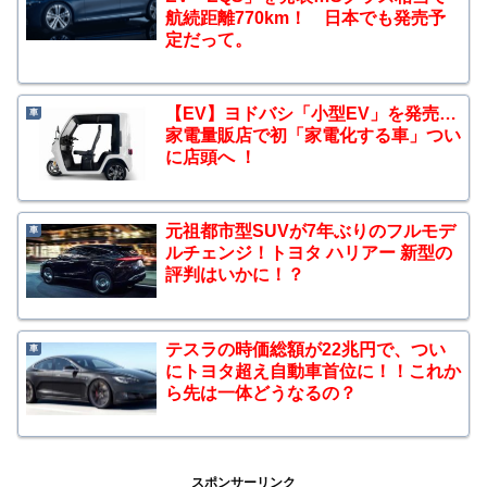
航続距離770km！ 日本でも発売予
定だって。
【EV】ヨドバシ「小型EV」を発売…
車
家電量販店で初「家電化する車」つい
に店頭へ ！
元祖都市型SUVが7年ぶりのフルモデ
車
ルチェンジ！トヨタ ハリアー 新型の
評判はいかに！？
テスラの時価総額が22兆円で、つい
車
にトヨタ超え自動車首位に！！これか
ら先は一体どうなるの？
スポンサーリンク