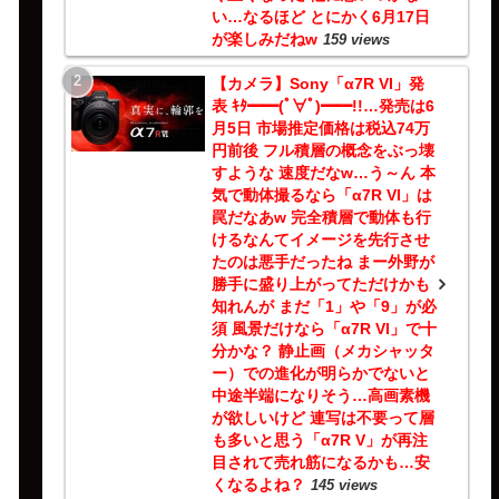
い…なるほど とにかく6月17日
が楽しみだねw
159 views
【カメラ】Sony「α7R VI」発
表 ｷﾀ━━(ﾟ∀ﾟ)━━!!…発売は6
月5日 市場推定価格は税込74万
円前後 フル積層の概念をぶっ壊
すような 速度だなw…う～ん 本
気で動体撮るなら「α7R VI」は
罠だなあw 完全積層で動体も行
けるなんてイメージを先行させ
たのは悪手だったね まー外野が
勝手に盛り上がってただけかも
知れんが まだ「1」や「9」が必
須 風景だけなら「α7R VI」で十
分かな？ 静止画（メカシャッタ
ー）での進化が明らかでないと
中途半端になりそう…高画素機
が欲しいけど 連写は不要って層
も多いと思う「α7R V」が再注
目されて売れ筋になるかも…安
くなるよね？
145 views