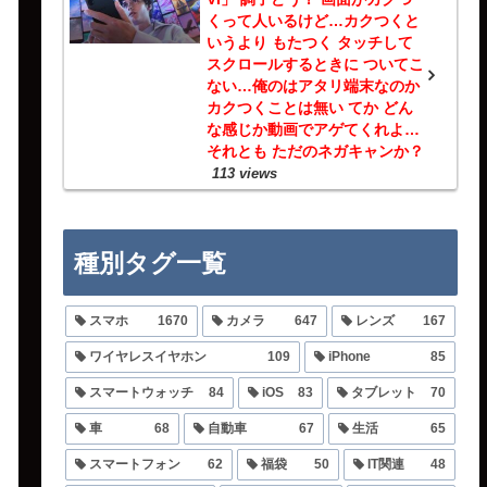
くって人いるけど…カクつくと
いうより もたつく タッチして
スクロールするときに ついてこ
ない…俺のはアタリ端末なのか
カクつくことは無い てか どん
な感じか動画でアゲてくれよ…
それとも ただのネガキャンか？
113 views
種別タグ一覧
スマホ
1670
カメラ
647
レンズ
167
ワイヤレスイヤホン
109
iPhone
85
スマートウォッチ
84
iOS
83
タブレット
70
車
68
自動車
67
生活
65
スマートフォン
62
福袋
50
IT関連
48