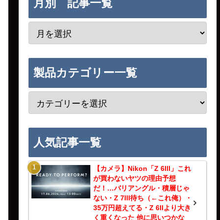
月別 記事一覧
製品カテゴリー一覧
人気記事一覧
【カメラ】Nikon「Z 6III」これ
が買わないヤツの理由予想
だ！…バリアングル・積層じゃ
ない・Z 7III待ち（←これ俺）・
35万円超えてる・Z 6IIより大き
く重くなった 他に思いつかな