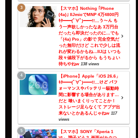
【スマホ】Nothing ｢Phone
(4a)｣ IIJmioでMNP 4万4800円
ｷﾀ━━(ﾟ∀ﾟ)━━!!…う～ん も
う一声欲しかったなあ 3万円台
だったら即決だったのに…でも
「(4a) Pro」の影で 完全空気だ
った無印だけど これで少しは流
れが変わるかもね…IIJは いつも
段々値段下がるから もうちょい
待ちやねw
138 views
【iPhone】Apple「iOS 26.6」
ｷﾀ━━(ﾟ∀ﾟ)━━!!…けど パフ
ォーマンスやバッテリー駆動時
間に影響する場合があります…
だと 喰いまくりってことか！
ストレージ足らなくて アプデ出
来ないとかあるんじゃねw
117
views
【スマホ】SONY「Xperia 1
VI」 調子どう？ 画面がカクつ