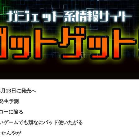
｣を8月13日に発売へ
ー発生予測
フローに陥る
いゲームでも頑なにパッド使いたがる
きたんやが