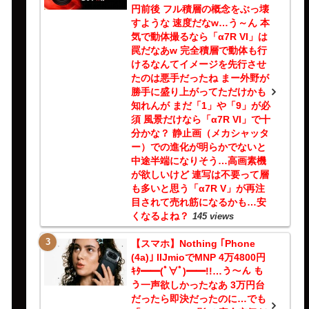
円前後 フル積層の概念をぶっ壊
すような 速度だなw…う～ん 本
気で動体撮るなら「α7R VI」は
罠だなあw 完全積層で動体も行
けるなんてイメージを先行させ
たのは悪手だったね まー外野が
勝手に盛り上がってただけかも
知れんが まだ「1」や「9」が必
須 風景だけなら「α7R VI」で十
分かな？ 静止画（メカシャッタ
ー）での進化が明らかでないと
中途半端になりそう…高画素機
が欲しいけど 連写は不要って層
も多いと思う「α7R V」が再注
目されて売れ筋になるかも…安
くなるよね？
145 views
【スマホ】Nothing ｢Phone
(4a)｣ IIJmioでMNP 4万4800円
ｷﾀ━━(ﾟ∀ﾟ)━━!!…う～ん も
う一声欲しかったなあ 3万円台
だったら即決だったのに…でも