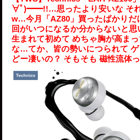
∀ﾟ)━━!!…思ったより安いな 
w…今月「AZ80」買ったばかりだ
回がいつになるか分からないと思
生まれて初めて めちゃ胸が高ま
な…てか、皆の勢いにつられて ゲ
どー凄いの？ そもそも 磁性流体
Technics