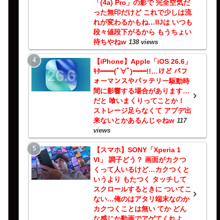
「(4a) Pro」の影で 完全空気だ
った無印だけど これで少しは流
れが変わるかもね…IIJは いつも
段々値段下がるから もうちょい
待ちやねw
138 views
【iPhone】Apple「iOS 26.6」
ｷﾀ━━(ﾟ∀ﾟ)━━!!…けど パフ
ォーマンスやバッテリー駆動時
間に影響する場合があります…
だと 喰いまくりってことか！
ストレージ足らなくて アプデ出
来ないとかあるんじゃねw
117
views
【スマホ】SONY「Xperia 1
VI」 調子どう？ 画面がカクつ
くって人いるけど…カクつくと
いうより もたつく タッチして
スクロールするときに ついてこ
ない…俺のはアタリ端末なのか
カクつくことは無い てか どん
な感じか動画でアゲてくれよ…