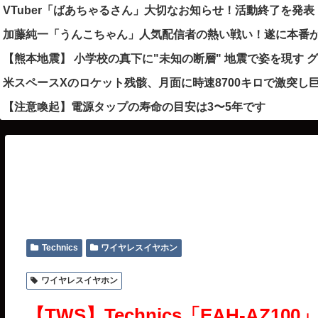
VTuber「ばあちゃるさん」大切なお知らせ！活動終了を
加藤純一「うんこちゃん」人気配信者の熱い戦い！遂に本番が
【熊本地震】 小学校の真下に"未知の断層" 地震で姿を現す 
米スペースXのロケット残骸、月面に時速8700キロで激突
【注意喚起】電源タップの寿命の目安は3〜5年です
Technics
ワイヤレスイヤホン
ワイヤレスイヤホン
【TWS】Technics「EAH-AZ100」