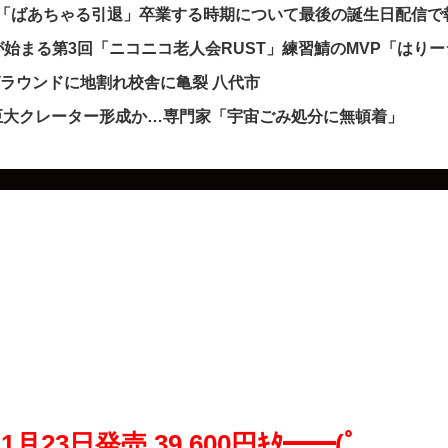
発表「ばあちゃる引退」卒業する時期について最後の誕生日配信
始まる第3回「ニコニコ老人会RUST」練習鯖のMVP「はりー
グラウンドに地割れ校舎に亀裂 八代市
し巨大クレーター形成か…専門家「宇宙ごみ処分に無頓着」
1月23日発売 39,600円ｷﾀ━━(ﾟ