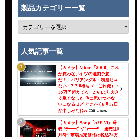
製品カテゴリー一覧
人気記事一覧
【カメラ】Nikon「Z 6III」これ
が買わないヤツの理由予想
だ！…バリアングル・積層じゃ
ない・Z 7III待ち（←これ俺）・
35万円超えてる・Z 6IIより大き
く重くなった 他に思いつかな
い…なるほど とにかく6月17日
が楽しみだねw
158 views
【カメラ】Sony「α7R VI」発
表 ｷﾀ━━(ﾟ∀ﾟ)━━!!…発売は6
月5日 市場推定価格は税込74万