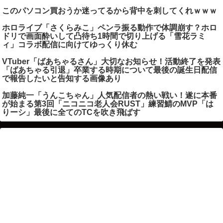
このパソコン買おうか迷ってるから背中を刺してくれｗｗｗ
ホロライブ「さくらみこ」ペンラ振る動作で体調崩す？ホロ
ドリで画面酔いして凸待ち1時間で切り上げる「雪花ラミ
ィ」コラボ配信に向けてゆっくり休む
VTuber「ばあちゃるさん」大切なお知らせ！活動終了を発表
「ばあちゃる引退」卒業する時期について最後の誕生日配信
で報告したいと告知する画像あり
加藤純一「うんこちゃん」人気配信者の熱い戦い！遂に本番
が始まる第3回「ニコニコ老人会RUST」練習鯖のMVP「は
りーシ」最後に全てのTCを吹き飛ばす