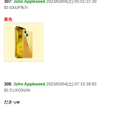
307:
John Appleseed
2023/03/04(土) 05:51:37.30
ID:GkUFfk7r
新色
308:
John Appleseed
2023/03/04(土) 07:15:39.93
ID:CcXOSU0r
ださっw