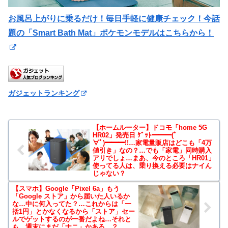
お風呂上がりに乗るだけ！毎日手軽に健康チェック！今話
題の「Smart Bath Mat」ポケモンモデルはこちらから！
ガジェットランキング
【ホームルーター】ドコモ「home 5G
HR02」発売日 ｹﾞｯﾄ━━━(ﾟ
∀ﾟ)━━━!!…家電量販店はどこも「4万
値引き」なの？…でも「家電」同時購入
アリでしょ…まあ、今のところ「HR01」
使ってる人は、乗り換える必要はナイん
じゃない？
【スマホ】Google「Pixel 6a」もう
「Google ストア」から届いた人いるか
な…中に何入ってた？…これからは「一
括1円」とかなくなるから「ストア」セー
ルでゲットするのが一番だよね…それと
も、週末にまだ「ナニ」かある…？