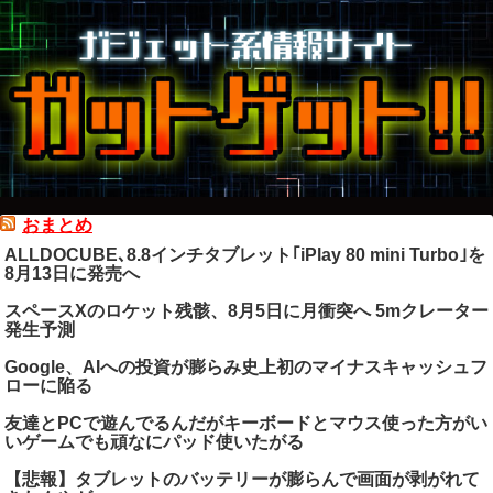
おまとめ
ALLDOCUBE､8.8インチタブレット｢iPlay 80 mini Turbo｣を
8月13日に発売へ
スペースXのロケット残骸、8月5日に月衝突へ 5mクレーター
発生予測
Google、AIへの投資が膨らみ史上初のマイナスキャッシュフ
ローに陥る
友達とPCで遊んでるんだがキーボードとマウス使った方がい
いゲームでも頑なにパッド使いたがる
【悲報】タブレットのバッテリーが膨らんで画面が剥がれて