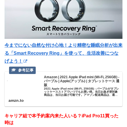
今までにない自然な付け心地！より精密な睡眠分析が出来
る「Smart Recovery Ring」を使って、生活改善につな
げよう！
Amazon | 2021 Apple iPad mini (Wi-Fi, 256GB) -
パープル | Apple(アップル) | タブレットケース 通
販
2021 Apple iPad mini (Wi-Fi, 256GB) - パープルがタブレ
ットケースストアでいつでもお買い得。当日お急ぎ便対象
商品は、当日お届け可能です。アマゾン配送商品は、通常
配送無料（一部除く）。
amzn.to
キャリア組で本予約案内来た人いる？iPad Pro11買った
時は