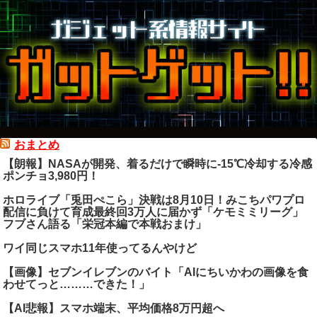
おまとめ
【朗報】NASAが開発、着るだけで瞬時に-15℃冷却する冷感
ポンチョ3,980円！
ホロライブ「兎田ぺこら」決戦は8月10日！みこちパワプロ
配信に負けて育成最終回3万人に届かず「ケモミミリーグ」
フブさん語る「栄冠本編で本戦おまけ」
ワイ同じスマホ11年使ってるんやけど
【画像】セブンイレブンのバイト「AIにちいかわの画像を食
わせてっと………できた！」
【AI悲報】スマホ端末、平均価格8万円超へ