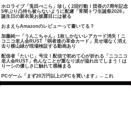
ホロライブ「兎田ぺこら」珍しく2回行動！団長の7周年記念
5年ぶり凸待ち被らないように配慮「常闇トワ生誕祭2026」
誕生日の新衣装お披露目には被る
おまえらAmazonのレビューって書いてる？
加藤純一「うんこちゃん」1枚しかないレアカード消失！ニ
コニコ老人会RUST「弱者達の革命カード」見せ場なく消え
去り横山緑が現場検証する動画あり
配信者「たいじ」号泣！配信で初めて心が折れる「ニコニコ
老人会RUST」色んなことが重なり涙が溢れ出てしまう！は
りーシの優しさに触れて感極まる
PCゲーム「まず20万円以上のPCを買います」←これ