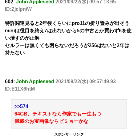
602:
John Appleseed
2021/09/22(水) 09:57:13.65
ID:ZjcIpn/W
特許関連見ると2年後くらいにpro11の折り畳みが出そう
miniは役目を終え7は出ないから5の中古とか買わず6を使
い潰すのが正解
セルラーは無くても困らないだろうが256はないと2年は
持たない
604:
John Appleseed
2021/09/22(水) 09:57:49.93
ID:E11X6htM
>>574
64GB、テキストなら作家でも一生もつ
満載のお宝画像ならビミョーかな
スポンサーリンク