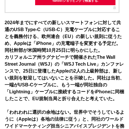
Yahoo!ショッピングで検索する
2024年までにすべての新しいスマートフォンに対して共
通のUSB Type-C（USB-C）充電ケーブルに対応するこ
とを義務付ける、欧州連合（EU）の新しい規則に従うた
め、Appleは「iPhone」の充電端子を変更する予定だ。
同社幹部が米国時間10月25日に明らかにした。
カリフォルニア州ラグナビーチで開催されたThe Wall
Street Journal（WSJ）の「WSJ Tech Live」カンファレ
ンスで、25日に登壇したAppleの2人の上級幹部は、新し
い規則を歓迎してはいないことを示唆した。同社は当初、
一端がUSB-Cケーブルに、もう一端が同社独自の
「Lightning」ケーブルに接続するコードをiPhoneに同梱
したことで、EU規制当局と折り合えたと考えていた。
「われわれに選択の余地はない。世界中でそうしているよ
うに（Appleは）各地の法律に従う」と、同社のワールド
ワイドマーケティング担当シニアバイスプレジデントを務