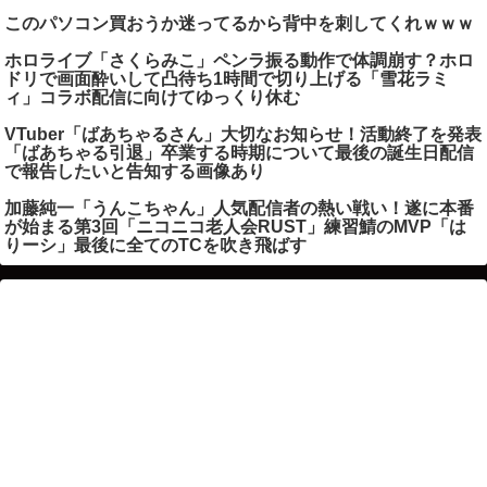
このパソコン買おうか迷ってるから背中を刺してくれｗｗｗ
ホロライブ「さくらみこ」ペンラ振る動作で体調崩す？ホロ
ドリで画面酔いして凸待ち1時間で切り上げる「雪花ラミ
ィ」コラボ配信に向けてゆっくり休む
VTuber「ばあちゃるさん」大切なお知らせ！活動終了を発表
「ばあちゃる引退」卒業する時期について最後の誕生日配信
で報告したいと告知する画像あり
加藤純一「うんこちゃん」人気配信者の熱い戦い！遂に本番
が始まる第3回「ニコニコ老人会RUST」練習鯖のMVP「は
りーシ」最後に全てのTCを吹き飛ばす