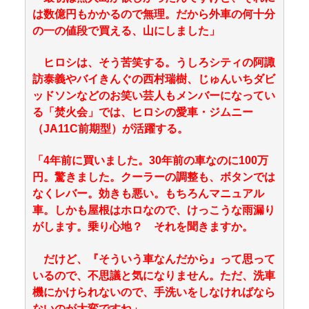
は数億円もかかるので無理。だから外車の何十分
の一の値段で買える、山にしました」
ヒロシは、そう苦笑する。うしろシティの阿諏
訪泰義やバイきんぐの西村瑞樹、じゅんいちダビ
ッドソンなどのお笑い芸人もメンバーになってい
る「焚火会」では、ヒロシの愛車・ジムニー
（JA11C前期型）が活躍する。
「4年前に買いました。30年前の車なのに100万
円。驚きました。クーラーの調整も、ボタンでは
なくレバー。効きも悪い。もちろんマニュアル
車。しかも屋根はホロなので、けっこうな雨漏り
がします。乗り心地？ それを聞きますか。
だけど、『そういう車なんだから』って思って
いるので、不思議と気になりません。ただ、洗車
機にかけられないので、手洗いをしなければなら
ないのが大変ですね」