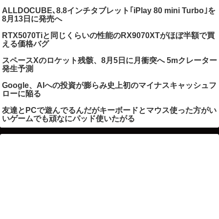
ALLDOCUBE､8.8インチタブレット｢iPlay 80 mini Turbo｣を
8月13日に発売へ
RTX5070Tiと同じくらいの性能のRX9070XTがほぼ半額で買
える価格バグ
スペースXのロケット残骸、8月5日に月衝突へ 5mクレーター
発生予測
Google、AIへの投資が膨らみ史上初のマイナスキャッシュフ
ローに陥る
友達とPCで遊んでるんだがキーボードとマウス使った方がい
いゲームでも頑なにパッド使いたがる