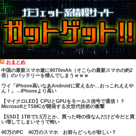
おまとめ
中国の最新スマホ遂に9070mAh（そこらの最新スマホの約2
倍）のバッテリーを積んでしまうｗｗｗ
ワイ「iPhone高いなあAndroidに変えるか…おっこれええや
ん！」→iPhoneより高い
【マイクロLED】CPUとGPUをモールス信号で通信！？
MicrosoftとTSMCが開発する次世代技術の衝撃
【SSD】1TBで1.5万とか、買った時の倍なんだけど今だと買
い増してしまいそうで怖い
40万のPC 40万のスマホ お前らどっちが欲しい？