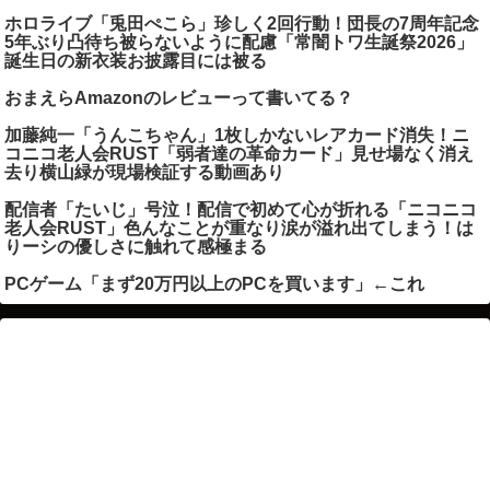
ホロライブ「兎田ぺこら」珍しく2回行動！団長の7周年記念
5年ぶり凸待ち被らないように配慮「常闇トワ生誕祭2026」
誕生日の新衣装お披露目には被る
おまえらAmazonのレビューって書いてる？
加藤純一「うんこちゃん」1枚しかないレアカード消失！ニ
コニコ老人会RUST「弱者達の革命カード」見せ場なく消え
去り横山緑が現場検証する動画あり
配信者「たいじ」号泣！配信で初めて心が折れる「ニコニコ
老人会RUST」色んなことが重なり涙が溢れ出てしまう！は
りーシの優しさに触れて感極まる
PCゲーム「まず20万円以上のPCを買います」←これ