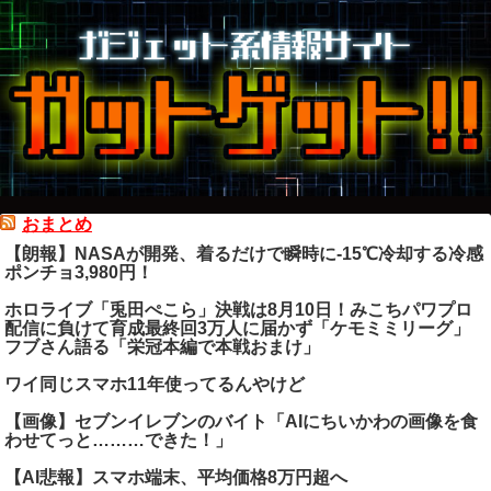
おまとめ
【朗報】NASAが開発、着るだけで瞬時に-15℃冷却する冷感
ポンチョ3,980円！
ホロライブ「兎田ぺこら」決戦は8月10日！みこちパワプロ
配信に負けて育成最終回3万人に届かず「ケモミミリーグ」
フブさん語る「栄冠本編で本戦おまけ」
ワイ同じスマホ11年使ってるんやけど
【画像】セブンイレブンのバイト「AIにちいかわの画像を食
わせてっと………できた！」
【AI悲報】スマホ端末、平均価格8万円超へ