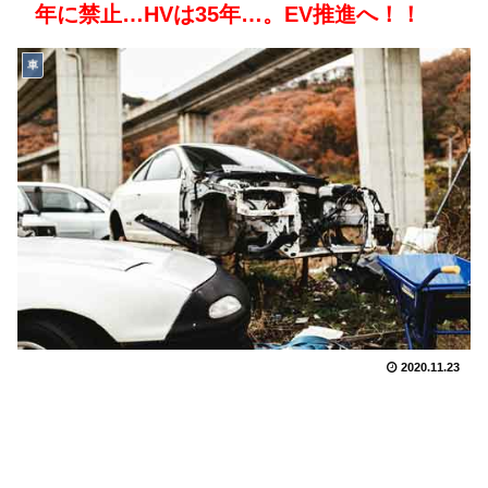
年に禁止…HVは35年…。EV推進へ！！
車
2020.11.23