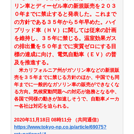
リン車とディーゼル車の新規販売を２０３
０年までに禁止すると発表した。これまで
の方針である３５年から５年早めた。ハイ
ブリッド車（ＨＶ）に関しては従来の計画
を維持し、３５年に禁じる。温室効果ガス
の排出量を５０年までに実質ゼロにする目
標の達成に向け、電気自動車（ＥＶ）の普
及を推進する。
米カリフォルニア州がガソリン車などの新規販
売を３５年までに禁じる方針のほか、中国でも同
年までに一般的なガソリン車の販売ができなくな
る方向。気候変動問題への対応が急務となる中、
各国で同様の動きが加速しそうで、自動車メーカ
ー各社は対応を迫られる。
2020年11月18日 08時11分 （共同通信）
https://www.tokyo-np.co.jp/article/69075?