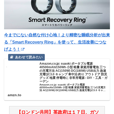
今までにない自然な付け心地！より精密な睡眠分析が出来
る「Smart Recovery Ring」を使って、生活改善につな
げよう！
Amazon.co.jp: suaoki ポータブル電源
40500mAh/150Wh 小型 軽量 家庭用蓄電池 三つ
の充電方法 AC(150W) DC(180W) USB出力 急速
充電QC3.0 キャンプ 車中泊 釣り アウトドア 防災
グッズ 地震 停電時に 非常用電源 : DIY・工具・ガ
ーデン
Amazon.co.jp: suaoki ポータブル電源
40500mAh/150Wh 小型 軽量 家庭用蓄電池 三つの充電方
法 AC(150W) DC(180W) USB出力 急速充電QC3.0 キャン
プ 車中泊 釣り アウトドア 防災グッズ 地震 停電時に 非常
amzn.to
用電源 : DIY・工具・ガーデン
【ロンドン共同】英政府は１７日、ガソ