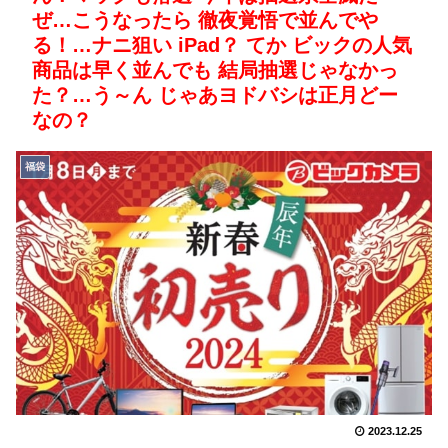
ぜ…こうなったら 徹夜覚悟で並んでや
る！…ナニ狙い iPad？ てか ビックの人気
商品は早く並んでも 結局抽選じゃなかっ
た？…う～ん じゃあヨドバシは正月どー
なの？
福袋
2023.12.25