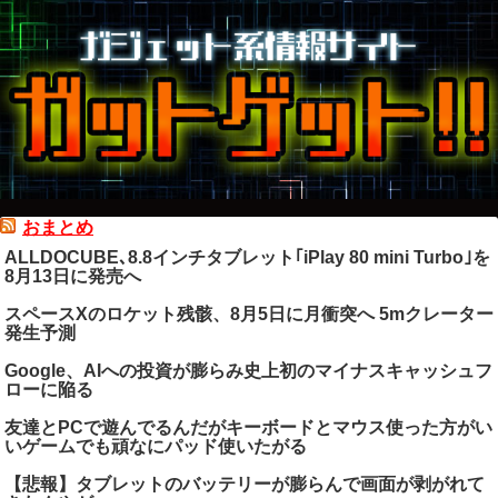
おまとめ
ALLDOCUBE､8.8インチタブレット｢iPlay 80 mini Turbo｣を
8月13日に発売へ
スペースXのロケット残骸、8月5日に月衝突へ 5mクレーター
発生予測
Google、AIへの投資が膨らみ史上初のマイナスキャッシュフ
ローに陥る
友達とPCで遊んでるんだがキーボードとマウス使った方がい
いゲームでも頑なにパッド使いたがる
【悲報】タブレットのバッテリーが膨らんで画面が剥がれて