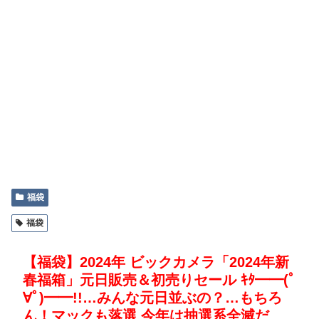
福袋
福袋
【福袋】2024年 ビックカメラ「2024年新
春福箱」元日販売＆初売りセール ｷﾀ━━(ﾟ
∀ﾟ)━━!!…みんな元日並ぶの？…もちろ
ん！マックも落選 今年は抽選系全滅だ