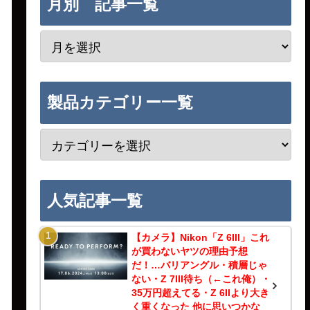
月別 記事一覧
製品カテゴリー一覧
人気記事一覧
【カメラ】Nikon「Z 6III」これ
が買わないヤツの理由予想
だ！…バリアングル・積層じゃ
ない・Z 7III待ち（←これ俺）・
35万円超えてる・Z 6IIより大き
く重くなった 他に思いつかな