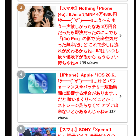
【スマホ】Nothing ｢Phone
(4a)｣ IIJmioでMNP 4万4800円
ｷﾀ━━(ﾟ∀ﾟ)━━!!…う～ん も
う一声欲しかったなあ 3万円台
だったら即決だったのに…でも
「(4a) Pro」の影で 完全空気だ
った無印だけど これで少しは流
れが変わるかもね…IIJは いつも
段々値段下がるから もうちょい
待ちやねw
138 views
【iPhone】Apple「iOS 26.6」
ｷﾀ━━(ﾟ∀ﾟ)━━!!…けど パフ
ォーマンスやバッテリー駆動時
間に影響する場合があります…
だと 喰いまくりってことか！
ストレージ足らなくて アプデ出
来ないとかあるんじゃねw
117
views
【スマホ】SONY「Xperia 1
VI」 調子どう？ 画面がカクつ