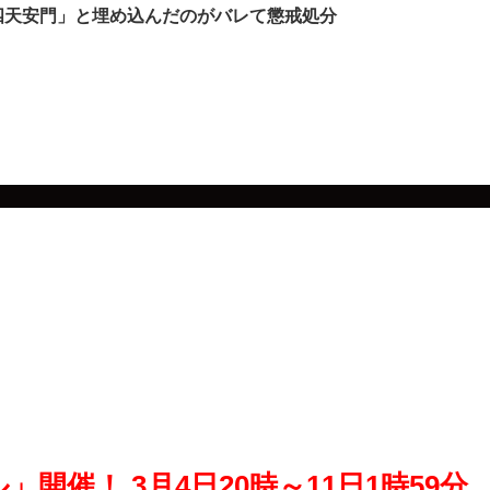
六四天安門」と埋め込んだのがバレて懲戒処分
催！ 3月4日20時～11日1時59分