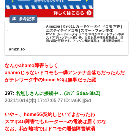
Amazon | KY-01L カードケータイ ドコモ 本体 |
エヌテイテイドコモ | スマートフォン本体
KY-01L カードケータイ ドコモ 本体がスマートフォン本体
ストアでいつでもお買い得。当日お急ぎ便対象商品は、当
日お届け可能です。アマゾン配送商品は、通常配送無料
（一部除く）。
amzn.to
なんかahamo障害らしく
ahamoじゃないドコモも一瞬アンテナ全落ちだったんだ
がテレワーク中のhome 5Gは無事だった謎
397:
名無しさんに接続中… (ｽｯﾌﾟ Sdea-8IsZ)
2021/10/14(木) 17:47:05.77 ID:lw6KljjSd
いや～、home5G契約しといてよかったわ
スマホ4G障害でもルーターへの電波は届くのな
なお、我が地域ではドコモの通信障害解消