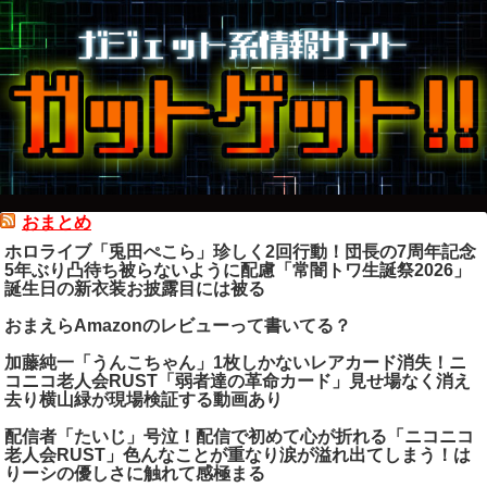
おまとめ
ホロライブ「兎田ぺこら」珍しく2回行動！団長の7周年記念
5年ぶり凸待ち被らないように配慮「常闇トワ生誕祭2026」
誕生日の新衣装お披露目には被る
おまえらAmazonのレビューって書いてる？
加藤純一「うんこちゃん」1枚しかないレアカード消失！ニ
コニコ老人会RUST「弱者達の革命カード」見せ場なく消え
去り横山緑が現場検証する動画あり
配信者「たいじ」号泣！配信で初めて心が折れる「ニコニコ
老人会RUST」色んなことが重なり涙が溢れ出てしまう！は
りーシの優しさに触れて感極まる