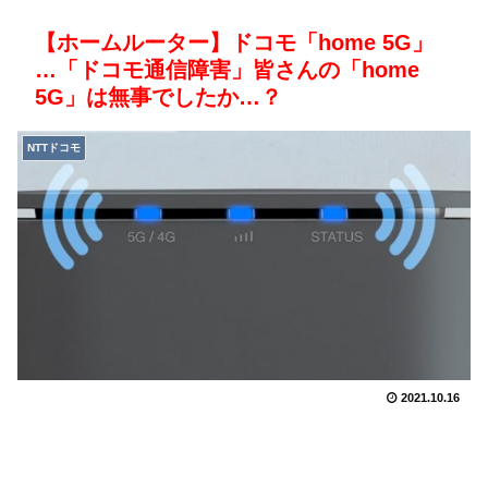
【ホームルーター】ドコモ「home 5G」
…「ドコモ通信障害」皆さんの「home
5G」は無事でしたか…？
NTTドコモ
2021.10.16