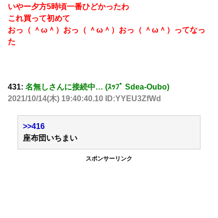
いやー夕方5時頃一番ひどかったわ
これ買って初めて
おっ（ ＾ω＾）おっ（ ＾ω＾）おっ（ ＾ω＾）ってなっ
た
431:
名無しさんに接続中… (ｽｯﾌﾟ Sdea-Oubo)
2021/10/14(木) 19:40:40.10 ID:YYEU3ZfWd
>>416
座布団いちまい
スポンサーリンク