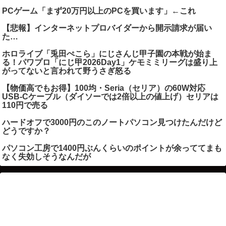
PCゲーム「まず20万円以上のPCを買います」←これ
【悲報】インターネットプロバイダーから開示請求が届い
た…
ホロライブ「兎田ぺこら」にじさんじ甲子園の本戦が始ま
る！パワプロ「にじ甲2026Day1」ケモミミリーグは盛り上
がってないと言われて野うさぎ怒る
【物価高でもお得】100均・Seria（セリア）の60W対応
USB-Cケーブル（ダイソーでは2倍以上の値上げ）セリアは
110円で売る
ハードオフで3000円のこのノートパソコン見つけたんだけど
どうですか？
パソコン工房で1400円ぶんくらいのポイントが余っててまも
なく失効しそうなんだが