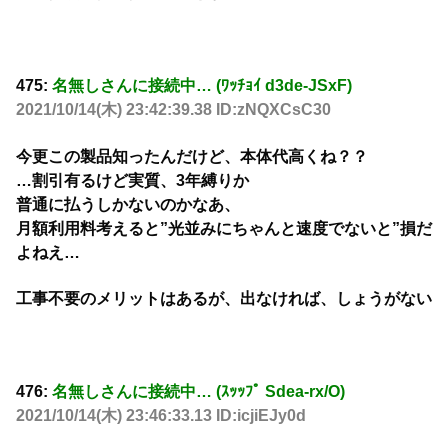
475:
名無しさんに接続中… (ﾜｯﾁｮｲ d3de-JSxF)
2021/10/14(木) 23:42:39.38 ID:zNQXCsC30
今更この製品知ったんだけど、本体代高くね？？
…割引有るけど実質、3年縛りか
普通に払うしかないのかなあ、
月額利用料考えると”光並みにちゃんと速度でないと”損だ
よねえ…
工事不要のメリットはあるが、出なければ、しょうがない
476:
名無しさんに接続中… (ｽｯｯﾌﾟ Sdea-rx/O)
2021/10/14(木) 23:46:33.13 ID:icjiEJy0d