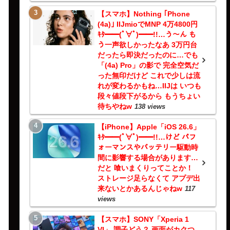
【スマホ】Nothing ｢Phone
(4a)｣ IIJmioでMNP 4万4800円
ｷﾀ━━(ﾟ∀ﾟ)━━!!…う～ん も
う一声欲しかったなあ 3万円台
だったら即決だったのに…でも
「(4a) Pro」の影で 完全空気だ
った無印だけど これで少しは流
れが変わるかもね…IIJは いつも
段々値段下がるから もうちょい
待ちやねw
138 views
【iPhone】Apple「iOS 26.6」
ｷﾀ━━(ﾟ∀ﾟ)━━!!…けど パフ
ォーマンスやバッテリー駆動時
間に影響する場合があります…
だと 喰いまくりってことか！
ストレージ足らなくて アプデ出
来ないとかあるんじゃねw
117
views
【スマホ】SONY「Xperia 1
VI」 調子どう？ 画面がカクつ