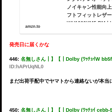
ノイキャン性能向上 / 
フトフィットレザーに
WH1000XM5 BM
amzn.to
Amazon Alexa
楽器・音響機器
発売日に届くかな
Amazon.co.jp: 
ッドホン WH-1000XM5
446:
名無しさん┃】【┃Dolby (ﾜｯﾁｮｲW bb5f-
Alexa搭載 / 通話性能
ID:hAPrUqNL0
ク / WH1000XM5 BM | 
まだ出荷手配中でヤマトから連絡ないが本当
450:
名無しさん┃】【┃Dolby (ﾜｯﾁｮｲ cebb-5