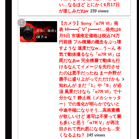
い…なるほど とにかく6月17日
が楽しみだねw
159 views
【カメラ】Sony「α7R VI」発
表 ｷﾀ━━(ﾟ∀ﾟ)━━!!…発売は6
月5日 市場推定価格は税込74万
円前後 フル積層の概念をぶっ壊
すような 速度だなw…う～ん 本
気で動体撮るなら「α7R VI」は
罠だなあw 完全積層で動体も行
けるなんてイメージを先行させ
たのは悪手だったね まー外野が
勝手に盛り上がってただけかも
知れんが まだ「1」や「9」が必
須 風景だけなら「α7R VI」で十
分かな？ 静止画（メカシャッタ
ー）での進化が明らかでないと
中途半端になりそう…高画素機
が欲しいけど 連写は不要って層
も多いと思う「α7R V」が再注
目されて売れ筋になるかも…安
くなるよね？
145 views