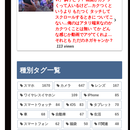
くって人いるけど…カクつくと
いうより もたつく タッチして
スクロールするときに ついてこ
ない…俺のはアタリ端末なのか
カクつくことは無い てか どん
な感じか動画でアゲてくれよ…
それとも ただのネガキャンか？
113 views
種別タグ一覧
スマホ
1670
カメラ
647
レンズ
167
ワイヤレスイヤホン
109
iPhone
85
スマートウォッチ
84
iOS
83
タブレット
70
車
68
自動車
67
生活
65
スマートフォン
62
福袋
50
IT関連
48