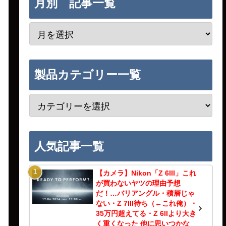
月別 記事一覧
製品カテゴリー一覧
人気記事一覧
【カメラ】Nikon「Z 6III」これ
が買わないヤツの理由予想
だ！…バリアングル・積層じゃ
ない・Z 7III待ち（←これ俺）・
35万円超えてる・Z 6IIより大き
く重くなった 他に思いつかな