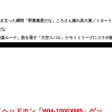
沸き立った瞬間「野糞最悪だな」ころさん撮れ高大賞ノミネー
だな
姫森ルーナ」筋を通す「大空スバル」ケモミミリーグにコラボ
ヘッドホン「WH-1000XM5」ゲッ