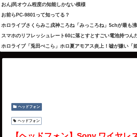
おんj民オウム程度の知能しかない模様
お前らPC-9801って知ってる？
ホロライブさくらみこ戌神ころね「みっころね」5chが最も
スマホのリフレッシュレート60に落とすとすごい電池持つん
ホロライブ「兎田ぺこら」ホロ夏アモアス炎上！嘘が嫌い「
ヘッドフォン
ヘッドフォン
【ヘッドフォン】Sony ワイヤレス