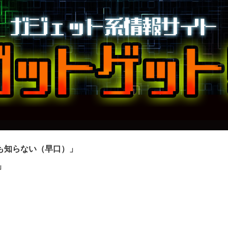
も知らない（早口）」
」