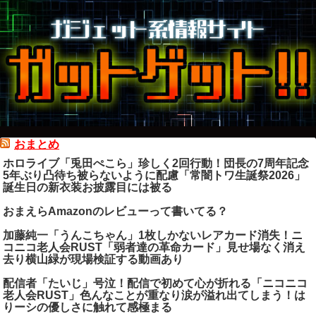
おまとめ
ホロライブ「兎田ぺこら」珍しく2回行動！団長の7周年記念
5年ぶり凸待ち被らないように配慮「常闇トワ生誕祭2026」
誕生日の新衣装お披露目には被る
おまえらAmazonのレビューって書いてる？
加藤純一「うんこちゃん」1枚しかないレアカード消失！ニ
コニコ老人会RUST「弱者達の革命カード」見せ場なく消え
去り横山緑が現場検証する動画あり
配信者「たいじ」号泣！配信で初めて心が折れる「ニコニコ
老人会RUST」色んなことが重なり涙が溢れ出てしまう！は
りーシの優しさに触れて感極まる