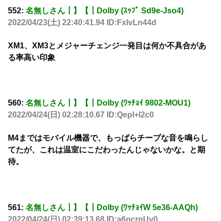
552:
名無しさん┃】【┃Dolby (ｽｯﾌﾟ Sd9e-Jso4)
2022/04/23(土) 22:40:41.94 ID:FxlvLn44d
XM1、XM3とメジャーチェンジ一発目は何か不具合があ
る率高い印象
560:
名無しさん┃】【┃Dolby (ﾜｯﾁｮｲ 9802-MOU1)
2022/04/24(日) 02:28:10.67 ID:Qepl+I2c0
M4まではモバイル機器で、もっぱらチープな音を鳴らし
てたが、これは温室にこだわったんじゃないかな。と期
待。
561:
名無しさん┃】【┃Dolby (ﾜｯﾁｮｲW 5e36-AAQh)
2022/04/24(日) 02:39:13.68 ID:a6pcrpUv0