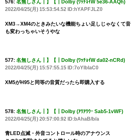
576:
名無しさん┃】【┃Dolby (ﾜｯﾁｮｲW 5e36-AAQh)
2022/04/25(月) 15:53:54.52 ID:hYAPFJLZ0
XM3→XM4のときみたいな機能ちょい足しじゃなくて音
も変わっちゃいそうやな
577:
名無しさん┃】【┃Dolby (ﾜｯﾁｮｲW da02-nCRd)
2022/04/25(月) 15:57:55.15 ID:7oYlblaC0
XM5がH95と同等の音質だったら即購入する
578:
名無しさん┃】【┃Dolby (ｱｳｱｳｳｰ Sab5-1vWF)
2022/04/25(月) 20:57:00.92 ID:bAhaB/b/a
青LED点滅・外音コントロール時のアナウンス