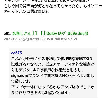
マルチポイントONにすると更に悪化するのも酷い
もし今回で音声面が何とかなってなかったら、もうソニー
のヘッドホンは選ばないわ
581:
名無しさん┃】【┃Dolby (ｽｯﾌﾟ Sd9e-Jso4)
2022/04/26(火) 02:11:05.85 ID:hKnpL9b6d
>>575
これだけ外来ノイズを消して物理的な意味でSN
比稼げるとなると、ピュアオーディオ的な観点か
らもデジタルNCは有用な技術だと思うし、
signatureブランドで超本気のNCヘッドホン出し
て欲しいわ
アンプが一体になってるからアンプ込みでしっか
り音作りできるのも利点だと思うし