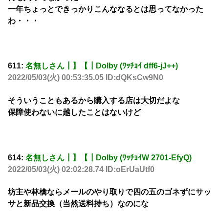
一年ちょっとできっかりこんななるとは思ってなかった
わ・・・
611:
名無しさん┃】【┃Dolby (ﾜｯﾁｮｲ dff6-jJ++)
2022/05/03(火) 00:53:35.05 ID:dQKsCw9N0
そういうこともあるから購入する店は大切だよな
保障使わないに越したことはないけど
614:
名無しさん┃】【┃Dolby (ﾜｯﾁｮｲW 2701-EfyQ)
2022/05/03(火) 02:02:28.74 ID:oErUaUtf0
坊主や林檎ならメールのやり取りで四の五のゴネずにサッ
サと新品交換（当然送料持ち）なのにな