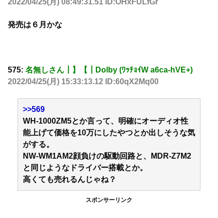
2022/04/25(月) 08:49:31.51 ID:OHxFULfGr
発売は６月かな
575:
名無しさん┃】【┃Dolby (ﾜｯﾁｮｲW a6ca-hVE+)
2022/04/25(月) 15:33:13.12 ID:60qX2Mq00
>>569
WH-1000ZM5とか言って、明確にオーディオ性
能上げて価格を10万にしたやつとか出しそうな気
がする。
NW-WM1AM2顔負けの駆動回路と、MDR-Z7M2
と同じようなドライバー搭載とか。
高くても売れるんじゃね？
スポンサーリンク