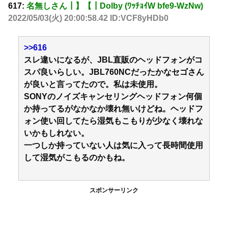
617:
名無しさん┃】【┃Dolby (ﾜｯﾁｮｲW bfe9-WzNw)
2022/05/03(火) 20:00:58.42 ID:VCF8yHDb0
>>616
スレ違いになるが、JBL直販のヘッドフォンがコ
スパ良いらしい。JBL760NCだったかなセゴさん
が良いと言ってたので。私は未使用。
SONYのノイズキャンセリングヘッドフォン何個
か持ってるがなかなか壊れ無いけどね。ヘッドフ
ォン使い回してたら湿気もこもりが少なく壊れな
いかもしれない。
一つしか持っていない人は気に入って長時間使用
して湿気がこもるのかもね。
スポンサーリンク