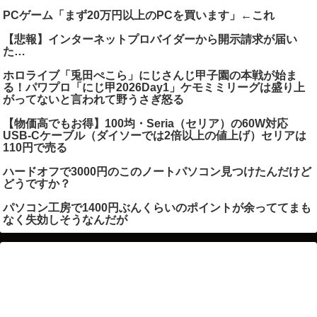
PCゲーム「まず20万円以上のPCを買います」←これ
【悲報】インターネットプロバイダーから開示請求が届い
た…
ホロライブ「兎田ぺこら」にじさんじ甲子園の本戦が始ま
る！パワプロ「にじ甲2026Day1」ケモミミリーグは盛り上
がってないと言われて野うさぎ怒る
【物価高でもお得】100均・Seria（セリア）の60W対応
USB-Cケーブル（ダイソーでは2倍以上の値上げ）セリアは
110円で売る
ハードオフで3000円のこのノートパソコン見つけたんだけど
どうですか？
パソコン工房で1400円ぶんくらいのポイントが余っててまも
なく失効しそうなんだが