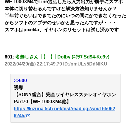
WF-1000XM4でLine通話したら入力出力が勝手にスマホ
本体に切り替わるんですけど解決方法知りませんか？
半年前ぐらいはできてたのにいつの間にかできなくなった
からソフトのアプデのせいかと思ったんですが・・・
スマホはpixel4a、イヤホンのリセットは試し済みです
601:
名無しさん┃】【┃Dolby (ﾆｸｸｴ Sd94-Kc9v)
2022/04/29(金) 22:17:49.79 ID:/pmULs5DdNIKU
>>600
誘導
【SONY総合】完全ワイヤレスステレオイヤホン
Part70【WF-1000XM4他】
https://kizuna.5ch.net/test/read.cgi/wm/165062
6245/