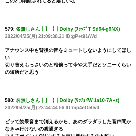
この2つ削除されてると嬉しいな
579:
名無しさん┃】【┃Dolby (ｽｯｯﾌﾟT Sd94-g9NX)
2022/04/25(月) 21:09:38.21 ID:gP+t91/Wd
アナウンス中も背後の音をミュートしないようにしてほし
い
切り替えもっさいのと相俟って今や大手だとソニーくらい
の短所だと思う
580:
名無しさん┃】【┃Dolby (ﾜｯﾁｮｲW 1a10-7A+z)
2022/04/25(月) 23:44:44.56 ID:mp4eOe0v0
ピッて効果音まで消えるから、あのダラダラした音声聞か
なきゃ行けないの糞過ぎる