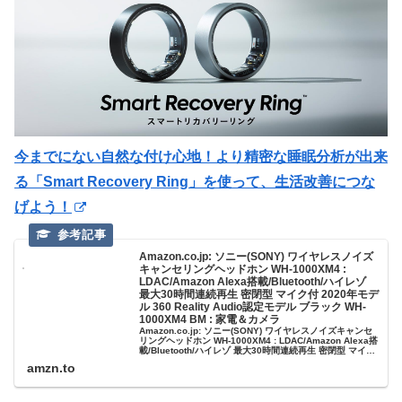
今までにない自然な付け心地！より精密な睡眠分析が出来
る「Smart Recovery Ring」を使って、生活改善につな
げよう！
Amazon.co.jp: ソニー(SONY) ワイヤレスノイズ
キャンセリングヘッドホン WH-1000XM4 :
LDAC/Amazon Alexa搭載/Bluetooth/ハイレゾ
最大30時間連続再生 密閉型 マイク付 2020年モデ
ル 360 Reality Audio認定モデル ブラック WH-
1000XM4 BM : 家電＆カメラ
Amazon.co.jp: ソニー(SONY) ワイヤレスノイズキャンセ
リングヘッドホン WH-1000XM4 : LDAC/Amazon Alexa搭
載/Bluetooth/ハイレゾ 最大30時間連続再生 密閉型 マイク
付 2020年モデル 360 Reality Audio認定モデル ブラック
amzn.to
WH-1000XM4...