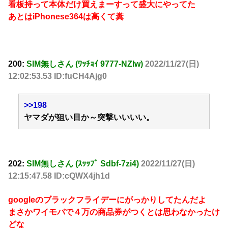
看板持って本体だけ買えまーすって盛大にやってた
あとはiPhonese364は高くて糞
200:
SIM無しさん (ﾜｯﾁｮｲ 9777-NZIw)
2022/11/27(日)
12:02:53.53 ID:fuCH4Ajg0
>>198
ヤマダが狙い目か～突撃いいいい。
202:
SIM無しさん (ｽｯｯﾌﾟ Sdbf-7zi4)
2022/11/27(日)
12:15:47.58 ID:cQWX4jh1d
googleのブラックフライデーにがっかりしてたんだよ
まさかワイモバで４万の商品券がつくとは思わなかったけ
どな