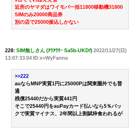
近所のヤマダはワイモバ一括11800移動機31800
SIMのみ20000商品券
別の店で25000振込しかない
228:
SIM無しさん (ｱｳｱｳｳｰ Sa5b-UKDf)
2022/11/27(日)
13:07:33.04 ID:x+WyFanna
>>222
auならMNP実質1円に25000Pは関東圏外でも普
通
残債25440だから実質441円
そこで25440円をauPayカード払いなら5％バッ
クで実質マイナス、2年間以上割賦枠食われるが