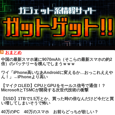
おまとめ
中国の最新スマホ遂に9070mAh（そこらの最新スマホの約2
倍）のバッテリーを積んでしまうｗｗｗ
ワイ「iPhone高いなあAndroidに変えるか…おっこれええや
ん！」→iPhoneより高い
【マイクロLED】CPUとGPUをモールス信号で通信！？
MicrosoftとTSMCが開発する次世代技術の衝撃
【SSD】1TBで1.5万とか、買った時の倍なんだけど今だと買
い増してしまいそうで怖い
40万のPC 40万のスマホ お前らどっちが欲しい？