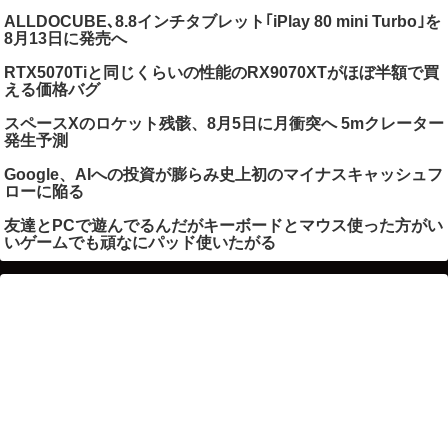
ALLDOCUBE､8.8インチタブレット｢iPlay 80 mini Turbo｣を
8月13日に発売へ
RTX5070Tiと同じくらいの性能のRX9070XTがほぼ半額で買
える価格バグ
スペースXのロケット残骸、8月5日に月衝突へ 5mクレーター
発生予測
Google、AIへの投資が膨らみ史上初のマイナスキャッシュフ
ローに陥る
友達とPCで遊んでるんだがキーボードとマウス使った方がい
いゲームでも頑なにパッド使いたがる