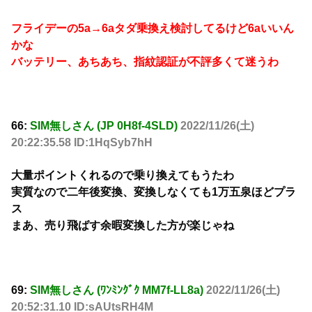
フライデーの5a→6aタダ乗換え検討してるけど6aいいん
かな
バッテリー、あちあち、指紋認証が不評多くて迷うわ
66:
SIM無しさん (JP 0H8f-4SLD)
2022/11/26(土)
20:22:35.58 ID:1HqSyb7hH
大量ポイントくれるので乗り換えてもうたわ
実質なので二年後変換、変換しなくても1万五泉ほどプラ
ス
まあ、売り飛ばす余暇変換した方が楽じゃね
69:
SIM無しさん (ﾜﾝﾐﾝｸﾞｸ MM7f-LL8a)
2022/11/26(土)
20:52:31.10 ID:sAUtsRH4M