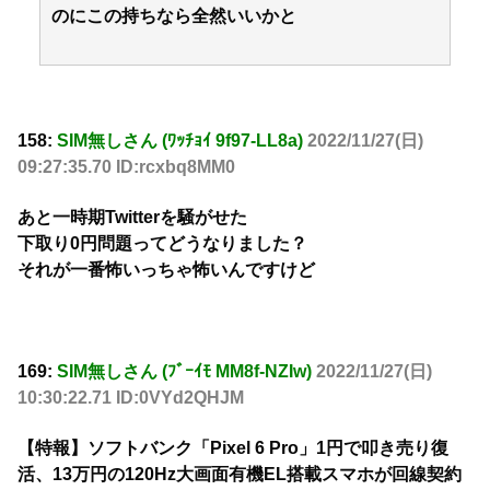
のにこの持ちなら全然いいかと
158:
SIM無しさん (ﾜｯﾁｮｲ 9f97-LL8a)
2022/11/27(日)
09:27:35.70 ID:rcxbq8MM0
あと一時期Twitterを騒がせた
下取り0円問題ってどうなりました？
それが一番怖いっちゃ怖いんですけど
169:
SIM無しさん (ﾌﾞｰｲﾓ MM8f-NZIw)
2022/11/27(日)
10:30:22.71 ID:0VYd2QHJM
【特報】ソフトバンク「Pixel 6 Pro」1円で叩き売り復
活、13万円の120Hz大画面有機EL搭載スマホが回線契約