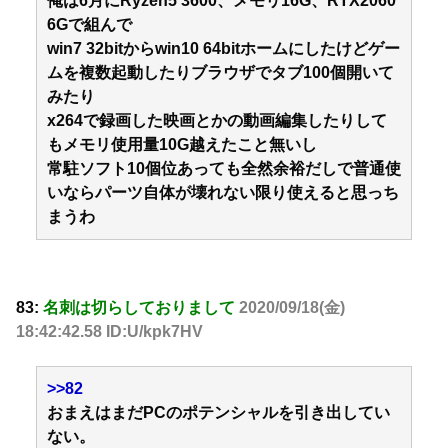
俺は6月にRyzen5 3600、メモリ16G、RTX2060
6Gで組んで
win7 32bitからwin10 64bitホームにしたけどゲー
ムを複数起動したりブラウザでタブ100個開いて
みたり
x264で録画した映画とかの動画編集したりして
もメモリ使用量10G越えたこと無いし
常駐ソフト10個位あっても全然余裕だしで普通使
いならパーツ自体が壊れない限り使えると思っち
まうわ
83:
名刺は切らしておりまして
2020/09/18(金)
18:42:42.58 ID:U/kpk7HV
>>82
おまえはまだPCのポテンシャルを引き出してい
ない。