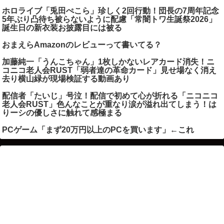
ホロライブ「兎田ぺこら」珍しく2回行動！団長の7周年記念
5年ぶり凸待ち被らないように配慮「常闇トワ生誕祭2026」
誕生日の新衣装お披露目には被る
おまえらAmazonのレビューって書いてる？
加藤純一「うんこちゃん」1枚しかないレアカード消失！ニ
コニコ老人会RUST「弱者達の革命カード」見せ場なく消え
去り横山緑が現場検証する動画あり
配信者「たいじ」号泣！配信で初めて心が折れる「ニコニコ
老人会RUST」色んなことが重なり涙が溢れ出てしまう！は
りーシの優しさに触れて感極まる
PCゲーム「まず20万円以上のPCを買います」←これ