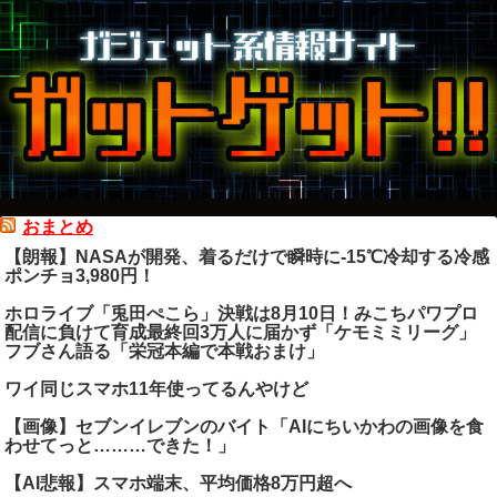
おまとめ
【朗報】NASAが開発、着るだけで瞬時に-15℃冷却する冷感
ポンチョ3,980円！
ホロライブ「兎田ぺこら」決戦は8月10日！みこちパワプロ
配信に負けて育成最終回3万人に届かず「ケモミミリーグ」
フブさん語る「栄冠本編で本戦おまけ」
ワイ同じスマホ11年使ってるんやけど
【画像】セブンイレブンのバイト「AIにちいかわの画像を食
わせてっと………できた！」
【AI悲報】スマホ端末、平均価格8万円超へ