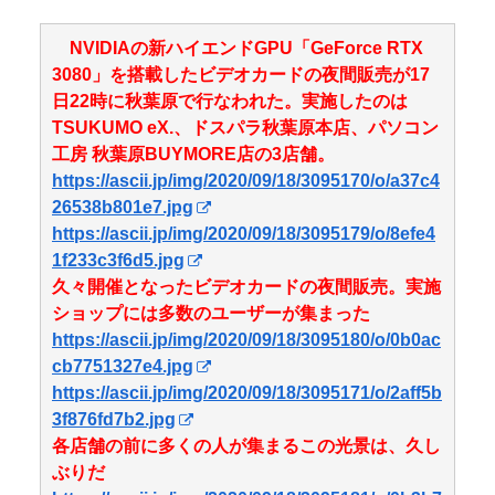
NVIDIAの新ハイエンドGPU「GeForce RTX
3080」を搭載したビデオカードの夜間販売が17
日22時に秋葉原で行なわれた。実施したのは
TSUKUMO eX.、ドスパラ秋葉原本店、パソコン
工房 秋葉原BUYMORE店の3店舗。
https://ascii.jp/img/2020/09/18/3095170/o/a37c4
26538b801e7.jpg
https://ascii.jp/img/2020/09/18/3095179/o/8efe4
1f233c3f6d5.jpg
久々開催となったビデオカードの夜間販売。実施
ショップには多数のユーザーが集まった
https://ascii.jp/img/2020/09/18/3095180/o/0b0ac
cb7751327e4.jpg
https://ascii.jp/img/2020/09/18/3095171/o/2aff5b
3f876fd7b2.jpg
各店舗の前に多くの人が集まるこの光景は、久し
ぶりだ