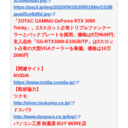
3cffbedf6a0.jpg
https://ascii.jp/img/2020/09/18/3095169/o/153f6
aead5ce8d9d.jpg
「ZOTAC GAMING GeForce RTX 3080
Trinity」。2.5スロット占有トリプルファンクー
ラーとバックプレートを採用。価格は9万9649円;
玄人志向「GG-RTX3080-E10GB/TP」は3スロッ
ト占有の大型VGAクーラーを装備。価格は10万
2080円
【関連サイト】
NVIDIA
https://www.nvidia.com/ja-jp/
【取材協力】
ツクモ
http://shop.tsukumo.co.jp/
ドスパラ
http://www.dospara.co.jp/top/
パソコン工房 秋葉原 BUY MORE店