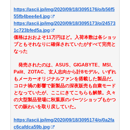
https://ascii.jp/img/2020/09/18/3095176/o/b56f5
55fb4bee4e4.jpg
https://ascii.jp/img/2020/09/18/3095173/o/24573
1c723bfed5a.jpg
価格はおおよそ11万円ほど。入荷本数は各ショッ
プともそれなりに確保されていたがすべて完売と
なった
発売されたのは、ASUS、GIGABYTE、MSI、
Palit、ZOTAC、玄人志向から計8モデル。いずれ
もメーカーオリジナルファンを搭載した製品だ。
コロナ禍の影響で新製品の深夜販売も自粛モード
となっていたが、ここにきてこちらも解禁。久々
の大型製品登場に秋葉原のパーツショップもかつ
ての賑わいを取り戻していた。
https://ascii.jp/img/2020/09/18/3095174/o/0a2fa
c6cafdca59b.jpg