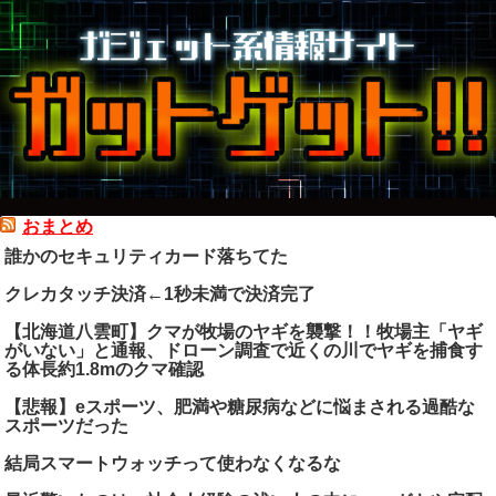
おまとめ
誰かのセキュリティカード落ちてた
クレカタッチ決済←1秒未満で決済完了
【北海道八雲町】クマが牧場のヤギを襲撃！！牧場主「ヤギ
がいない」と通報、ドローン調査で近くの川でヤギを捕食す
る体長約1.8mのクマ確認
【悲報】eスポーツ、肥満や糖尿病などに悩まされる過酷な
スポーツだった
結局スマートウォッチって使わなくなるな