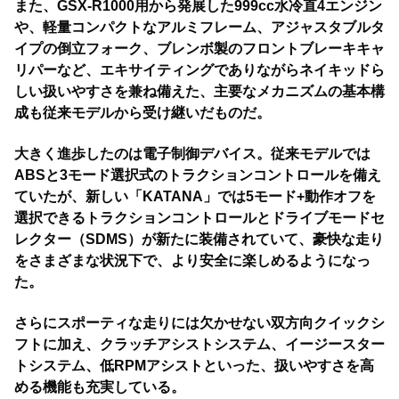
また、GSX-R1000用から発展した999cc水冷直4エンジン
や、軽量コンパクトなアルミフレーム、アジャスタブルタ
イプの倒立フォーク、ブレンボ製のフロントブレーキキャ
リパーなど、エキサイティングでありながらネイキッドら
しい扱いやすさを兼ね備えた、主要なメカニズムの基本構
成も従来モデルから受け継いだものだ。
大きく進歩したのは電子制御デバイス。従来モデルでは
ABSと3モード選択式のトラクションコントロールを備え
ていたが、新しい「KATANA」では5モード+動作オフを
選択できるトラクションコントロールとドライブモードセ
レクター（SDMS）が新たに装備されていて、豪快な走り
をさまざまな状況下で、より安全に楽しめるようになっ
た。
さらにスポーティな走りには欠かせない双方向クイックシ
フトに加え、クラッチアシストシステム、イージースター
トシステム、低RPMアシストといった、扱いやすさを高
める機能も充実している。