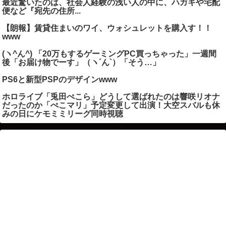
最近驚いたのは、社会人経験の浅い人の中に、ハガキや宅配
便など『宛先の住所...
【朗報】賃貸住まいのワイ、ウォシュレットを購入す！！
www
(ヽ^ん^) 「20万もするゲーミングPC買っちゃった」一週間
後「お届け物でーす」（ヽ´ん`）「そう…」
PS6と新型PSPのデザインwww
ホロライブ「兎田ぺこら」どうして選ばれたのは響咲リオナ
だったのか「ぺこマリ」予定変更して出演！大空スバルも休
みの日にケモミミリーグ同時視聴