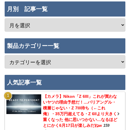
月別 記事一覧
製品カテゴリー一覧
人気記事一覧
【カメラ】Nikon「Z 6III」これが買わな
いヤツの理由予想だ！…バリアングル・
積層じゃない・Z 7III待ち（←これ
俺）・35万円超えてる・Z 6IIより大きく
重くなった 他に思いつかない…なるほど
とにかく6月17日が楽しみだねw
159