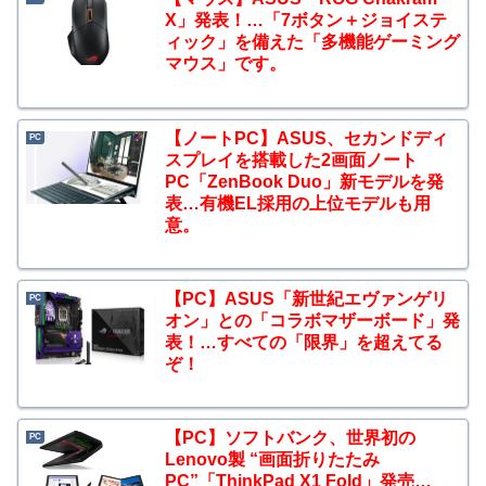
X」発表！…「7ボタン＋ジョイステ
ィック」を備えた「多機能ゲーミング
マウス」です。
【ノートPC】ASUS、セカンドディ
PC
スプレイを搭載した2画面ノート
PC「ZenBook Duo」新モデルを発
表…有機EL採用の上位モデルも用
意。
【PC】ASUS「新世紀エヴァンゲリ
PC
オン」との「コラボマザーボード」発
表！…すべての「限界」を超えてる
ぞ！
【PC】ソフトバンク、世界初の
PC
Lenovo製 “画面折りたたみ
PC”「ThinkPad X1 Fold」発売…