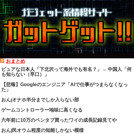
おまとめ
ピュアな日本人「下北沢って海外でも有名？」→ 中国人「何
も知らない（早口）」
【悲報】Googleのエンジニア「AIで仕事がつまらなくなっ
た」
おんjオナホ半分までしか入らない部
ゲームコントローラー地味に高くなる
六年前に10万のペンタブ買ったワイの成長記録見てや
おんj民オウム程度の知能しかない模様