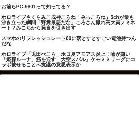
お前らPC-9801って知ってる？
ホロライブさくらみこ戌神ころね「みっころね」5chが最も
沸き立った瞬間「野糞最悪だな」ころさん撮れ高大賞ノミネ
ート？みこちから発言を引き出す
スマホのリフレッシュレート60に落とすとすごい電池持つん
だな
ホロライブ「兎田ぺこら」ホロ夏アモアス炎上！嘘が嫌い
「姫森ルーナ」筋を通す「大空スバル」ケモミミリーグにコ
ラボ被せることへ抗議の意思表示か