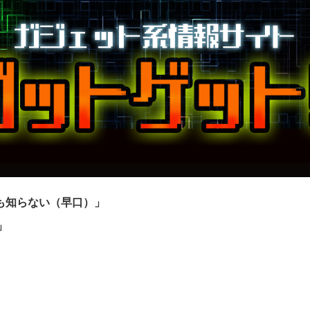
も知らない（早口）」
」