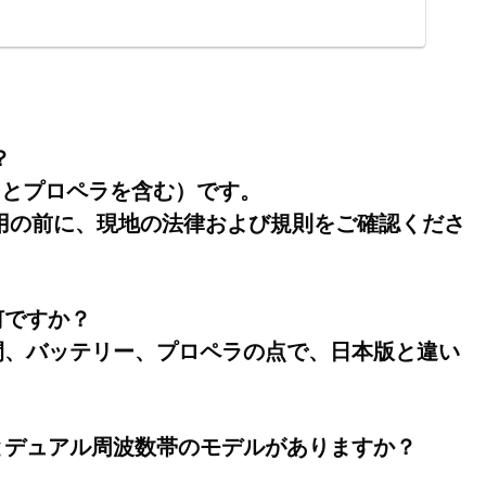
JI Mini 2、リモートID対応、折りたたみ可能な超軽量ドロー
載3軸ジンバル、12MP、飛行時間18分、OcuSync
D動画伝送、クイックショット、初心者向けドローン、グレ
？
ッテリーとプロペラを含む）です。
用の前に、現地の法律および規則をご確認くださ
は何ですか？
動時間、バッテリー、プロペラの点で、日本版と違い
デルとデュアル周波数帯のモデルがありますか？