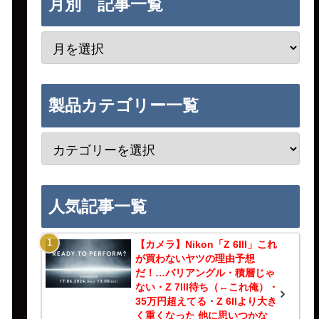
月別 記事一覧
製品カテゴリー一覧
人気記事一覧
【カメラ】Nikon「Z 6III」これ
が買わないヤツの理由予想
だ！…バリアングル・積層じゃ
ない・Z 7III待ち（←これ俺）・
35万円超えてる・Z 6IIより大き
く重くなった 他に思いつかな