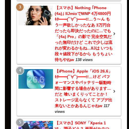
【スマホ】Nothing ｢Phone
(4a)｣ IIJmioでMNP 4万4800円
ｷﾀ━━(ﾟ∀ﾟ)━━!!…う～ん も
う一声欲しかったなあ 3万円台
だったら即決だったのに…でも
「(4a) Pro」の影で 完全空気だ
った無印だけど これで少しは流
れが変わるかもね…IIJは いつも
段々値段下がるから もうちょい
待ちやねw
138 views
【iPhone】Apple「iOS 26.6」
ｷﾀ━━(ﾟ∀ﾟ)━━!!…けど パフ
ォーマンスやバッテリー駆動時
間に影響する場合があります…
だと 喰いまくりってことか！
ストレージ足らなくて アプデ出
来ないとかあるんじゃねw
117
views
【スマホ】SONY「Xperia 1
VI」 調子どう？ 画面がカクつ