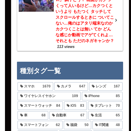
くって人いるけど…カクつくと
いうより もたつく タッチして
スクロールするときに ついてこ
ない…俺のはアタリ端末なのか
カクつくことは無い てか どん
な感じか動画でアゲてくれよ…
それとも ただのネガキャンか？
113 views
種別タグ一覧
スマホ
1670
カメラ
647
レンズ
167
ワイヤレスイヤホン
109
iPhone
85
スマートウォッチ
84
iOS
83
タブレット
70
車
68
自動車
67
生活
65
スマートフォン
62
福袋
50
IT関連
48