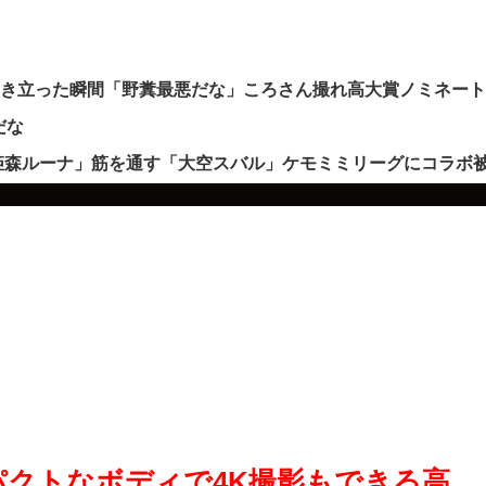
沸き立った瞬間「野糞最悪だな」ころさん撮れ高大賞ノミネー
だな
姫森ルーナ」筋を通す「大空スバル」ケモミミリーグにコラボ
ンパクトなボディで4K撮影もできる高