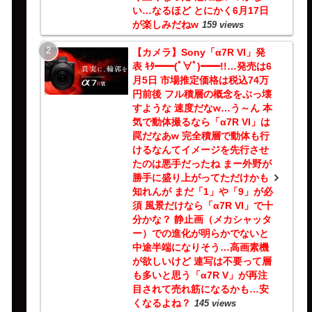
い…なるほど とにかく6月17日
が楽しみだねw
159 views
【カメラ】Sony「α7R VI」発
表 ｷﾀ━━(ﾟ∀ﾟ)━━!!…発売は6
月5日 市場推定価格は税込74万
円前後 フル積層の概念をぶっ壊
すような 速度だなw…う～ん 本
気で動体撮るなら「α7R VI」は
罠だなあw 完全積層で動体も行
けるなんてイメージを先行させ
たのは悪手だったね まー外野が
勝手に盛り上がってただけかも
知れんが まだ「1」や「9」が必
須 風景だけなら「α7R VI」で十
分かな？ 静止画（メカシャッタ
ー）での進化が明らかでないと
中途半端になりそう…高画素機
が欲しいけど 連写は不要って層
も多いと思う「α7R V」が再注
目されて売れ筋になるかも…安
くなるよね？
145 views