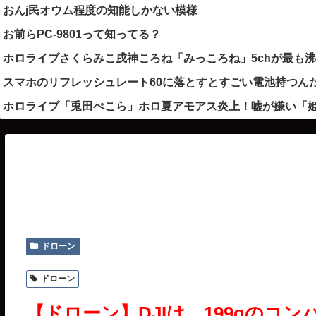
おんj民オウム程度の知能しかない模様
お前らPC-9801って知ってる？
ホロライブさくらみこ戌神ころね「みっころね」5chが最も
スマホのリフレッシュレート60に落とすとすごい電池持つん
ホロライブ「兎田ぺこら」ホロ夏アモアス炎上！嘘が嫌い「
ドローン
ドローン
【ドローン】DJIは、199gのコ