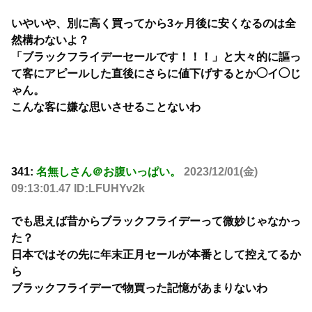
いやいや、別に高く買ってから3ヶ月後に安くなるのは全
然構わないよ？
「ブラックフライデーセールです！！！」と大々的に謳っ
て客にアピールした直後にさらに値下げするとか◯イ◯じ
ゃん。
こんな客に嫌な思いさせることないわ
341:
名無しさん＠お腹いっぱい。
2023/12/01(金)
09:13:01.47 ID:LFUHYv2k
でも思えば昔からブラックフライデーって微妙じゃなかっ
た？
日本ではその先に年末正月セールが本番として控えてるか
ら
ブラックフライデーで物買った記憶があまりないわ