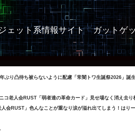
5年ぶり凸待ち被らないように配慮「常闇トワ生誕祭2026」誕
ニコ老人会RUST「弱者達の革命カード」見せ場なく消え去り
人会RUST」色んなことが重なり涙が溢れ出てしまう！はり
…