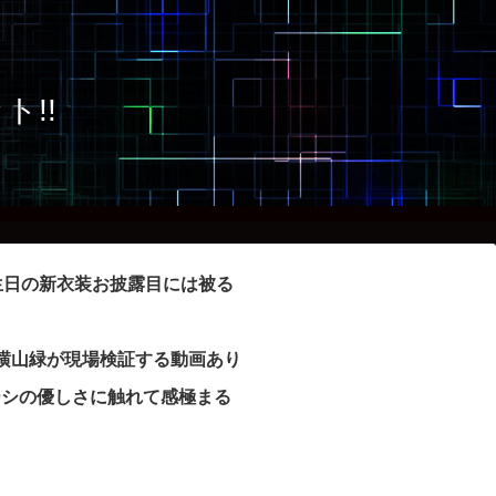
生日の新衣装お披露目には被る
横山緑が現場検証する動画あり
ーシの優しさに触れて感極まる