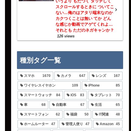
いうより もたつく タッチして
スクロールするときに ついてこ
ない…俺のはアタリ端末なのか
カクつくことは無い てか どん
な感じか動画でアゲてくれよ…
それとも ただのネガキャンか？
126 views
種別タグ一覧
スマホ
1670
カメラ
647
レンズ
167
ワイヤレスイヤホン
109
iPhone
85
スマートウォッチ
84
iOS
83
タブレット
70
車
68
自動車
67
生活
65
スマートフォン
62
福袋
50
IT関連
48
ホームルーター
47
管理人便り
47
Amazon
45