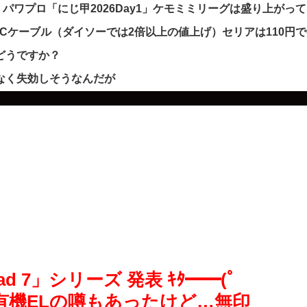
ワプロ「にじ甲2026Day1」ケモミミリーグは盛り上がっ
SB-Cケーブル（ダイソーでは2倍以上の値上げ）セリアは110円
どうですか？
なく失効しそうなんだが
ad 7」シリーズ 発表 ｷﾀ━━(ﾟ
ズは有機ELの噂もあったけど…無印