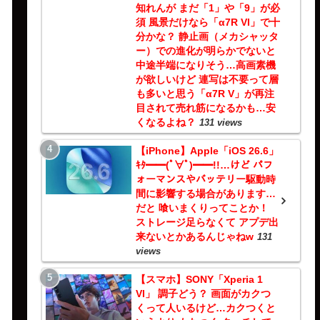
知れんが まだ「1」や「9」が必
須 風景だけなら「α7R VI」で十
分かな？ 静止画（メカシャッタ
ー）での進化が明らかでないと
中途半端になりそう…高画素機
が欲しいけど 連写は不要って層
も多いと思う「α7R V」が再注
目されて売れ筋になるかも…安
くなるよね？
131 views
【iPhone】Apple「iOS 26.6」
ｷﾀ━━(ﾟ∀ﾟ)━━!!…けど パフ
ォーマンスやバッテリー駆動時
間に影響する場合があります…
だと 喰いまくりってことか！
ストレージ足らなくて アプデ出
来ないとかあるんじゃねw
131
views
【スマホ】SONY「Xperia 1
VI」 調子どう？ 画面がカクつ
くって人いるけど…カクつくと