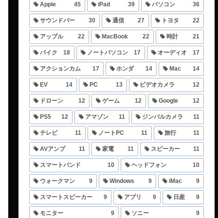
Apple
45
iPad
39
パソコン
36
サウンドバー
30
通信
27
トヨタ
22
アップル
22
MacBook
22
時計
21
バイク
18
ノートパソコン
17
オーディオ
17
アクションカム
17
ホンダ
14
Mac
14
EV
14
PC
13
ビデオカメラ
12
ドローン
12
ゲーム
12
Google
12
PS5
12
アマゾン
11
ジンバルカメラ
11
テレビ
11
ノートPC
11
旅行
11
AVアンプ
11
家電
11
スピーカー
11
スマートバンド
10
ヘッドフォン
10
ウォークマン
9
Windows
9
iMac
9
スマートスピーカー
9
アプリ
9
日産
9
モニター
9
ソニー
9