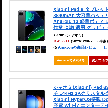
Xiaomi Pad 6 タブレット
8840mAh 大容量バッテリー
Android 13 軽量ボディ
作業 会議 適用 グラビ
xiaomi(シャオミ)
￥49,800
（2023/12/04 23:35時点
Amazonの商品レビュー・
Amazonで検索する
楽天市場で
シャオミ(Xiaomi) Pad 
チ 144Hz 3Kクリスタルク
Xiaomi HyperOS搭載 D
充電 Wi-Fi7 エンター