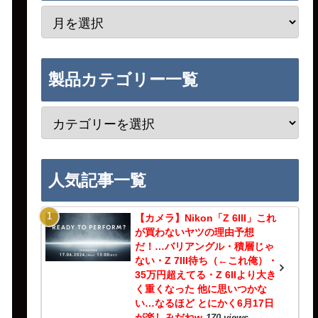
製品カテゴリー一覧
人気記事一覧
【カメラ】Nikon「Z 6III」これ
が買わないヤツの理由予想
だ！…バリアングル・積層じゃ
ない・Z 7III待ち（←これ俺）・
35万円超えてる・Z 6IIより大き
く重くなった 他に思いつかな
い…なるほど とにかく6月17日
が楽しみだねw
170 views