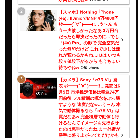
【スマホ】Nothing ｢Phone
(4a)｣ IIJmioでMNP 4万4800円
ｷﾀ━━(ﾟ∀ﾟ)━━!!…う～ん も
う一声欲しかったなあ 3万円台
だったら即決だったのに…でも
「(4a) Pro」の影で 完全空気だ
った無印だけど これで少しは流
れが変わるかもね…IIJは いつも
段々値段下がるから もうちょい
待ちやねw
140 views
【カメラ】Sony「α7R VI」発
表 ｷﾀ━━(ﾟ∀ﾟ)━━!!…発売は6
月5日 市場推定価格は税込74万
円前後 フル積層の概念をぶっ壊
すような 速度だなw…う～ん 本
気で動体撮るなら「α7R VI」は
罠だなあw 完全積層で動体も行
けるなんてイメージを先行させ
たのは悪手だったね まー外野が
勝手に盛り上がってただけかも