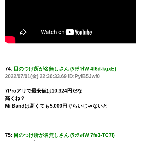
74:
目のつけ所が名無しさん (ﾜｯﾁｮｲW 4f6d-kgxE)
2022/07/01(金) 22:36:33.69 ID:PylB5Jwf0
7Proアリで最安値は10,324円だな
高くね？
Mi Bandは高くても5,000円ぐらいじゃないと
75:
目のつけ所が名無しさん (ﾜｯﾁｮｲW 7fe3-TC7l)