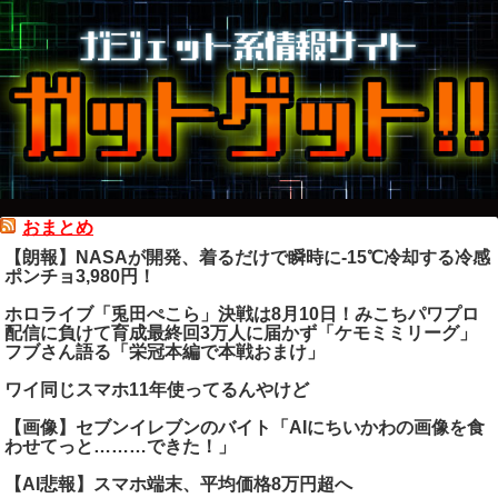
おまとめ
【朗報】NASAが開発、着るだけで瞬時に-15℃冷却する冷感
ポンチョ3,980円！
ホロライブ「兎田ぺこら」決戦は8月10日！みこちパワプロ
配信に負けて育成最終回3万人に届かず「ケモミミリーグ」
フブさん語る「栄冠本編で本戦おまけ」
ワイ同じスマホ11年使ってるんやけど
【画像】セブンイレブンのバイト「AIにちいかわの画像を食
わせてっと………できた！」
【AI悲報】スマホ端末、平均価格8万円超へ