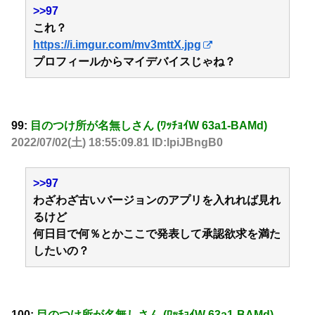
>>97
これ？
https://i.imgur.com/mv3mttX.jpg
プロフィールからマイデバイスじゃね？
99:
目のつけ所が名無しさん (ﾜｯﾁｮｲW 63a1-BAMd)
2022/07/02(土) 18:55:09.81 ID:lpiJBngB0
>>97
わざわざ古いバージョンのアプリを入れれば見れ
るけど
何日目で何％とかここで発表して承認欲求を満た
したいの？
100:
目のつけ所が名無しさん (ﾜｯﾁｮｲW 63a1-BAMd)