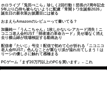
ホロライブ「兎田ぺこら」珍しく2回行動！団長の7周年記念
5年ぶり凸待ち被らないように配慮「常闇トワ生誕祭2026」
誕生日の新衣装お披露目には被る
おまえらAmazonのレビューって書いてる？
加藤純一「うんこちゃん」1枚しかないレアカード消失！ニ
コニコ老人会RUST「弱者達の革命カード」見せ場なく消え
去り横山緑が現場検証する動画あり
配信者「たいじ」号泣！配信で初めて心が折れる「ニコニコ
老人会RUST」色んなことが重なり涙が溢れ出てしまう！は
りーシの優しさに触れて感極まる
PCゲーム「まず20万円以上のPCを買います」←これ