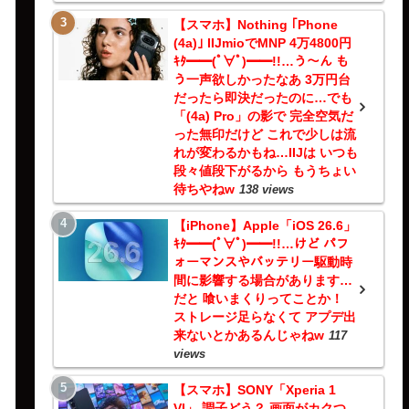
【スマホ】Nothing ｢Phone
(4a)｣ IIJmioでMNP 4万4800円
ｷﾀ━━(ﾟ∀ﾟ)━━!!…う～ん も
う一声欲しかったなあ 3万円台
だったら即決だったのに…でも
「(4a) Pro」の影で 完全空気だ
った無印だけど これで少しは流
れが変わるかもね…IIJは いつも
段々値段下がるから もうちょい
待ちやねw
138 views
【iPhone】Apple「iOS 26.6」
ｷﾀ━━(ﾟ∀ﾟ)━━!!…けど パフ
ォーマンスやバッテリー駆動時
間に影響する場合があります…
だと 喰いまくりってことか！
ストレージ足らなくて アプデ出
来ないとかあるんじゃねw
117
views
【スマホ】SONY「Xperia 1
VI」 調子どう？ 画面がカクつ