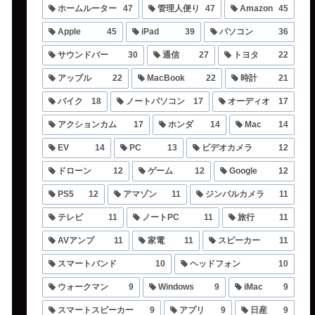
ホームルーター
47
管理人便り
47
Amazon
45
Apple
45
iPad
39
パソコン
36
サウンドバー
30
通信
27
トヨタ
22
アップル
22
MacBook
22
時計
21
バイク
18
ノートパソコン
17
オーディオ
17
アクションカム
17
ホンダ
14
Mac
14
EV
14
PC
13
ビデオカメラ
12
ドローン
12
ゲーム
12
Google
12
PS5
12
アマゾン
11
ジンバルカメラ
11
テレビ
11
ノートPC
11
旅行
11
AVアンプ
11
家電
11
スピーカー
11
スマートバンド
10
ヘッドフォン
10
ウォークマン
9
Windows
9
iMac
9
スマートスピーカー
9
アプリ
9
日産
9