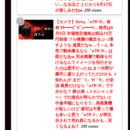
い…なるほど とにかく6月17日
が楽しみだねw
158 views
【カメラ】Sony「α7R VI」発
表 ｷﾀ━━(ﾟ∀ﾟ)━━!!…発売は6
月5日 市場推定価格は税込74万
円前後 フル積層の概念をぶっ壊
すような 速度だなw…う～ん 本
気で動体撮るなら「α7R VI」は
罠だなあw 完全積層で動体も行
けるなんてイメージを先行させ
たのは悪手だったね まー外野が
勝手に盛り上がってただけかも
知れんが まだ「1」や「9」が必
須 風景だけなら「α7R VI」で十
分かな？ 静止画（メカシャッタ
ー）での進化が明らかでないと
中途半端になりそう…高画素機
が欲しいけど 連写は不要って層
も多いと思う「α7R V」が再注
目されて売れ筋になるかも…安
くなるよね？
145 views