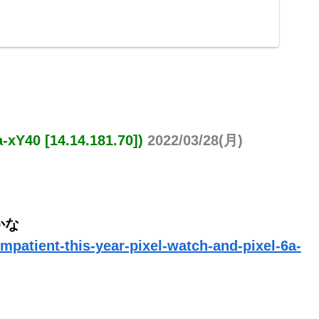
0 [14.14.181.70])
2022/03/28(月)
かな
impatient-this-year-pixel-watch-and-pixel-6a-