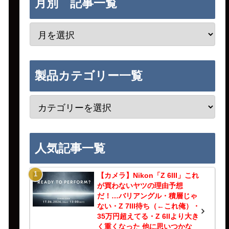
月別 記事一覧
製品カテゴリー一覧
人気記事一覧
【カメラ】Nikon「Z 6III」これ
が買わないヤツの理由予想
だ！…バリアングル・積層じゃ
ない・Z 7III待ち（←これ俺）・
35万円超えてる・Z 6IIより大き
く重くなった 他に思いつかな