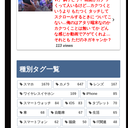
くって人いるけど…カクつくと
いうより もたつく タッチして
スクロールするときに ついてこ
ない…俺のはアタリ端末なのか
カクつくことは無い てか どん
な感じか動画でアゲてくれよ…
それとも ただのネガキャンか？
113 views
種別タグ一覧
スマホ
1670
カメラ
647
レンズ
167
ワイヤレスイヤホン
109
iPhone
85
スマートウォッチ
84
iOS
83
タブレット
70
車
68
自動車
67
生活
65
スマートフォン
62
福袋
50
IT関連
48