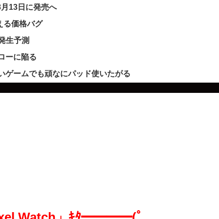
｣を8月13日に発売へ
買える価格バグ
ー発生予測
フローに陥る
いゲームでも頑なにパッド使いたがる
l Watch」ｷﾀ━━━━(ﾟ