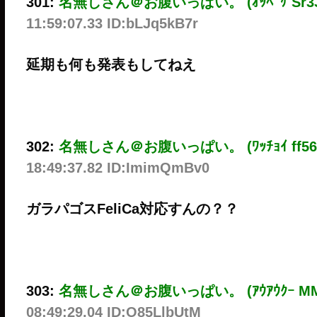
301:
名無しさん＠お腹いっぱい。 (ｵｯﾍﾟｹ Sr33-MXR
11:59:07.33 ID:bLJq5kB7r
延期も何も発表もしてねえ
302:
名無しさん＠お腹いっぱい。 (ﾜｯﾁｮｲ ff56-4wE
18:49:37.82 ID:ImimQmBv0
ガラパゴスFeliCa対応すんの？？
303:
名無しさん＠お腹いっぱい。 (ｱｳｱｳｸｰ MM33-C
08:49:29.04 ID:O85LlbUtM