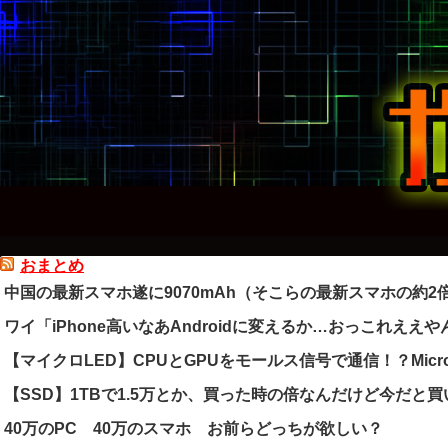
おまとめ
中国の最新スマホ遂に9070mAh（そこらの最新スマホの約
ワイ「iPhone高いなあAndroidに変えるか…おっこれええや
【マイクロLED】CPUとGPUをモールス信号で通信！？Micr
【SSD】1TBで1.5万とか、買った時の倍なんだけど今だと
40万のPC 40万のスマホ お前らどっちが欲しい？